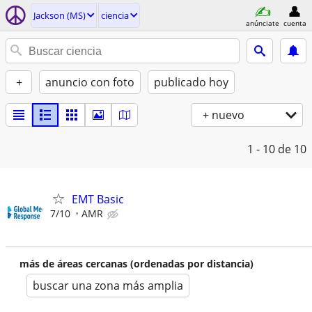
Jackson (MS)
ciencia
anúnciate
cuenta
+
anuncio con foto
publicado hoy
+ nuevo
1 - 10
de 10
EMT Basic
7/10
AMR
más de áreas cercanas (ordenadas por distancia)
buscar una zona más amplia