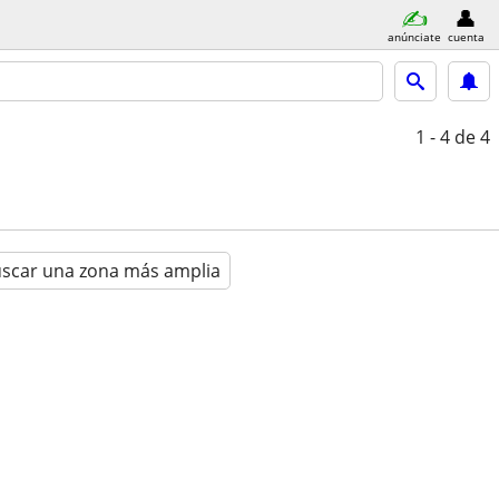
anúnciate
cuenta
1 - 4
de 4
scar una zona más amplia