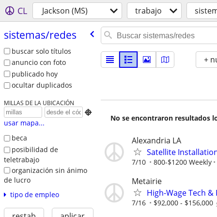
CL
Jackson (MS)
trabajo
siste
sistemas/​redes
buscar solo títulos
+ n
anuncio con foto
publicado hoy
ocultar duplicados
MILLAS DE LA UBICACIÓN

No se encontraron resultados lo
usar mapa...
beca
Alexandria LA
posibilidad de
Satellite Installati
teletrabajo
7/10
800-$1200 Weekly
organización sin ánimo
de lucro
Metairie
High-Wage Tech & 
tipo de empleo
7/16
$92,000 - $156,000
restab
aplicar