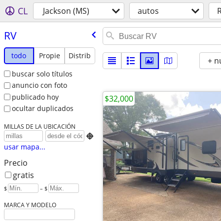
CL
Jackson (MS)
autos
RV
todo
Propie
Distrib
+ n
buscar solo títulos
anuncio con foto
publicado hoy
$32,000
ocultar duplicados
MILLAS DE LA UBICACIÓN

usar mapa...
Precio
gratis
$
– $
MARCA Y MODELO