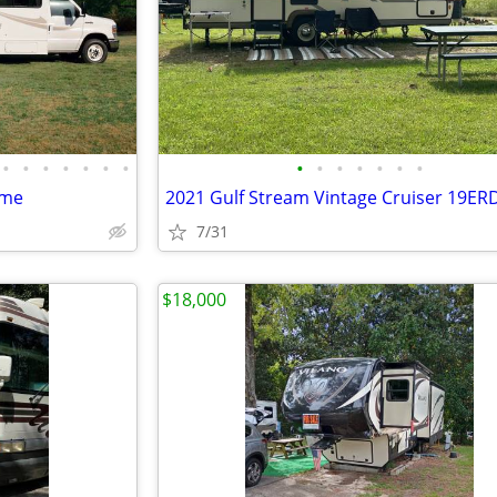
•
•
•
•
•
•
•
•
•
•
•
•
•
•
ome
7/31
$18,000