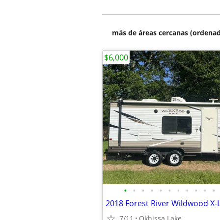
más de áreas cercanas (ordenad
$6,000
•
•
•
•
•
•
•
•
•
•
•
2018 Forest River Wildwood X-
7/11
Okhissa Lake