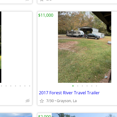
$11,000
•
•
•
•
•
•
•
•
•
•
•
•
•
2017 Forest River Travel Trailer
7/30
Grayson, La
$2,000