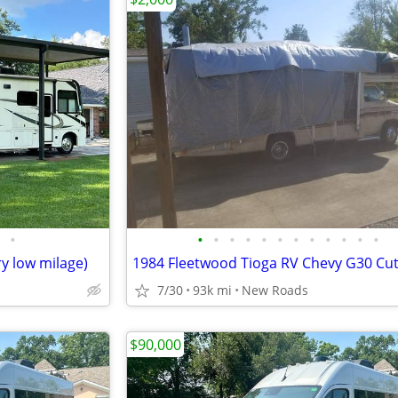
•
•
•
•
•
•
•
•
•
•
•
•
•
ry low milage)
7/30
93k mi
New Roads
$90,000