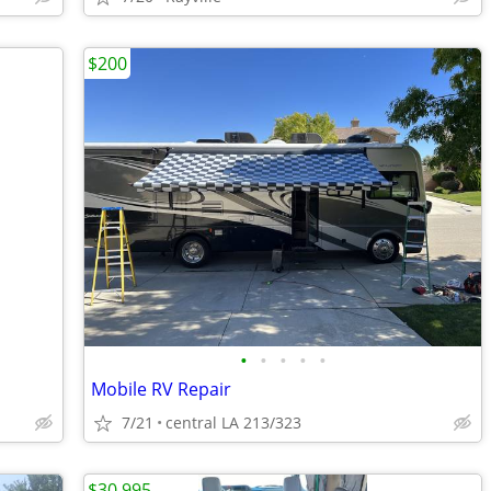
$200
•
•
•
•
•
Mobile RV Repair
7/21
central LA 213/323
$30,995