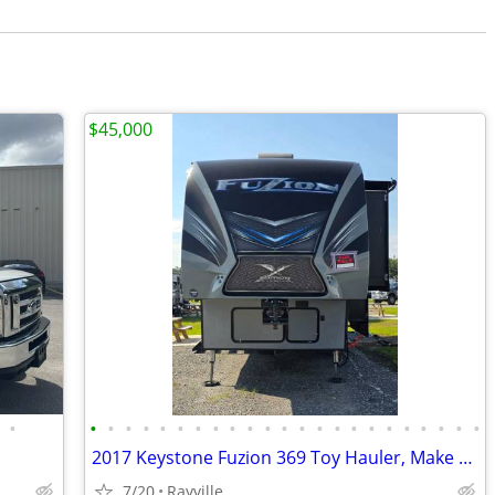
$45,000
•
•
•
•
•
•
•
•
•
•
•
•
•
•
•
•
•
•
•
•
•
•
•
•
2017 Keystone Fuzion 369 Toy Hauler, Make an Offer!
7/20
Rayville