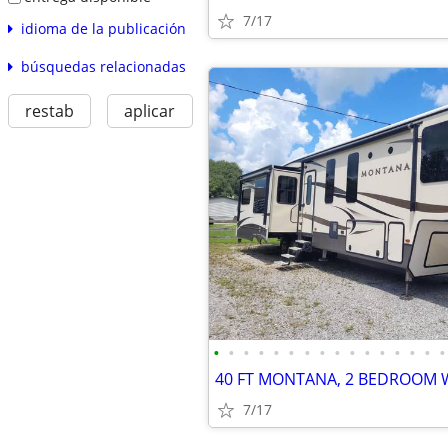
7/17
idioma de la publicación
búsquedas relacionadas
restab
aplicar
•
•
•
•
•
•
•
•
•
•
•
•
•
•
•
•
7/17