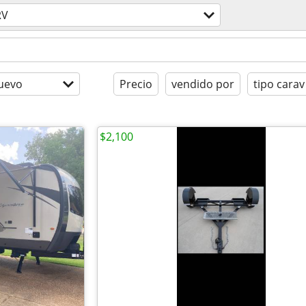
RV
uevo
Precio
vendido por
tipo carav
$2,100