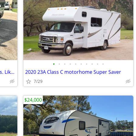
•
•
•
•
•
•
•
•
•
•
2026 Thor Sequence20L. Only 3400 miles. Like new. Factory warranty &
2020 23A Class C motorhome Super Saver
7/29
$24,000