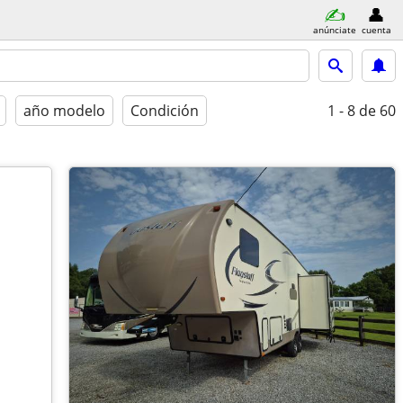
anúnciate
cuenta
año modelo
Condición
1 - 8
de 60