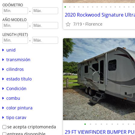
ODÓMETRO
•
•
•
•
•
•
•
•
•
•
•
•
•
•
•
•
-
2020 Rockwood Signature Ultra
AÑO MODELO
7/19
Florence
-
LENGTH (FEET)
-
unid
transmisión
cilindros
estado título
Condición
combu
color pintura
tipo carav
•
•
•
•
•
•
•
•
•
•
se acepta criptomoneda
29 FT VIEWFINDER BUMPER PU
entrega disponible