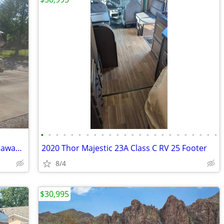
•
•
•
•
•
•
•
•
•
•
•
•
•
•
•
•
•
•
•
•
•
•
•
•
1984 Fleetwood Tioga RV Chevy G30 Cutaway 93K miles
2020 Thor Majestic 23A Class C RV 25 Footer
8/4
$30,995