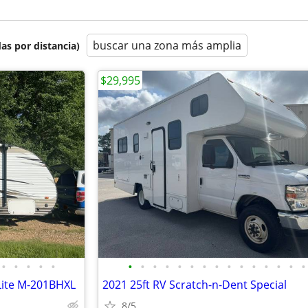
buscar una zona más amplia
as por distancia)
$29,995
•
•
•
•
•
•
•
•
•
•
•
•
•
•
•
•
•
•
•
•
Lite M-201BHXL
2021 25ft RV Scratch-n-Dent Special
8/5