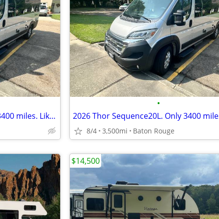
•
2026 Thor Sequence20L. Only 3400 miles. Like new. Factory warranty &
8/4
3,500mi
Baton Rouge
$14,500