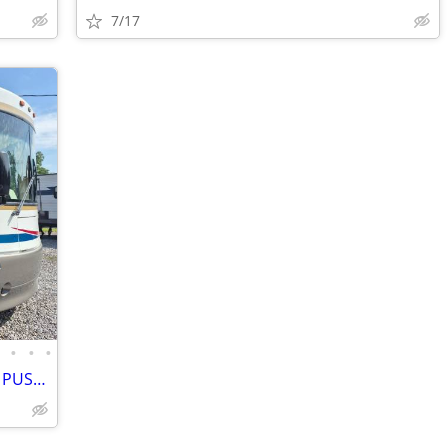
7/17
•
•
•
•
" NEW PRICE" 35 FT WINNEBAGO DIESEL PUSHER RV $33,995 OBO