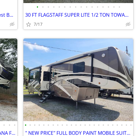
•
•
•
•
•
•
•
•
•
•
•
•
•
•
•
•
Car Dolly NEW Delivered Guaranteed Best Built for the Money in U.S.!
30 FT FLAGSTAFF SUPER LITE 1/2 TON TOWABLE $13,500 OBO
7/17
•
•
•
•
•
•
•
•
•
•
•
•
•
•
•
•
•
•
•
•
•
•
•
•
•
•
•
•
" NEW PRICE" 37 FT TRIPLE SLIDE MONTANA FIFTH WHEEL $27,500 OBO
" NEW PRICE" FULL BODY PAINT MOBILE SUITES $29,995