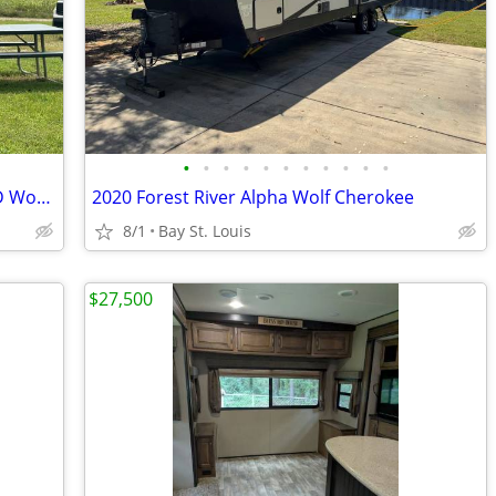
•
•
•
•
•
•
•
•
•
•
•
2021 Gulf Stream Vintage Cruiser 19ERD Woody Edition
2020 Forest River Alpha Wolf Cherokee
8/1
Bay St. Louis
$27,500