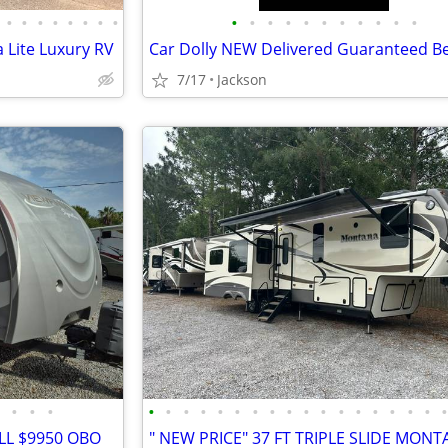
•
•
•
•
•
•
•
•
•
•
•
•
•
•
•
•
•
•
•
 Lite Luxury RV
7/17
Jackson
•
•
•
•
•
•
•
•
•
•
•
•
•
•
•
•
•
•
•
•
LL $9950 OBO