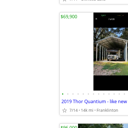
$69,900
•
•
•
•
•
•
•
•
•
•
•
•
•
2019 Thor Quantium - like new
7/14
14k mi
Franklinton
$96,000