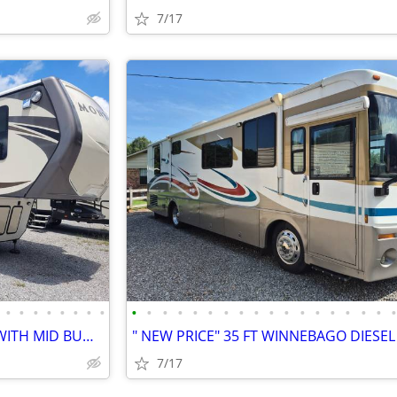
7/17
•
•
•
•
•
•
•
•
•
•
•
•
•
•
•
•
•
•
•
•
•
•
•
•
•
40 FT MONTANA, 2 BEDROOM WITH MID BUNK & LOFT BED $33,995 OBO
7/17