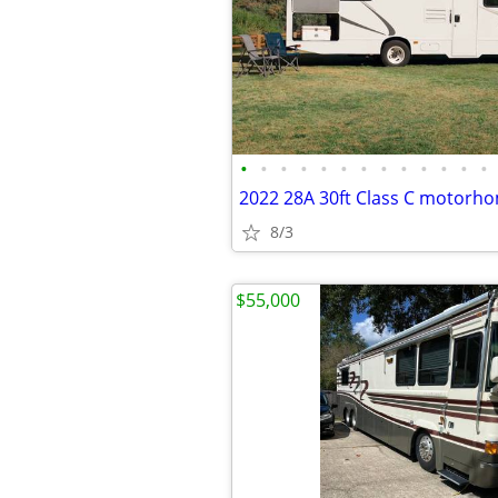
•
•
•
•
•
•
•
•
•
•
•
•
•
2022 28A 30ft Class C motorh
8/3
$55,000