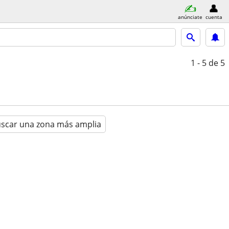
anúnciate
cuenta
1 - 5
de 5
scar una zona más amplia