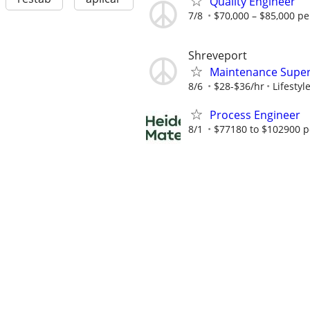
Quality Engineer
7/8
$70,000 – $85,000 pe
Shreveport
Maintenance Super
8/6
$28-$36/hr
Lifesty
Process Engineer
8/1
$77180 to $102900 p