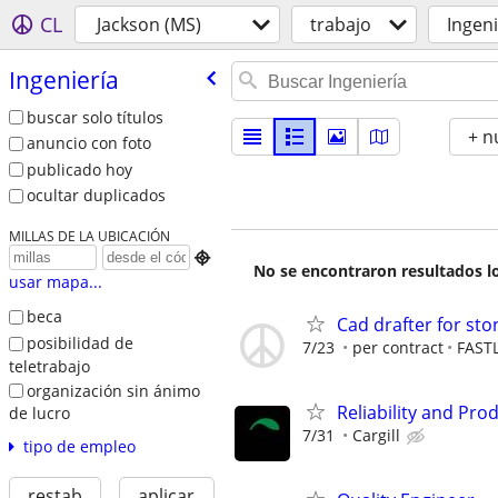
CL
Jackson (MS)
trabajo
Ingeni
Ingeniería
buscar solo títulos
+ n
anuncio con foto
publicado hoy
ocultar duplicados
MILLAS DE LA UBICACIÓN

No se encontraron resultados lo
usar mapa...
beca
Cad drafter for s
posibilidad de
7/23
per contract
FAST
teletrabajo
organización sin ánimo
Reliability and Pro
de lucro
7/31
Cargill
tipo de empleo
restab
aplicar