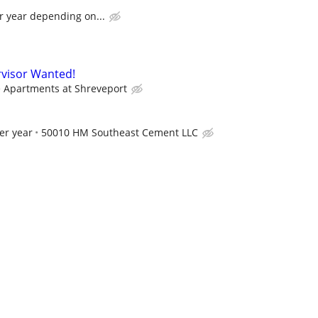
r year depending on...
visor Wanted!
le Apartments at Shreveport
er year
50010 HM Southeast Cement LLC