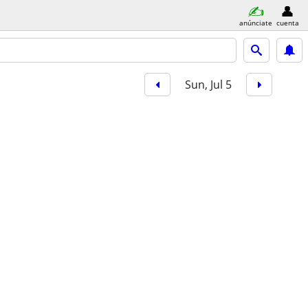
anúnciate
cuenta
Sun, Jul 5