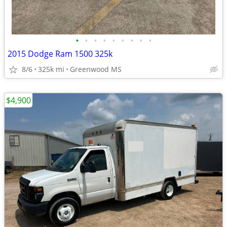
•
•
•
•
•
•
•
•
•
2015 Dodge Ram 1500 325k
8/6
325k mi
Greenwood MS
$4,900