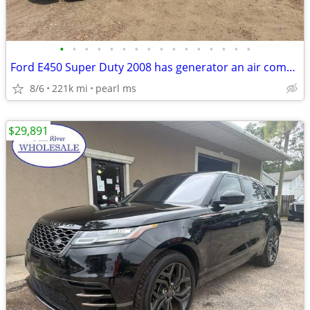
•
•
•
•
•
•
•
•
•
•
•
•
•
•
•
•
Ford E450 Super Duty 2008 has generator an air compresser runs great
8/6
221k mi
pearl ms
$29,891