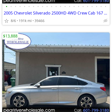
•
•
•
•
•
•
•
•
•
•
•
•
•
•
•
•
•
•
•
•
•
•
•
2005 Chevrolet Silverado 2500HD 4WD Crew Cab 167 LT w/1LT
8/6
191k mi
39466
$13,888