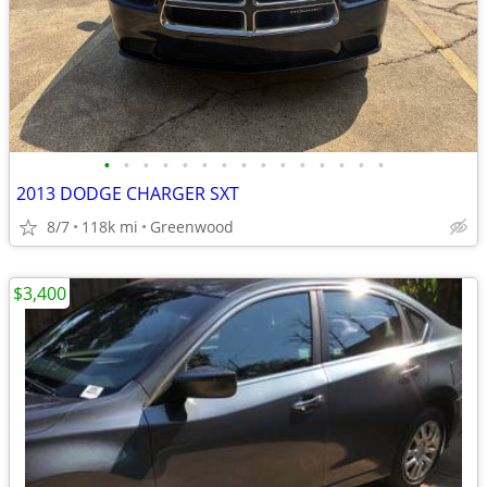
•
•
•
•
•
•
•
•
•
•
•
•
•
•
•
2013 DODGE CHARGER SXT
8/7
118k mi
Greenwood
$3,400