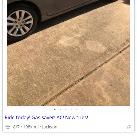
•
•
•
•
•
•
Ride today! Gas saver! AC! New tires!
8/7
198k mi
Jackson