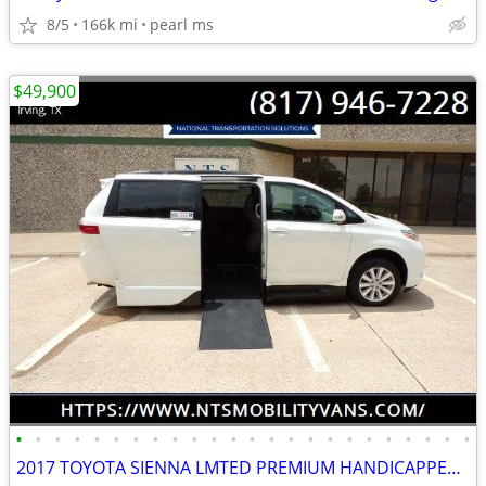
8/5
166k mi
pearl ms
$49,900
•
•
•
•
•
•
•
•
•
•
•
•
•
•
•
•
•
•
•
•
•
•
•
•
2017 TOYOTA SIENNA LMTED PREMIUM HANDICAPPED WHEELCHAIR PWR RAMP VAN