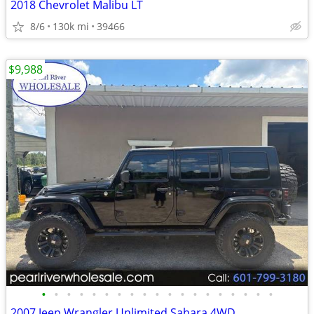
2018 Chevrolet Malibu LT
8/6
130k mi
39466
$9,988
•
•
•
•
•
•
•
•
•
•
•
•
•
•
•
•
•
•
•
2007 Jeep Wrangler Unlimited Sahara 4WD