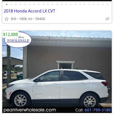
•
•
•
•
•
•
•
•
•
•
•
•
•
•
•
•
•
•
•
•
•
•
•
2018 Honda Accord LX CVT
8/6
180k mi
39466
$12,888