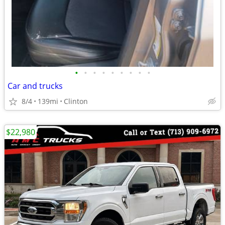
•
•
•
•
•
•
•
•
•
Car and trucks
8/4
139mi
Clinton
$22,980