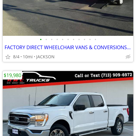
•
•
•
•
•
•
•
•
•
•
•
FACTORY DIRECT WHEELCHAIR VANS & CONVERSIONS! PAY WHAT THE DEALERS PAY
8/4
10mi
JACKSON
$19,980