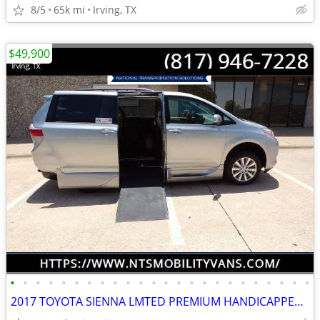
8/5
65k mi
Irving, TX
$49,900
•
•
•
•
•
•
•
•
•
•
•
•
•
•
•
•
•
•
•
•
•
•
•
•
2017 TOYOTA SIENNA LMTED PREMIUM HANDICAPPED WHEELCHAIR PWR RAMP VAN