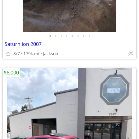
•
•
•
•
•
•
•
•
Saturn ion 2007
8/7
179k mi
Jackson
$6,000