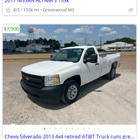
2017 NISSAN ALTIMA S 155k
8/5
155k mi
Greenwood MS
$7,900
•
•
•
•
•
•
•
•
•
•
Chevy Silverado 2013 4x4 retired AT@T Truck runs great 4.3 V6