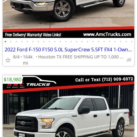
•
•
•
•
•
•
•
•
•
•
•
•
•
•
•
•
•
•
•
•
•
•
•
•
2022 Ford F-150 F150 5.0L SuperCrew 5.5FT FX4 1-Owner CarFax NO Rust
8/4
164k
Houston TX FREE SHIPPING UP TO 1,000 MI (.90C/MI Add
mi
$18,980