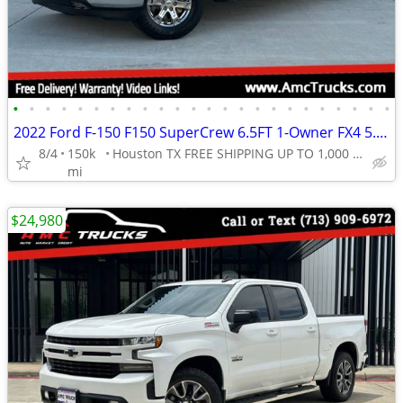
•
•
•
•
•
•
•
•
•
•
•
•
•
•
•
•
•
•
•
•
•
•
•
•
2022 Ford F-150 F150 SuperCrew 6.5FT 1-Owner FX4 5.0L V8 4WD NO RUST!
8/4
150k
Houston TX FREE SHIPPING UP TO 1,000 MI (.90C/MI Add
mi
$24,980