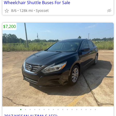
Wheelchair Shuttle Buses For Sale
8/6
128k mi
Syosset
$7,200
•
•
•
•
•
•
•
•
•
•
•
•
•
•
•
•
•