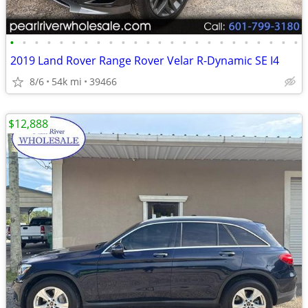
•
•
•
•
•
•
•
•
•
•
•
•
•
•
•
•
•
•
•
•
•
•
•
•
2019 Land Rover Range Rover Velar R-Dynamic SE I4
8/6
54k mi
39466
$12,888