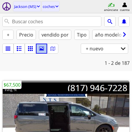
Jackson (MS)
coches
anúnciate
cuenta
+
Precio
vendido por
Tipo
año modelo
+ nuevo
1 - 2
de 187
$67,500