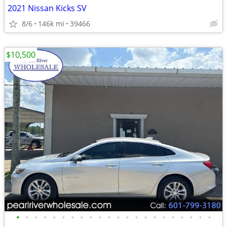
2021 Nissan Kicks SV
8/6
146k mi
39466
$10,500
•
•
•
•
•
•
•
•
•
•
•
•
•
•
•
•
•
•
•
•
•
•