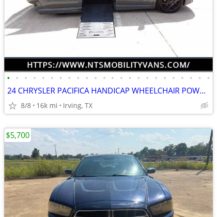
•
•
•
•
•
•
•
•
•
•
•
•
•
•
•
•
•
•
•
•
•
•
•
•
24 CHRYSLER PACIFICA HANDICAP WHEELCHAIR POWER RAMP VAN TRANSFER SEAT
8/8
16k mi
Irving, TX
$5,700