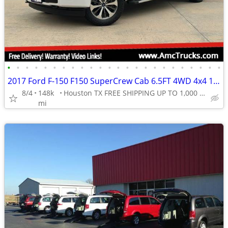
•
•
•
•
•
•
•
•
•
•
•
•
•
•
•
•
•
•
•
•
•
•
•
•
2017 Ford F-150 F150 SuperCrew Cab 6.5FT 4WD 4x4 1-Owner 5.0L NO RUST
8/4
148k
Houston TX FREE SHIPPING UP TO 1,000 MI (.90C/MI Add
mi