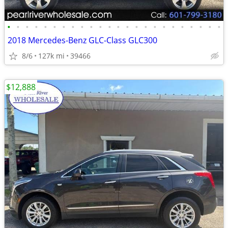
•
•
•
•
•
•
•
•
•
•
•
•
•
•
•
•
•
•
•
•
•
•
•
•
2018 Mercedes-Benz GLC-Class GLC300
8/6
127k mi
39466
$12,888