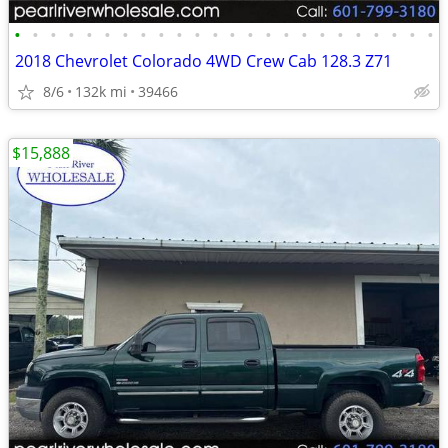
•
•
•
•
•
•
•
•
•
•
•
•
•
•
•
•
•
•
•
•
•
•
•
•
2018 Chevrolet Colorado 4WD Crew Cab 128.3 Z71
8/6
132k mi
39466
$15,888