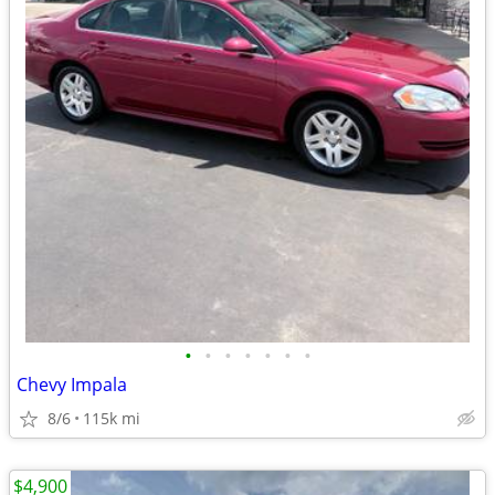
•
•
•
•
•
•
•
Chevy Impala
8/6
115k mi
$4,900