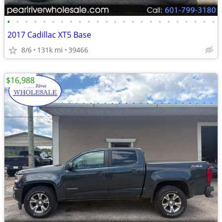
•
•
•
•
•
•
•
•
•
•
•
•
•
•
•
•
•
•
•
•
•
•
•
•
2017 Cadillac XT5 Base
8/6
131k mi
39466
$16,988