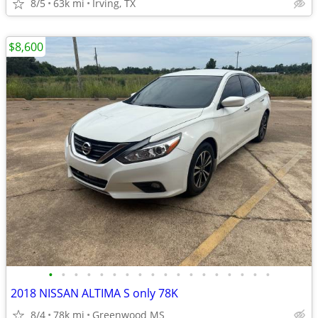
8/5
63k mi
Irving, TX
$8,600
•
•
•
•
•
•
•
•
•
•
•
•
•
•
•
•
•
•
2018 NISSAN ALTIMA S only 78K
8/4
78k mi
Greenwood MS