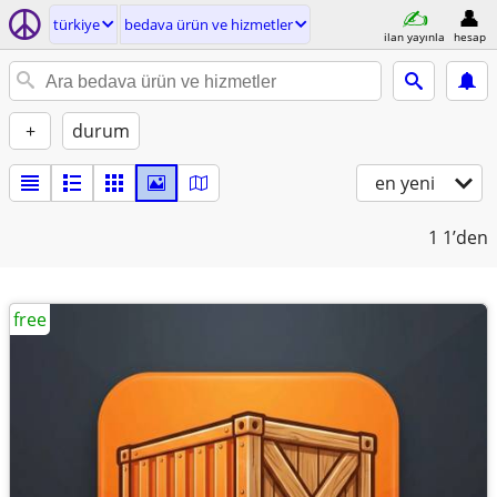
türkiye
bedava ürün ve hizmetler
ilan yayınla
hesap
+
durum
en yeni
1
1’den
free