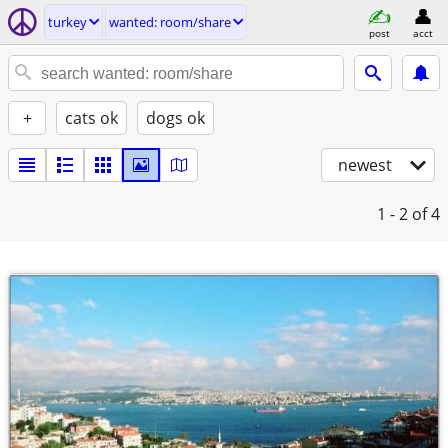
turkey
wanted: room/share
post
acct
+
cats ok
dogs ok
newest
1 - 2
of 4