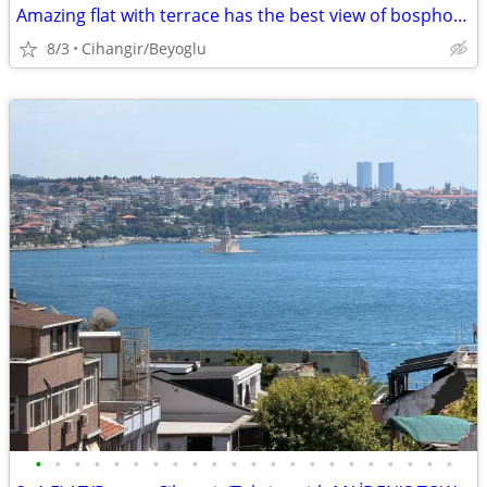
Amazing flat with terrace has the best view of bosphorus!
8/3
Cihangir/Beyoglu
•
•
•
•
•
•
•
•
•
•
•
•
•
•
•
•
•
•
•
•
•
•