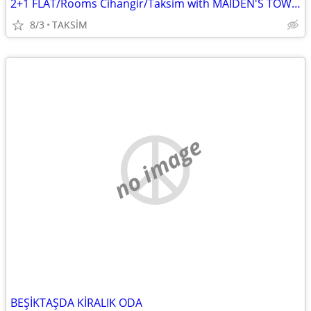
2+1 FLAT/Rooms Cihangir/Taksim with MAİDEN'S TOWER BOSPHORUS VİEW
8/3
TAKSİM
no image
BEŞİKTAŞDA KİRALIK ODA