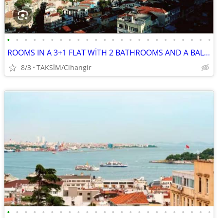
•
•
•
•
•
•
•
•
•
•
•
•
•
•
•
•
•
•
•
•
•
•
•
•
ROOMS IN A 3+1 FLAT WİTH 2 BATHROOMS AND A BALCONY WİTH BOSPHORUS VİE
8/3
TAKSİM/Cihangir
•
•
•
•
•
•
•
•
•
•
•
•
•
•
•
•
•
•
•
•
•
•
•
•