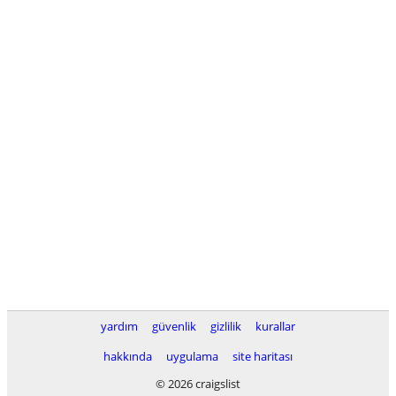
yardım
güvenlik
gizlilik
kurallar
hakkında
uygulama
site haritası
© 2026 craigslist