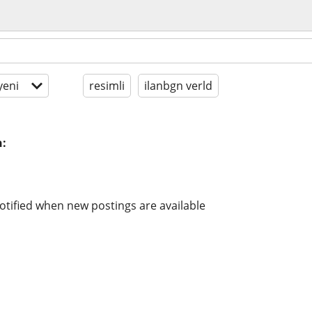
yeni
resimli
ilanbgn verld
n:
n
otified when new postings are available