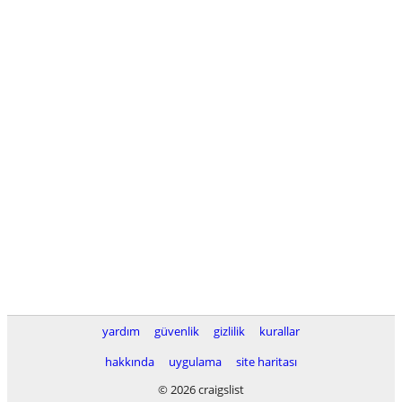
yardım
güvenlik
gizlilik
kurallar
hakkında
uygulama
site haritası
© 2026 craigslist