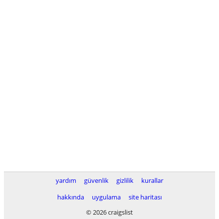
yardım
güvenlik
gizlilik
kurallar
hakkında
uygulama
site haritası
© 2026 craigslist