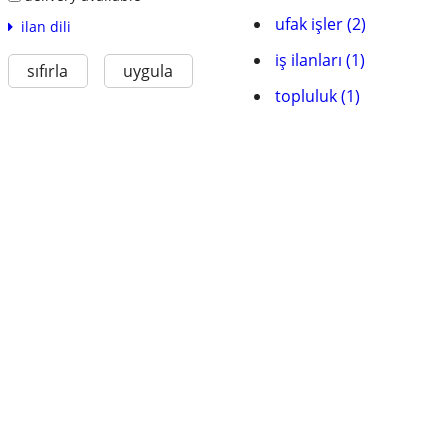
ufak işler (2)
ilan dili
iş ilanları (1)
sıfırla
uygula
topluluk (1)