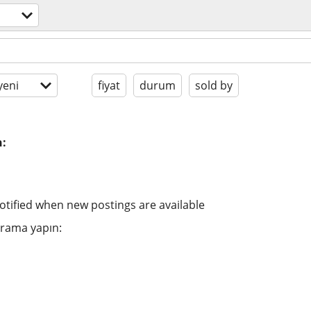
yeni
fiyat
durum
sold by
n:
n
otified when new postings are available
arama yapın: