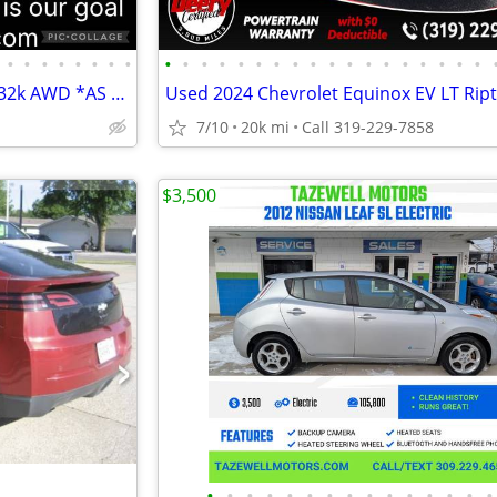
•
•
•
•
•
•
•
•
•
•
•
•
•
•
•
•
•
•
•
•
•
•
•
•
•
•
22 Tesla Model 3 Long Range 132k AWD *AS LOW AS $500 DOWN
7/10
20k mi
Call 319-229-7858
$3,500
•
•
•
•
•
•
•
•
•
•
•
•
•
•
•