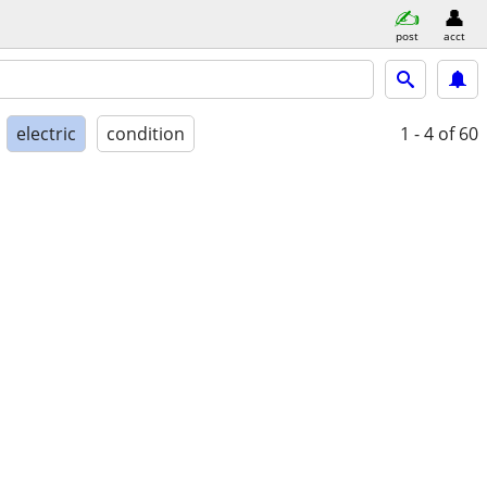
post
acct
electric
condition
1 - 4
of 60