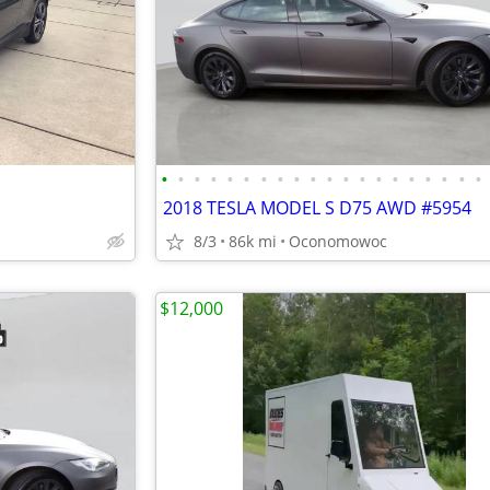
•
•
•
•
•
•
•
•
•
•
•
•
•
•
•
•
•
•
•
•
2018 TESLA MODEL S D75 AWD #5954
8/3
86k mi
Oconomowoc
$12,000