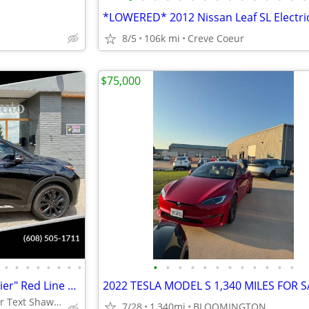
*LOWERED* 2012 Nissan Leaf SL Electri
8/5
106k mi
Creve Coeur
$75,000
•
•
•
•
•
•
•
•
•
•
•
•
•
•
•
•
•
•
•
•
2023 Chevrolet Bolt EUV "Premier" Red Line 23k Local Clean Title
2022 TESLA MODEL S 1,340 MILES FOR S
Madison, WI Call or Text Shawn 608-505-1711
7/28
1,340mi
BLOOMINGTON