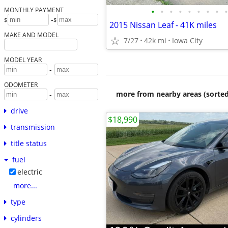
•
•
•
•
•
•
•
•
•
MONTHLY PAYMENT
-
$
$
2015 Nissan Leaf - 41K miles
MAKE AND MODEL
7/27
42k mi
Iowa City
MODEL YEAR
-
ODOMETER
more from nearby areas (sorted
-
drive
$18,990
transmission
title status
fuel
electric
more...
type
cylinders