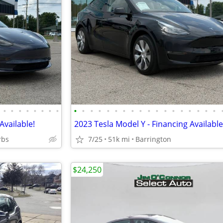
•
•
•
•
•
•
•
•
•
•
•
•
•
•
•
•
•
•
•
•
•
•
•
•
•
•
Available!
2023 Tesla Model Y - Financing Available
rbs
7/25
51k mi
Barrington
$24,250