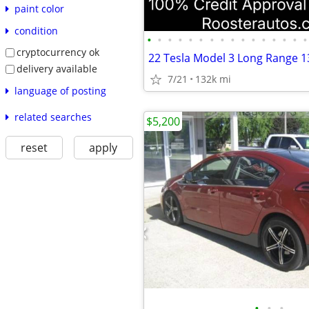
paint color
condition
•
•
•
•
•
•
•
•
•
•
•
•
•
•
•
•
cryptocurrency ok
delivery available
7/21
132k mi
language of posting
related searches
$5,200
reset
apply
•
•
•