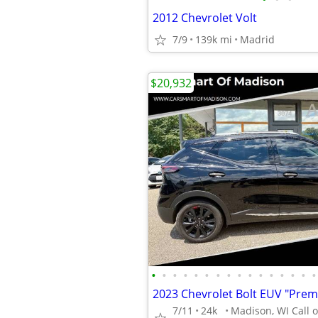
2012 Chevrolet Volt
7/9
139k mi
Madrid
$20,932
•
•
•
•
•
•
•
•
•
•
•
•
•
•
•
•
7/11
24k