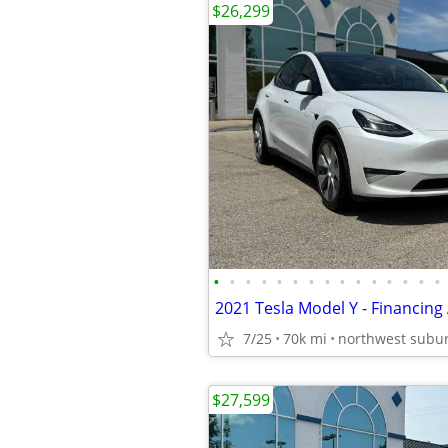
$26,299
•
•
•
•
•
•
•
•
•
•
•
•
•
•
•
2021 Tesla Model Y - Financing 
7/25
70k mi
northwest subu
$27,599