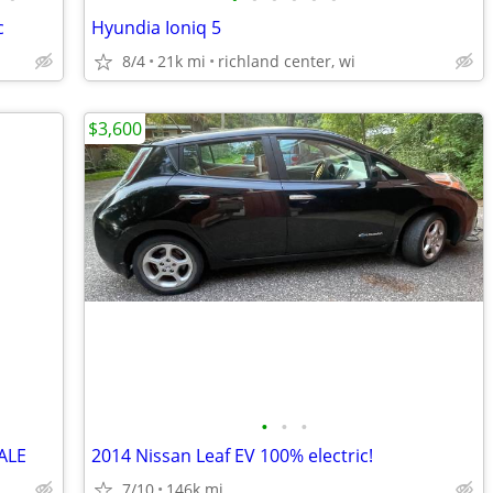
c
Hyundia Ioniq 5
8/4
21k mi
richland center, wi
$3,600
•
•
•
ALE
2014 Nissan Leaf EV 100% electric!
7/10
146k mi