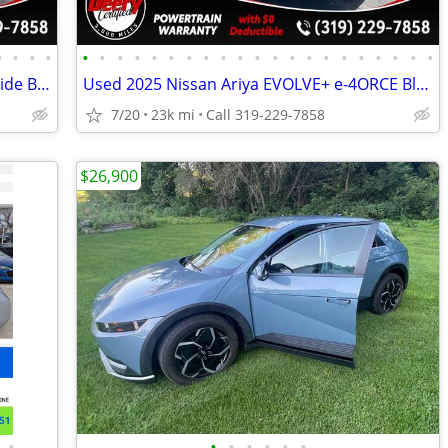
•
•
•
•
•
•
•
•
•
•
•
•
•
•
•
•
•
•
•
•
•
•
•
•
•
Used 2024 Chevrolet Equinox EV LT Riptide Blue Metallic
Used 2025 Nissan Ariya EVOLVE+ e-4ORCE Black Diamond Pearl
7/20
23k mi
Call 319-229-7858
$26,900
•
•
•
•
•
•
•