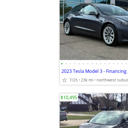
•
•
•
•
•
•
•
•
•
•
•
•
•
•
•
•
2023 Tesla Model 3 - Financing 
7/25
23k mi
northwest subu
$10,495