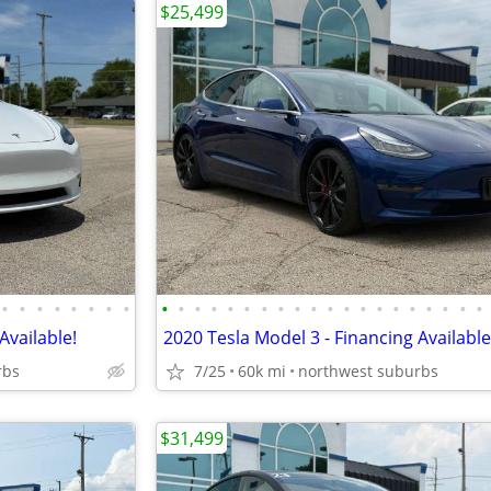
$25,499
•
•
•
•
•
•
•
•
•
•
•
•
•
•
•
•
•
•
•
•
•
•
•
•
•
•
•
•
Available!
2020 Tesla Model 3 - Financing Available
rbs
7/25
60k mi
northwest suburbs
$31,499