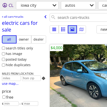
CL
iowa city
autos
ca
« all cars+trucks
electric cars for
sale
new
all
owner
dealer
$4,000
search titles only
has image
posted today
hide duplicates
MILES FROM LOCATION

use map...
price
free
$
– $