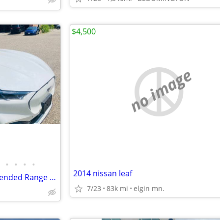
$4,500
no image
•
•
•
•
2014 nissan leaf
2024 Ford Mustang Mach E-Extended Range Battery, BUY NO GAS ANYMORE!
7/23
83k mi
elgin mn.