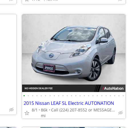
•
•
•
•
•
•
•
•
•
•
•
•
•
•
•
•
•
•
•
•
•
•
•
•
2015 Nissan LEAF SL Electric AUTONATION
8/1
86k
Call (224) 207-8552 or MESSAGE/CHAT to confirm availability
mi