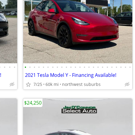
•
•
•
•
•
•
•
•
•
•
•
•
•
•
•
•
•
•
•
•
•
•
•
•
•
•
•
•
!
2021 Tesla Model Y - Financing Available!
7/25
60k mi
northwest suburbs
$24,250