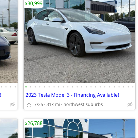
$30,999
•
•
•
•
•
•
•
•
•
•
•
•
•
•
•
•
•
•
•
•
•
•
•
•
•
•
•
•
!
2023 Tesla Model 3 - Financing Available!
7/25
31k mi
northwest suburbs
$26,788