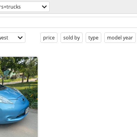
rs+trucks
est
price
sold by
type
model year