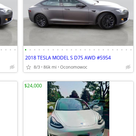
•
•
•
•
•
•
•
•
•
•
•
•
•
•
•
•
•
•
•
•
•
•
•
•
•
•
•
•
2018 TESLA MODEL S D75 AWD #5954
8/3
86k mi
Oconomowoc
$24,000