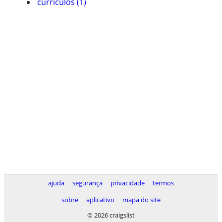
currículos (1)
ajuda
segurança
privacidade
termos
sobre
aplicativo
mapa do site
© 2026 craigslist