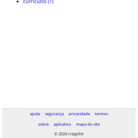
currículos (1)
ajuda
segurança
privacidade
termos
sobre
aplicativo
mapa do site
© 2026 craigslist