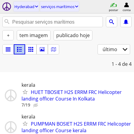
Hyderabad
serviços marítimos
postar
conta
+
tem imagem
publicado hoje
último
1 - 4
de 4
kerala
HUET TBOSIET H2S ERRM FRC Helicopter
landing officer Course In Kolkata
7/19
kerala
PUMPMAN BOSIET H2S ERRM FRC Helicopter
landing officer Course kerala