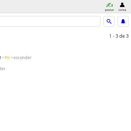
postar
conta
1 - 3
de 3
1
Pic
esconder
der