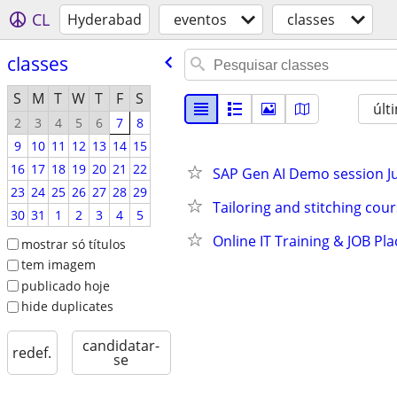
CL
Hyderabad
eventos
classes
classes
S
M
T
W
T
F
S
últ
2
3
4
5
6
7
8
9
10
11
12
13
14
15
16
17
18
19
20
21
22
SAP Gen AI Demo session Ju
23
24
25
26
27
28
29
Tailoring and stitching cou
30
31
1
2
3
4
5
Online IT Training & JOB P
mostrar só títulos
tem imagem
publicado hoje
hide duplicates
candidatar-
redef.
se