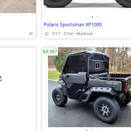
•
•
Polaris Sportsman XP1000
7/17
37mi
Madison
$4,987
e
•
•
•
•