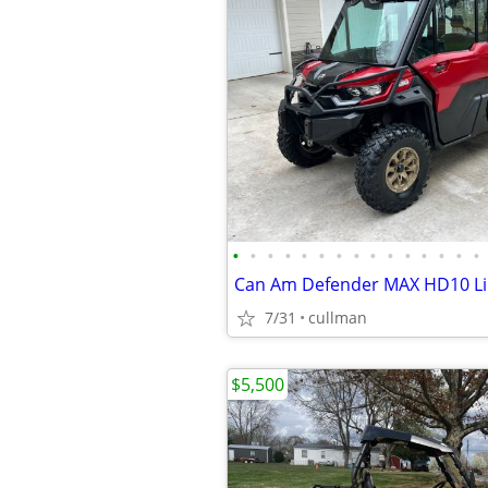
•
•
•
•
•
•
•
•
•
•
•
•
•
•
•
7/31
cullman
$5,500