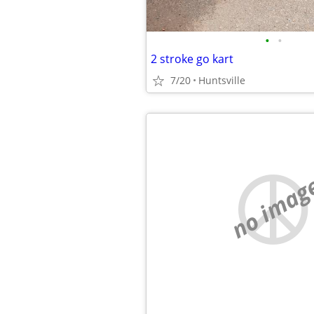
•
•
2 stroke go kart
7/20
Huntsville
no imag