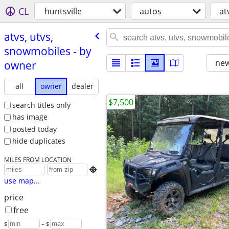
CL
huntsville
autos
at
atvs, utvs,
snowmobiles - by
new
owner
all
owner
dealer
$7,500
search titles only
has image
posted today
hide duplicates
MILES FROM LOCATION

use map...
price
free
$
– $