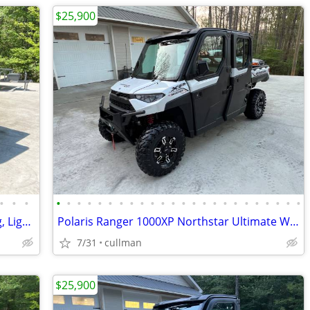
$25,900
•
•
•
•
•
•
•
•
•
•
•
•
•
•
•
•
•
•
•
•
•
•
•
•
•
•
•
Can Am Defender HD10, Power Steering, Light Bar
Polaris Ranger 1000XP Northstar Ultimate W/Ride Command, Only 1,375 Mi
7/31
cullman
$25,900