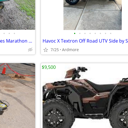
•
•
•
•
•
•
•
•
•
•
•
1988 EZGO 36V LiFEPO4 Batteries Marathon Golf Cart/WorkHorse
Havoc X Textron Off Road UTV Side by S
7/25
Ardmore
$9,500