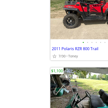
•
•
•
•
•
•
2011 Polaris RZR 800 Trail
7/30
Toney
$1,100