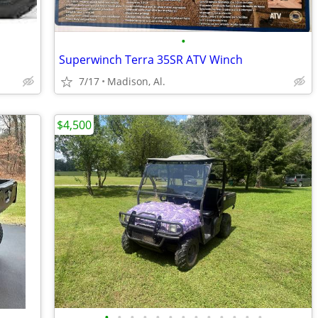
•
Superwinch Terra 35SR ATV Winch
7/17
Madison, Al.
$4,500
•
•
•
•
•
•
•
•
•
•
•
•
•