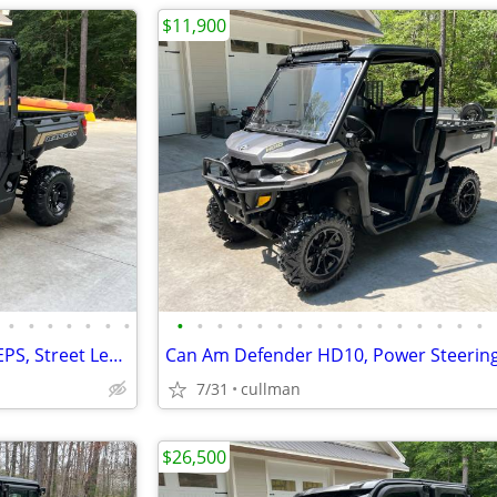
$11,900
•
•
•
•
•
•
•
•
•
•
•
•
•
•
•
•
•
•
•
•
•
•
•
Polaris Ranger 1000 Premium EPS, Street Legal Kit, Doors, Winch, Heat
7/31
cullman
$26,500