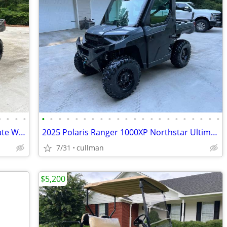
•
•
•
•
•
•
•
•
•
•
•
•
•
•
•
•
•
•
•
•
•
•
•
•
•
•
Polaris Ranger 1000XP Northstar Ultimate W/Ride Command
2025 Polaris Ranger 1000XP Northstar Ultimate W/Ride Command, Warranty
7/31
cullman
$5,200