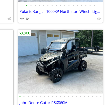
•
•
•
•
•
•
•
•
•
•
•
•
•
•
•
•
•
Polaris Ranger 1000XP Northstar, Winch, Light Bar
8/1
$9,900
•
•
•
•
•
•
•
•
•
•
•
•
•
•
•
•
•
•
•
•
•
John Deere Gator RSX860M