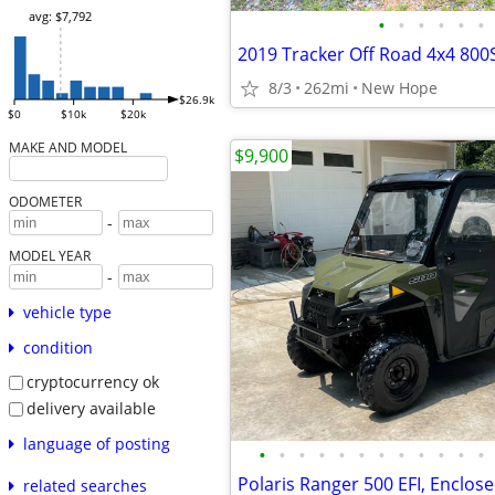
avg: $7,792
•
•
•
•
•
•
2019 Tracker Off Road 4x4 800
8/3
262mi
New Hope
$26.9k
$0
$10k
$20k
MAKE AND MODEL
$9,900
ODOMETER
-
MODEL YEAR
-
vehicle type
condition
cryptocurrency ok
delivery available
language of posting
•
•
•
•
•
•
•
•
•
•
•
•
related searches