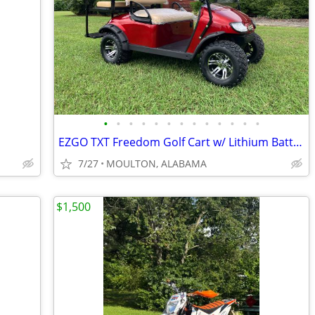
•
•
•
•
•
•
•
•
•
•
•
•
•
EZGO TXT Freedom Golf Cart w/ Lithium Battery, Rear Flip Seat, A/T Tir
7/27
MOULTON, ALABAMA
$1,500