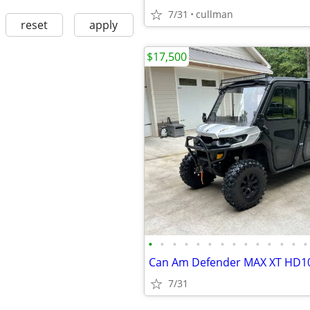
7/31
cullman
reset
apply
$17,500
•
•
•
•
•
•
•
•
•
•
•
•
•
•
7/31