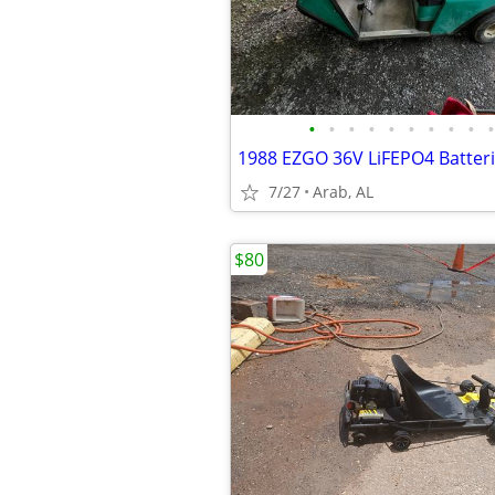
•
•
•
•
•
•
•
•
•
•
7/27
Arab, AL
$80