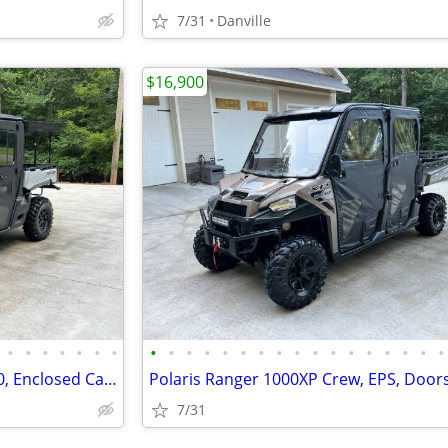
7/31
Danville
$16,900
•
•
•
•
•
•
•
•
•
•
•
•
•
•
•
•
•
•
•
•
•
•
•
•
Can Am Defender MAX XT HD10, Enclosed Cab, Winch, Light Bar, Rear Rack
7/31