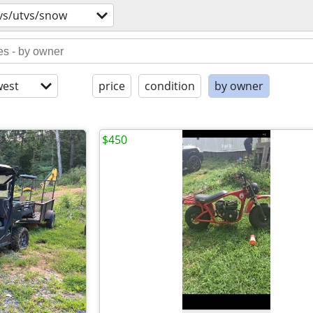
vs/utvs/snow
est
price
condition
by owner
$450