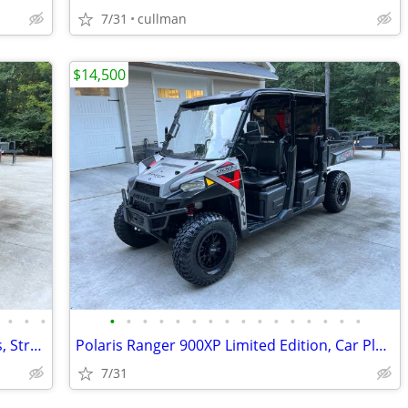
7/31
cullman
$14,500
•
•
•
•
•
•
•
•
•
•
•
•
•
•
•
•
•
•
•
Polaris Ranger 1000XP Crew, EPS, Doors, Street Legal Kit, Heat, Winch
Polaris Ranger 900XP Limited Edition, Car Play, Boss Audio
7/31