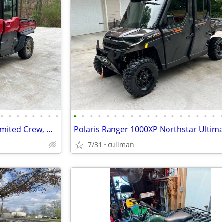
•
•
•
•
•
•
•
•
•
•
•
•
•
•
•
•
•
•
•
•
•
•
•
•
•
•
Can Am Defender MAX HD10 Limited Crew, Heat, A/C, Winch
7/31
cullman