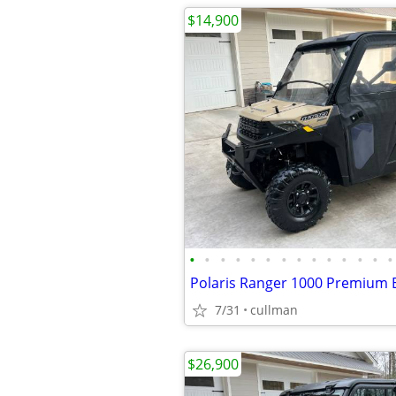
$14,900
•
•
•
•
•
•
•
•
•
•
•
•
•
•
7/31
cullman
$26,900