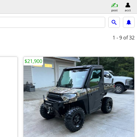
post
acct
1 - 9
of 32
$21,900