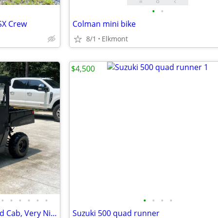
•
•
SX Crew
Colman mini bike
8/1
Elkmont
$4,500
•
•
•
•
•
•
•
•
•
•
Polaris Ranger 500 EFI, Enclosed Cab, Very Nice
Suzuki 500 quad runner