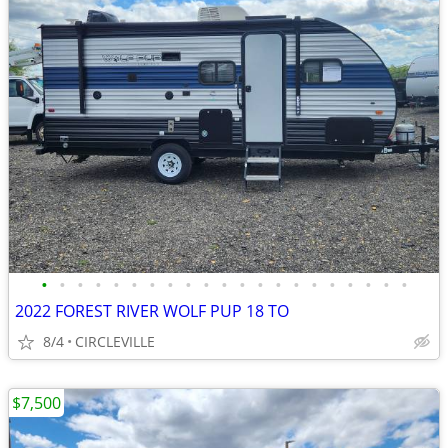
•
•
•
•
•
•
•
•
•
•
•
•
•
•
•
•
•
•
•
•
•
2022 FOREST RIVER WOLF PUP 18 TO
8/4
CIRCLEVILLE
$7,500