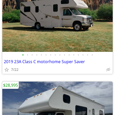
•
•
•
•
•
•
•
•
•
•
•
•
•
•
•
•
2019 23A Class C motorhome Super Saver
7/22
$28,995