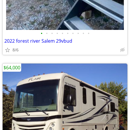
•
•
•
•
•
•
•
•
•
•
2022 forest river Salem 29vbud
8/6
$64,000