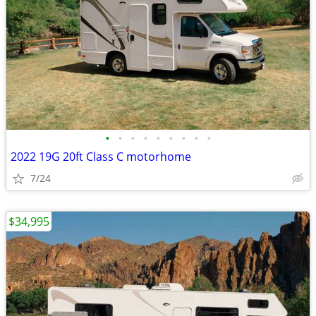
•
•
•
•
•
•
•
•
•
2022 19G 20ft Class C motorhome
7/24
$34,995