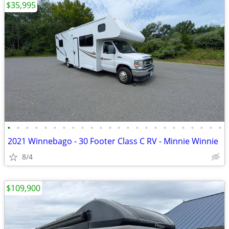
$35,995
•
•
•
•
•
•
•
•
•
•
•
•
•
•
•
•
•
•
•
•
•
•
•
•
2021 Winnebago - 30 Footer Class C RV - Minnie Winnie
8/4
$109,900