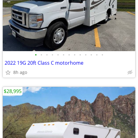
•
•
•
•
•
•
•
•
•
•
•
•
•
2022 19G 20ft Class C motorhome
8h ago
$28,995