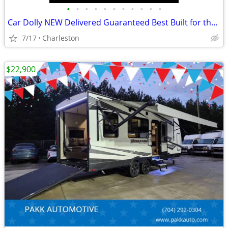
•
•
•
•
•
•
•
•
•
•
•
Car Dolly NEW Delivered Guaranteed Best Built for the Money in U.S.!
7/17
Charleston
$22,900