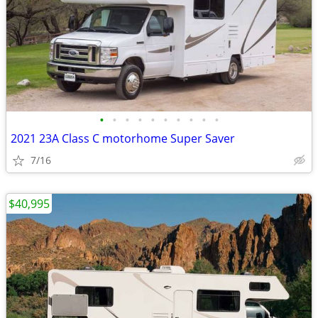
•
•
•
•
•
•
•
•
•
•
2021 23A Class C motorhome Super Saver
7/16
$40,995