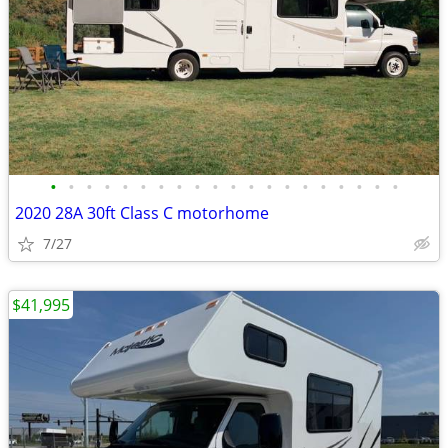
•
•
•
•
•
•
•
•
•
•
•
•
•
•
•
•
•
•
•
•
2020 28A 30ft Class C motorhome
7/27
$41,995