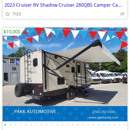
2023 Cruiser RV Shadow Cruiser 280QBS Camper Camping Travel Trailer
7/23
$10,000
•
•
•
•
•
•
•
•
•
•
•
•
•
•
•
•
•
•
•
•
•
•
•
•