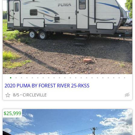
•
•
•
•
•
•
•
•
•
•
•
•
•
•
•
•
•
•
•
•
•
•
2020 PUMA BY FOREST RIVER 25-RKSS
8/5
CIRCLEVILLE
$25,999