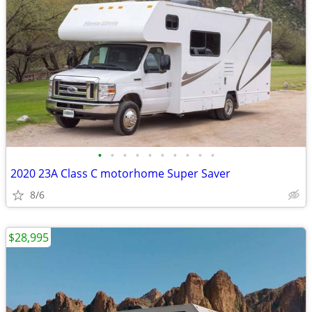
•
•
•
•
•
•
•
•
•
•
2020 23A Class C motorhome Super Saver
8/6
$28,995