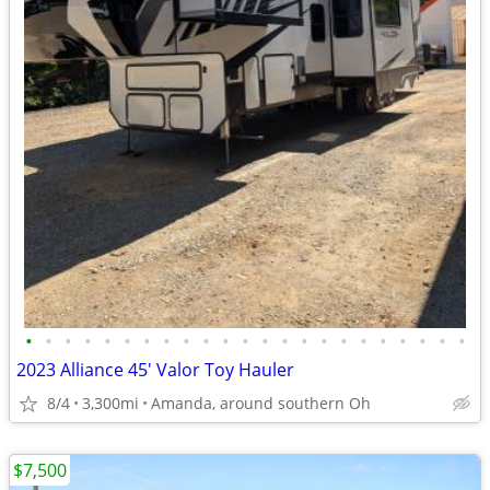
•
•
•
•
•
•
•
•
•
•
•
•
•
•
•
•
•
•
•
•
•
•
•
2023 Alliance 45' Valor Toy Hauler
8/4
3,300mi
Amanda, around southern Oh
$7,500