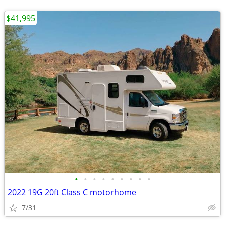
$41,995
•
•
•
•
•
•
•
•
•
2022 19G 20ft Class C motorhome
7/31