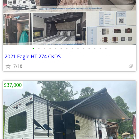
•
•
•
•
•
•
•
•
•
•
•
•
•
•
2021 Eagle HT 274 CKDS
7/18
$37,000