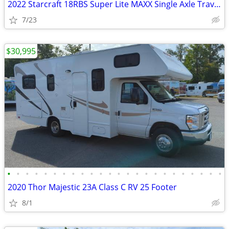
2022 Starcraft 18RBS Super Lite MAXX Single Axle Travel Trailer Camper
7/23
$30,995
•
•
•
•
•
•
•
•
•
•
•
•
•
•
•
•
•
•
•
•
•
•
•
•
2020 Thor Majestic 23A Class C RV 25 Footer
8/1