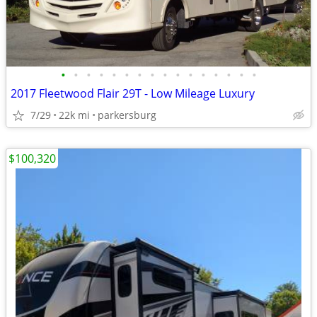
•
•
•
•
•
•
•
•
•
•
•
•
•
•
•
•
2017 Fleetwood Flair 29T - Low Mileage Luxury
7/29
22k mi
parkersburg
$100,320