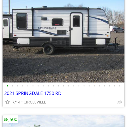
•
•
•
•
•
•
•
•
•
•
•
•
•
•
•
•
•
•
•
•
•
•
•
2021 SPRINGDALE 1750 RD
7/14
CIRCLEVILLE
$8,500