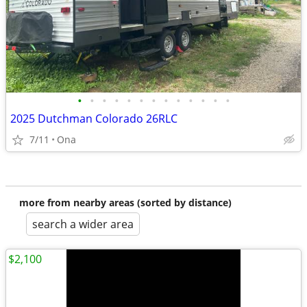
•
•
•
•
•
•
•
•
•
•
•
•
•
2025 Dutchman Colorado 26RLC
7/11
Ona
more from nearby areas (sorted by distance)
search a wider area
$2,100