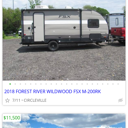
•
•
•
•
•
•
•
•
•
•
•
•
•
•
•
•
•
•
•
•
•
•
2018 FOREST RIVER WILDWOOD FSX M-200RK
7/11
CIRCLEVILLE
$11,500