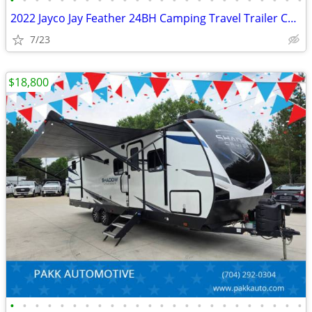
•
•
•
•
•
•
•
•
•
•
•
•
•
•
•
•
•
•
•
•
•
•
•
•
2022 Jayco Jay Feather 24BH Camping Travel Trailer Camper CLEAN
7/23
$18,800
•
•
•
•
•
•
•
•
•
•
•
•
•
•
•
•
•
•
•
•
•
•
•
•