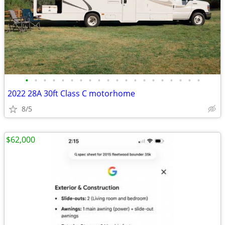
•
•
•
•
•
•
•
•
•
•
•
•
•
•
•
•
•
•
•
•
2022 28A 30ft Class C motorhome
8/5
$62,000