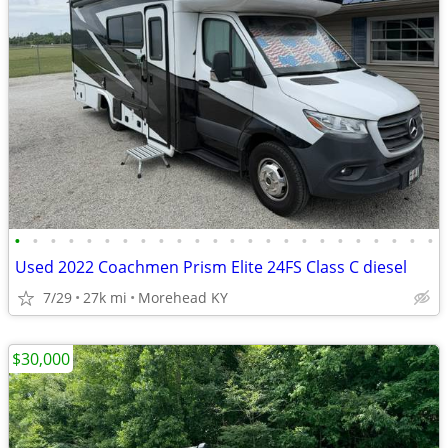
•
•
•
•
•
•
•
•
•
•
•
•
•
•
•
•
•
•
•
•
•
•
•
•
Used 2022 Coachmen Prism Elite 24FS Class C diesel
7/29
27k mi
Morehead KY
$30,000