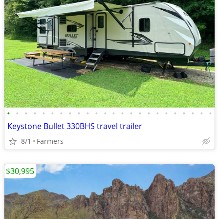
•
•
•
•
•
•
•
•
•
•
•
•
•
•
•
•
•
•
•
•
•
•
•
•
Keystone Bullet 330BHS travel trailer
8/1
Farmers
$30,995