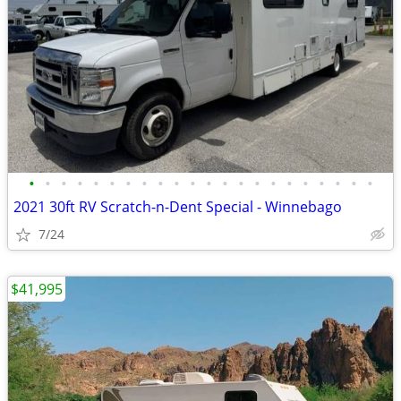
•
•
•
•
•
•
•
•
•
•
•
•
•
•
•
•
•
•
•
•
•
•
2021 30ft RV Scratch-n-Dent Special - Winnebago
7/24
$41,995