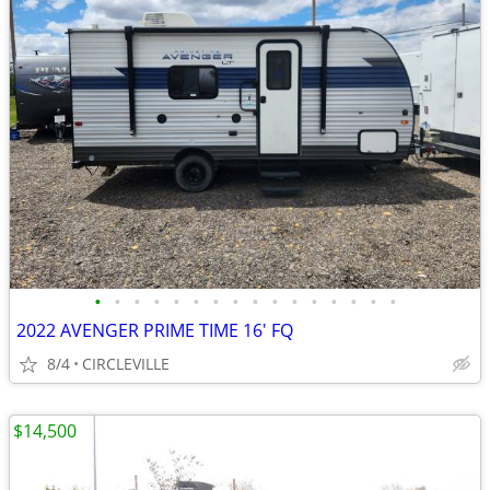
•
•
•
•
•
•
•
•
•
•
•
•
•
•
•
•
2022 AVENGER PRIME TIME 16' FQ
8/4
CIRCLEVILLE
$14,500