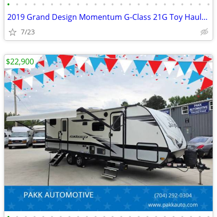
•
•
•
•
•
•
•
•
•
•
•
•
•
•
•
•
•
•
•
•
•
•
•
•
2019 Grand Design Momentum G-Class 21G Toy Hauler Camper FUEL STATION
7/23
$22,900