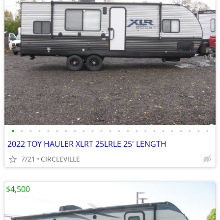
•
•
•
•
•
•
•
•
•
•
•
•
•
•
•
•
•
•
•
•
•
•
•
2022 TOY HAULER XLRT 25LRLE 25' LENGTH
7/21
CIRCLEVILLE
$4,500