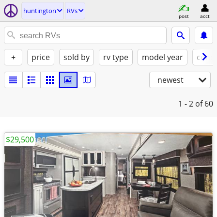
huntington
RVs
post
acct
+
price
sold by
rv type
model year
condi
newest
1 - 2
of 60
$29,500