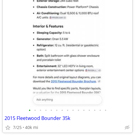
•
•
•
•
•
•
•
•
•
•
•
•
•
•
•
2015 Fleetwood Bounder 35k
7/25
40k mi