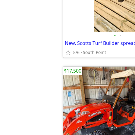
•
•
New. Scotts Turf Builder sprea
8/6
South Point
$17,500