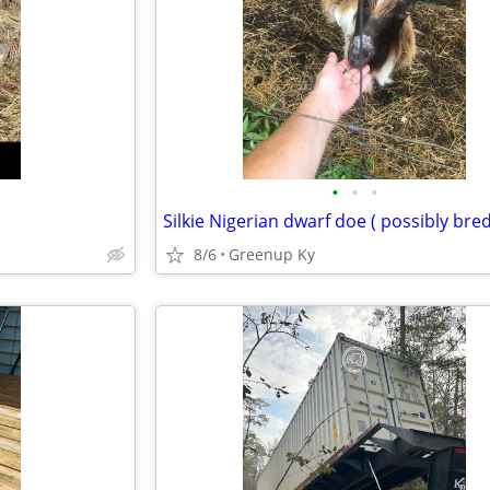
•
•
•
Silkie Nigerian dwarf doe ( possibly bred
8/6
Greenup Ky