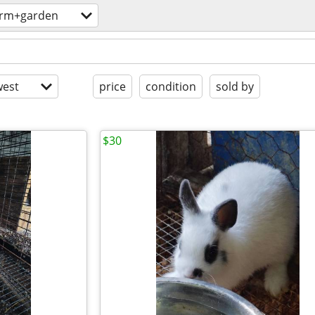
arm+garden
est
price
condition
sold by
$30