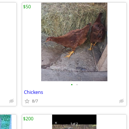
$50
•
•
Chickens
8/7
$200