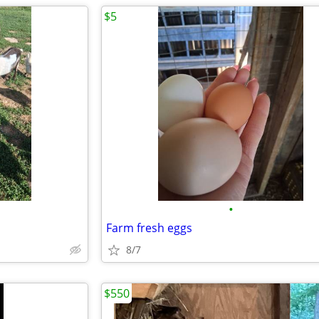
$5
•
Farm fresh eggs
8/7
$550