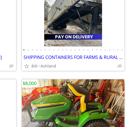
•
•
•
•
•
•
•
•
•
•
•
•
•
•
•
•
•
•
•
•
•
•
•
•
)
SHIPPING CONTAINERS FOR FARMS & RURAL PROPERTIES 502-281-0418
8/6
Ashland
$8,000