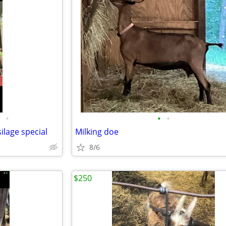
•
•
•
ilage special
Milking doe
8/6
$250