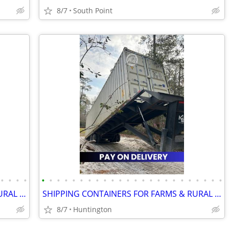
8/7
South Point
•
•
•
•
•
•
•
•
•
•
•
•
•
•
•
•
•
•
•
•
•
•
•
•
•
•
•
•
SHIPPING CONTAINERS FOR FARMS & RURAL PROPERTIES 502-281-0418
SHIPPING CONTAINERS FOR FARMS & RURAL PROPERTIES 681-381-3206
8/7
Huntington