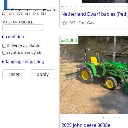
•
•
•
•
•
•
•
•
•
•
•
•
•
•
$27.1k
Netherland Dwarf babies (Pedi
$0
$1k
$2k
$3k
$4k
$5k
MAKE AND MODEL
8/7
Fort Gay
condition
$22,000
delivery available
cryptocurrency ok
language of posting
reset
apply
•
•
•
•
2025 John deere 3038e