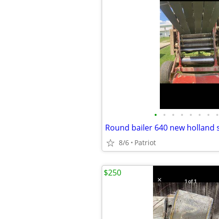
•
•
•
•
•
•
•
•
Round bailer 640 new holland s
8/6
Patriot
$250