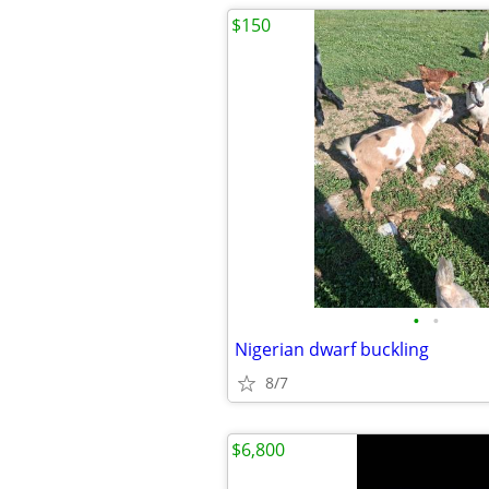
$150
•
•
Nigerian dwarf buckling
8/7
$6,800