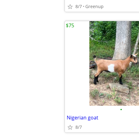
8/7
Greenup
$75
•
Nigerian goat
8/7