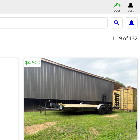
post
acct
1 - 9
of 132
$4,500