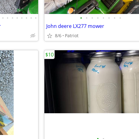
•
•
•
•
•
•
•
•
•
•
•
•
•
•
•
•
r
John deere LX277 mower
8/6
Patriot
$10
•
•