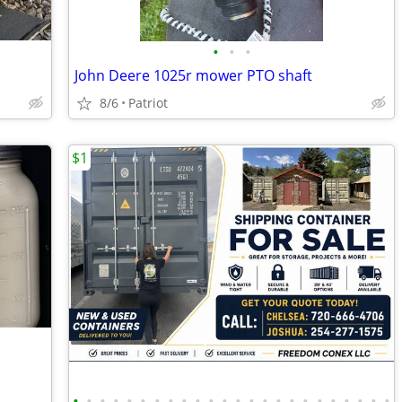
•
•
•
John Deere 1025r mower PTO shaft
8/6
Patriot
$1
•
•
•
•
•
•
•
•
•
•
•
•
•
•
•
•
•
•
•
•
•
•
•
•