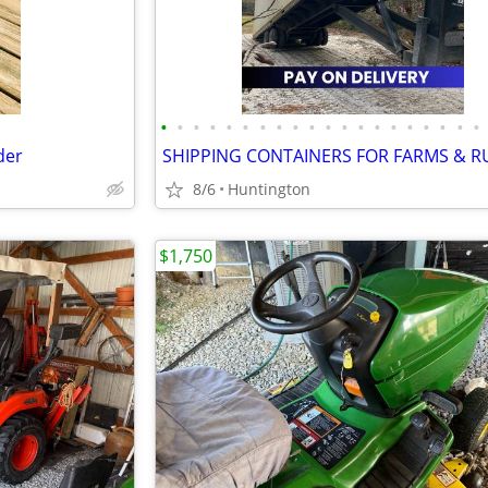
•
•
•
•
•
•
•
•
•
•
•
•
•
•
•
•
•
•
•
•
der
8/6
Huntington
$1,750