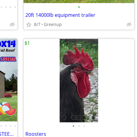
•
•
•
•
•
20ft 14000lb equipment trailer
8/7
Greenup
$1
•
•
•
•
•
•
•
METAL BUILDINGS CARPORT RV COVER STEEL GARAGE METAL BUILDING POLE BARN
Roosters