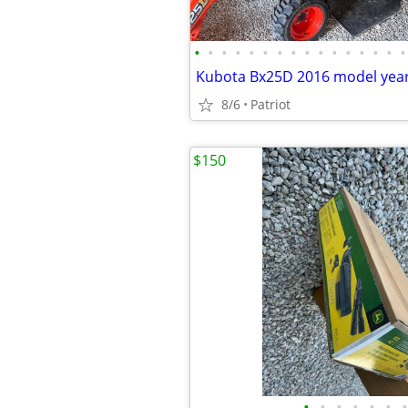
•
•
•
•
•
•
•
•
•
•
•
•
•
•
•
•
Kubota Bx25D 2016 model yea
8/6
Patriot
$150
•
•
•
•
•
•
•