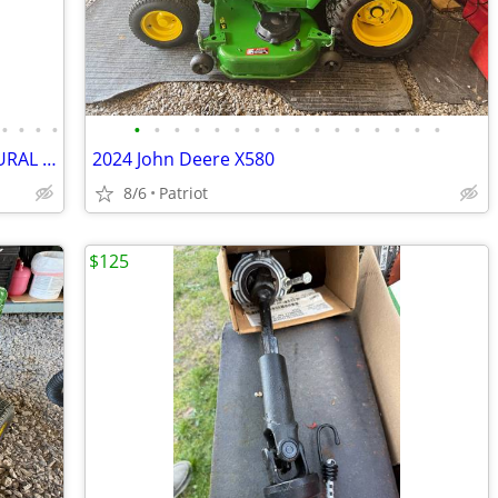
•
•
•
•
•
•
•
•
•
•
•
•
•
•
•
•
•
•
•
•
SHIPPING CONTAINERS FOR FARMS & RURAL PROPERTIES 681-381-3206
2024 John Deere X580
8/6
Patriot
$125