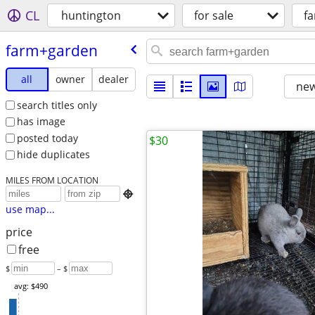
CL
huntington
for sale
f
farm+garden
all
owner
dealer
new
search titles only
has image
posted today
$30
hide duplicates
MILES FROM LOCATION

use map...
price
free
$
– $
avg: $490