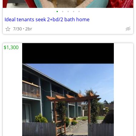
•
•
•
•
•
Ideal tenants seek 2+bd/2 bath home
7/30
2br
$1,300