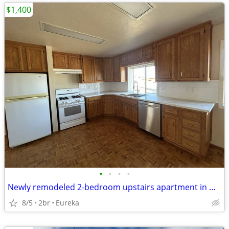
$1,400
•
•
•
•
Newly remodeled 2-bedroom upstairs apartment in Humboldt Hill
8/5
2br
Eureka