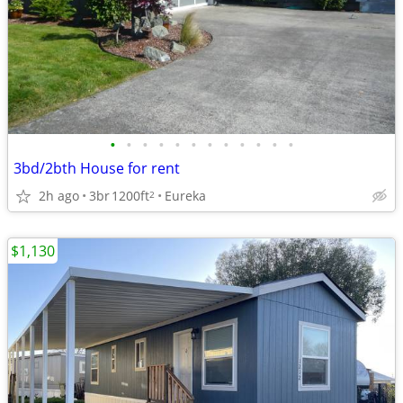
•
•
•
•
•
•
•
•
•
•
•
•
3bd/2bth House for rent
2h ago
3br
1200ft
Eureka
2
$1,130