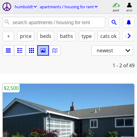
humboldt
apartments / housing for rent
post
acct
+
price
beds
baths
type
cats ok
dogs
newest
1 - 2
of 49
$2,500