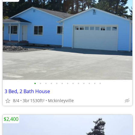
•
•
•
•
•
•
•
•
•
•
•
•
•
3 Bed, 2 Bath House
8/4
3br
1530ft
Mckinleyville
2
$2,400