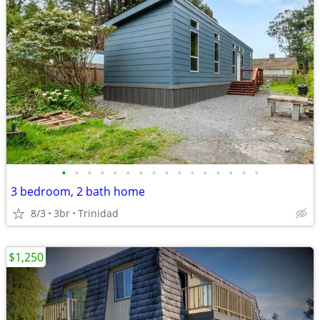
•
•
•
•
•
•
•
•
•
•
•
•
•
•
•
•
3 bedroom, 2 bath home
8/3
3br
Trinidad
$1,250