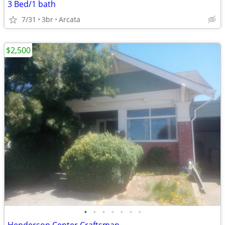
3 Bed/1 bath
7/31
3br
Arcata
$2,500
•
•
•
•
•
•
•