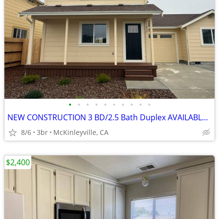
•
•
•
•
•
•
•
•
•
•
NEW CONSTRUCTION 3 BD/2.5 Bath Duplex AVAILABLE NOW!
8/6
3br
McKinleyville, CA
$2,400