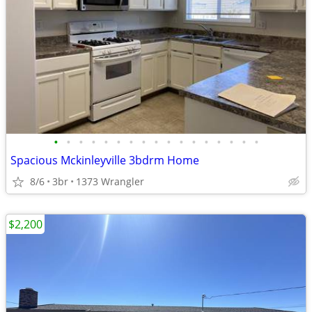
•
•
•
•
•
•
•
•
•
•
•
•
•
•
•
•
•
Spacious Mckinleyville 3bdrm Home
8/6
3br
1373 Wrangler
$2,200