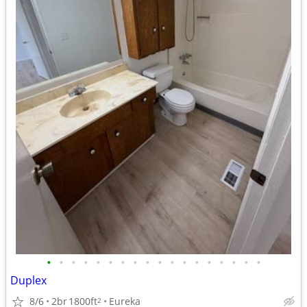
•
•
•
•
•
•
•
•
•
•
•
•
•
•
•
•
•
•
Duplex
8/6
2br
1800ft
Eureka
2