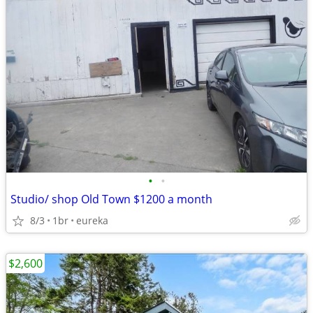
•
•
Studio/ shop Old Town $1200 a month
8/3
1br
eureka
$2,600