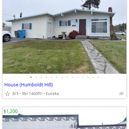
•
•
•
•
•
•
•
•
•
•
•
•
•
•
House (Humboldt Hill)
8/3
3br
1400ft
Eureka
2
$1,200