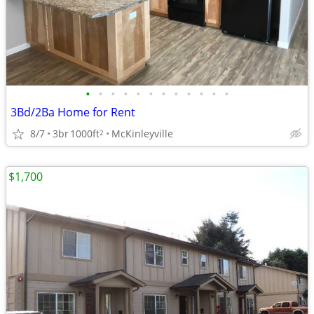
•
•
•
•
•
•
•
•
•
•
•
•
3Bd/2Ba Home for Rent
8/7
3br
1000ft
McKinleyville
2
$1,700