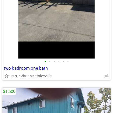
•
•
•
•
•
•
two bedroom one bath
7/30
2br
McKinleyville
$1,500