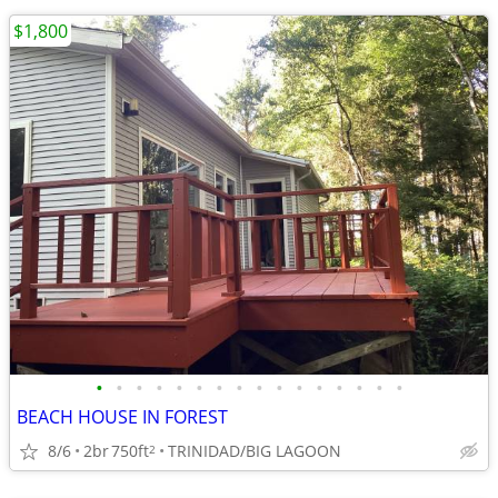
$1,800
•
•
•
•
•
•
•
•
•
•
•
•
•
•
•
•
BEACH HOUSE IN FOREST
8/6
2br
750ft
TRINIDAD/BIG LAGOON
2