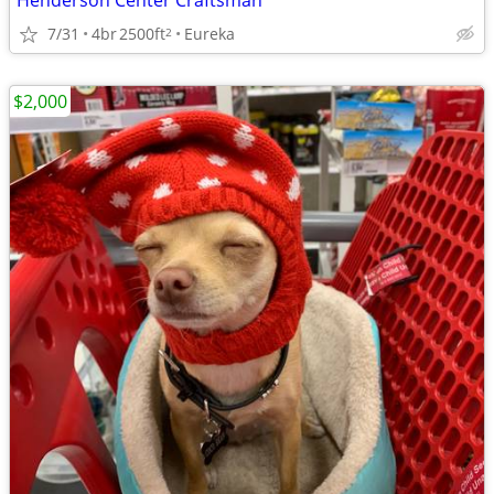
Henderson Center Craftsman
7/31
4br
2500ft
Eureka
2
$2,000