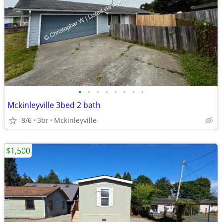
•
•
•
•
•
•
•
•
Mckinleyville 3bed 2 bath
8/6
3br
Mckinleyville
$1,500