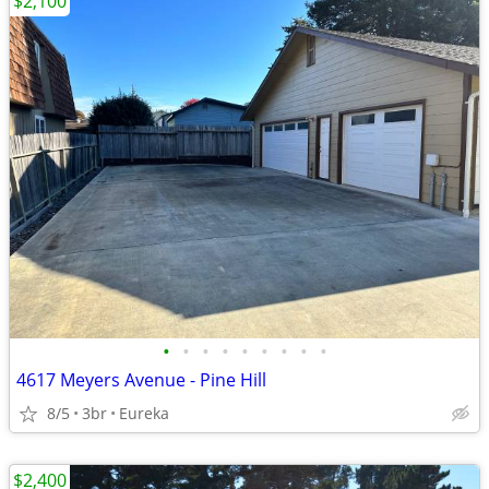
$2,100
•
•
•
•
•
•
•
•
•
4617 Meyers Avenue - Pine Hill
8/5
3br
Eureka
$2,400