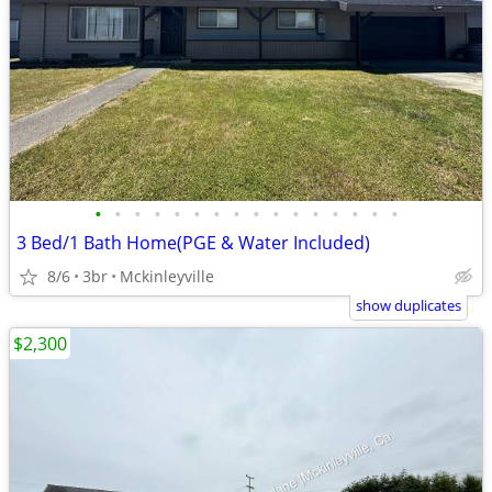
•
•
•
•
•
•
•
•
•
•
•
•
•
•
•
•
3 Bed/1 Bath Home(PGE & Water Included)
8/6
3br
Mckinleyville
show duplicates
$2,300