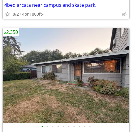
4bed arcata near campus and skate park.
8/2
4br
1800ft
2
$2,350
•
•
•
•
•
•
•
•
•
•