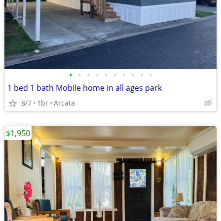
•
•
•
•
•
•
•
•
•
•
1 bed 1 bath Mobile home in all ages park
8/7
1br
Arcata
$1,950