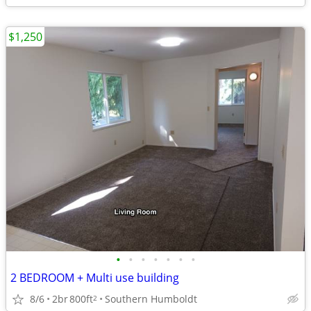
$1,250
•
•
•
•
•
•
•
2 BEDROOM + Multi use building
8/6
2br
800ft
Southern Humboldt
2