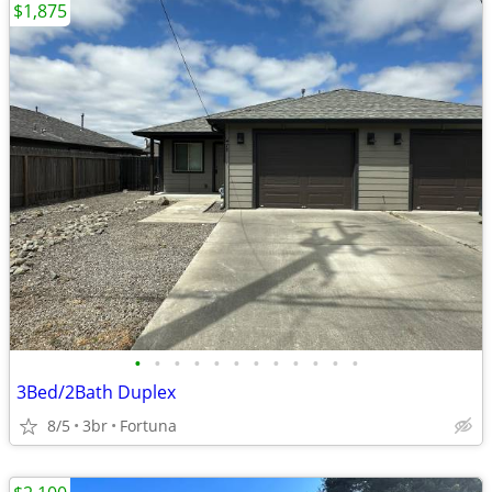
$1,875
•
•
•
•
•
•
•
•
•
•
•
•
3Bed/2Bath Duplex
8/5
3br
Fortuna