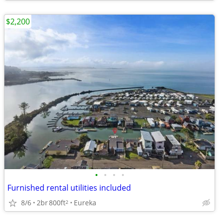
$2,200
•
•
•
•
Furnished rental utilities included
8/6
2br
800ft
Eureka
2