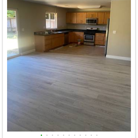
•
•
•
•
•
•
•
•
•
•
•