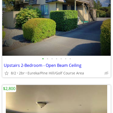
•
•
•
•
•
•
•
Upstairs 2-Bedroom - Open Beam Ceiling
8/2
2br
Eureka/Pine Hill/Golf Course Area
$2,800