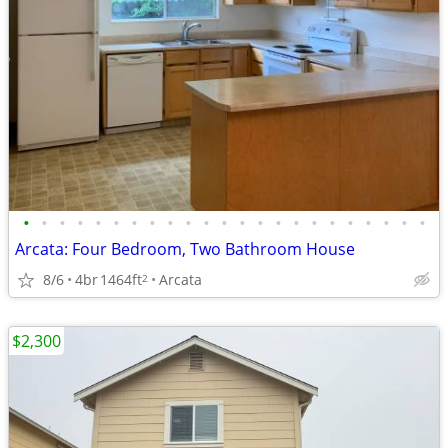
•
•
•
•
•
•
•
•
•
•
•
•
•
•
•
•
•
•
•
•
•
•
•
Arcata: Four Bedroom, Two Bathroom House
8/6
4br
1464ft
Arcata
2
$2,300