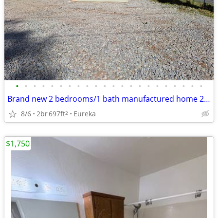
•
•
•
•
•
•
•
•
•
•
•
•
•
•
•
•
•
•
•
•
•
•
Brand new 2 bedrooms/1 bath manufactured home 2026 in Redwood Acres
8/6
2br
697ft
Eureka
2
$1,750