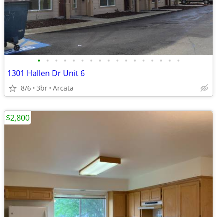
•
•
•
•
•
•
•
•
•
•
•
•
•
•
•
•
•
1301 Hallen Dr Unit 6
8/6
3br
Arcata
$2,800