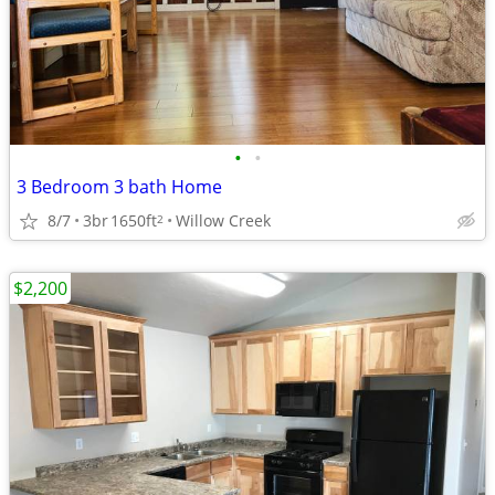
•
•
3 Bedroom 3 bath Home
8/7
3br
1650ft
Willow Creek
2
$2,200