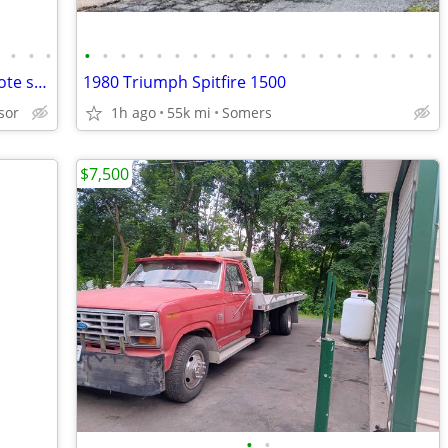
•
•
•
•
•
•
•
•
•
•
•
•
•
•
•
•
•
•
•
•
•
•
•
•
04 Nissan armada third row SUV w remote start/tow package
1980 Triumph Spitfire 1500
sor
1h ago
55k mi
Somers
$7,500
•
•