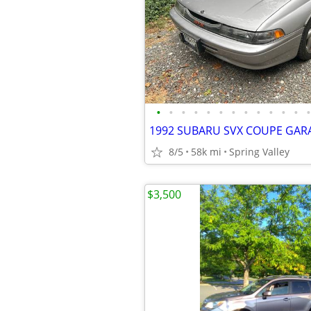
•
•
•
•
•
•
•
•
•
•
•
•
•
8/5
58k mi
Spring Valley
$3,500