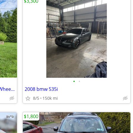
$3,300
•
•
2014 Subaru Forester 2.5i Premium All Wheel Drive
2008 bmw 535i
8/5
150k mi
$1,800