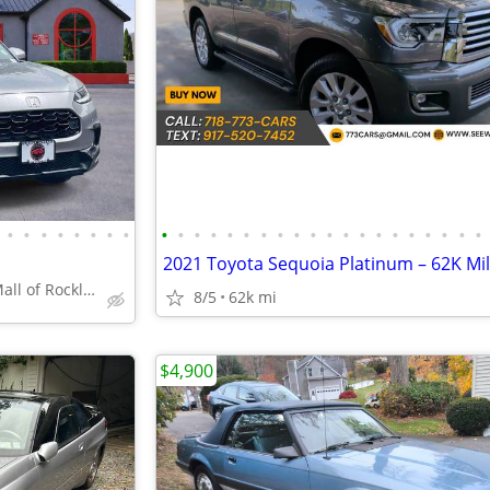
•
•
•
•
•
•
•
•
•
•
•
•
•
•
•
•
•
•
•
•
•
•
•
•
•
•
•
•
2021 Toyota Sequoia Platinum – 62K Mi
+ Platinum Auto Mall of Rockland
8/5
62k mi
$4,900