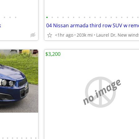
•
•
•
•
•
•
•
•
•
•
•
•
•
•
•
•
•
•
•
•
k
<1hr ago
203k mi
Laurel Dr, New wind
$3,200
no image
•
•
•
•
•
•
•
•