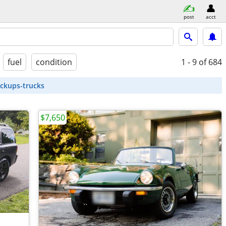
post
acct
fuel
condition
1 - 9
of 684
ickups-trucks
$7,650