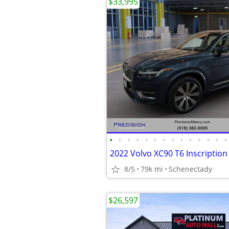
$33,995
•
•
•
•
•
•
•
•
•
•
•
•
•
•
8/5
79k mi
Schenectady
$26,597