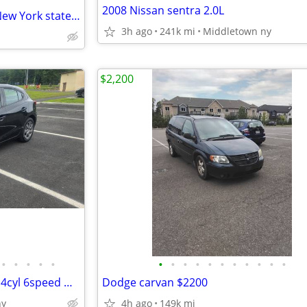
2008 Nissan sentra 2.0L
2013 Chevy Sonic just passed New York state inspection today 135k
3h ago
241k mi
Middletown ny
$2,200
•
•
•
•
•
•
•
•
•
•
•
•
•
•
•
•
2016 mazda 3 sport hatchback 4cyl 6speed manual transmission
Dodge carvan $2200
ny
4h ago
149k mi