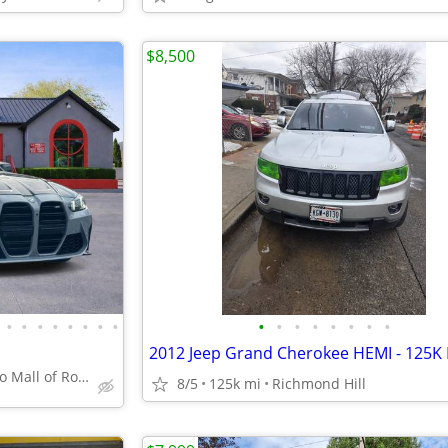
$8,500
•
•
•
•
•
•
•
•
•
•
•
•
•
•
•
•
+ Platinum Auto Mall of Rockland
8/5
125k mi
Richmond Hill