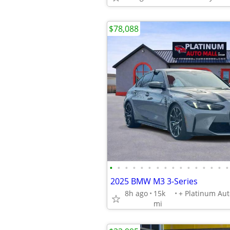
$78,088
•
•
•
•
•
•
•
•
•
•
•
•
•
•
•
•
2025 BMW M3 3-Series
8h ago
15k
mi