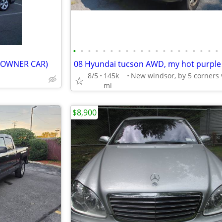
•
•
•
•
•
•
•
•
•
•
•
•
•
•
•
•
•
•
•
•
 OWNER CAR)
8/5
145k
mi
$8,900