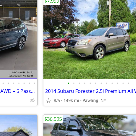
$7,999
•
•
•
•
•
•
•
•
•
•
•
•
•
•
•
•
•
•
•
2022 Volvo XC90 T6 Inscription AWD – 6 Passenger – Loaded
8/5
149k mi
Pawling, NY
$36,995