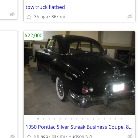
tow truck flatbed
3h ago
36k mi
$22,000
•
•
•
•
•
•
•
•
•
•
•
•
•
•
•
•
1950 Pontiac Silver Streak Business Coupe, 8/Auto
5h ago
43k mi
Hudson,N.Y.