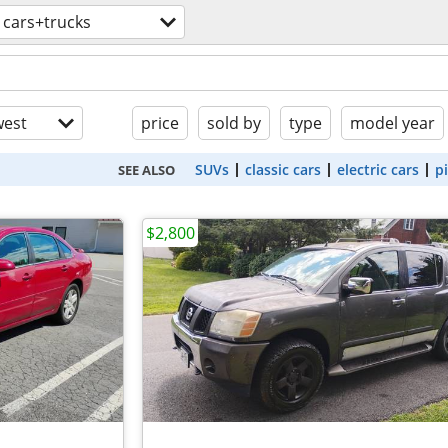
cars+trucks
est
price
sold by
type
model year
SUVs
classic cars
electric cars
p
SEE ALSO
$2,800