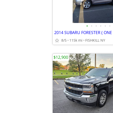
•
•
•
•
•
•
2014 SUBARU FORESTER ( ONE
8/5
115k mi
FISHKILL NY
$12,900