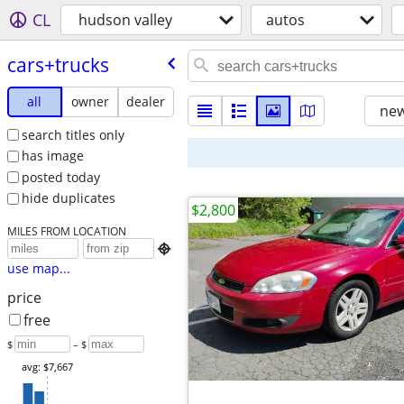
CL
hudson valley
autos
cars+trucks
all
owner
dealer
new
search titles only
has image
posted today
hide duplicates
$2,800
MILES FROM LOCATION

use map...
price
free
$
– $
avg: $7,667