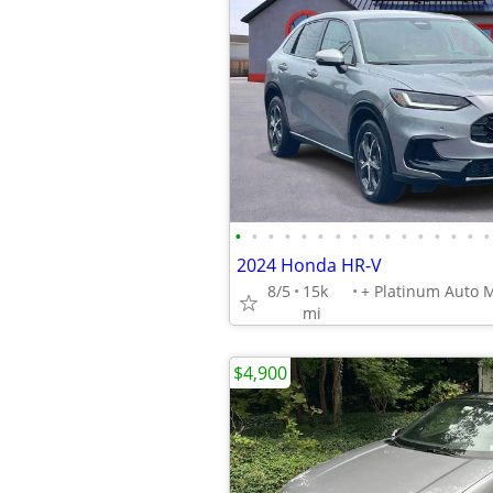
•
•
•
•
•
•
•
•
•
•
•
•
•
•
•
•
2024 Honda HR-V
8/5
15k
mi
$4,900