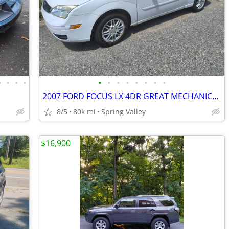
•
•
•
•
•
•
•
•
•
•
•
•
2007 FORD FOCUS LX 4DR GREAT MECHANICAL CONDITION
8/5
80k mi
Spring Valley
$16,900