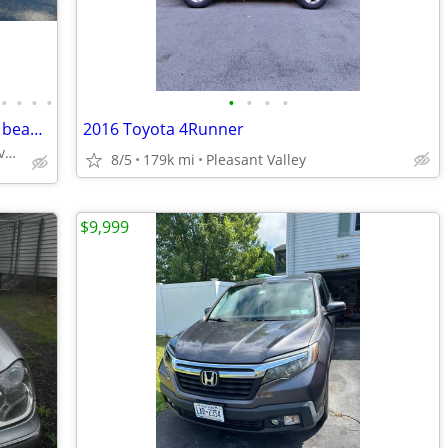
•
•
•
•
•
•
•
•
08 Hyundai tucson AWD, my hot purple beauty!
2016 Toyota 4Runner
New windsor, by 5 corners vails gate
8/5
179k mi
Pleasant Valley
$9,999