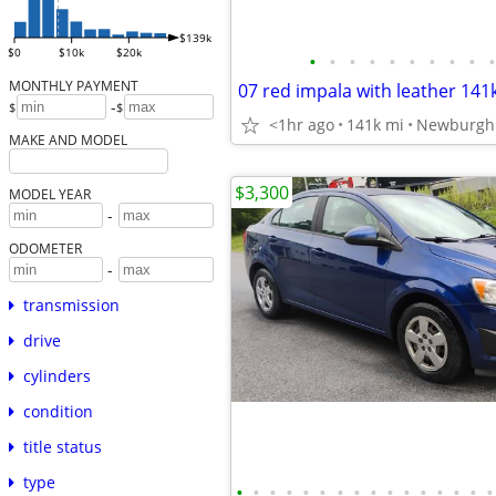
$139k
$0
$10k
$20k
•
•
•
•
•
•
•
•
•
•
MONTHLY PAYMENT
07 red impala with leather 141
-
$
$
<1hr ago
141k mi
Newburgh
MAKE AND MODEL
$3,300
MODEL YEAR
-
ODOMETER
-
transmission
drive
cylinders
condition
title status
type
•
•
•
•
•
•
•
•
•
•
•
•
•
•
•
•