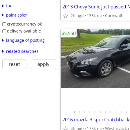
fuel
paint color
2h ago
135k mi
Cornwall
cryptocurrency ok
delivery available
$5,550
language of posting
related searches
reset
apply
•
•
•
•
•
•
•
•
•
•
•
4h ago
175k mi
West nyack 