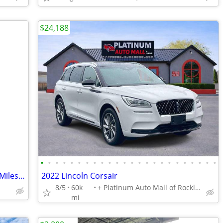
$24,188
•
•
•
•
•
•
•
•
•
•
•
•
•
•
•
•
•
•
•
•
•
•
•
•
2012 Jeep Grand Cherokee HEMI - 125K Miles - Clean Title
2022 Lincoln Corsair
8/5
60k
+ Platinum Auto Mall of Rockland
mi