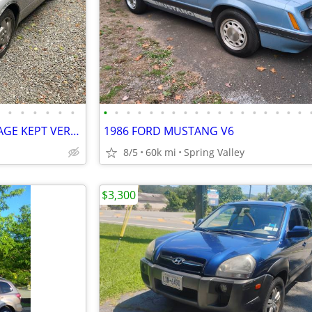
•
•
•
•
•
•
•
•
•
•
•
•
•
•
•
•
•
•
•
•
•
•
•
•
1992 SUBARU SVX COUPE GARAGE KEPT VERY UNIQUE
1986 FORD MUSTANG V6
8/5
60k mi
Spring Valley
$3,300