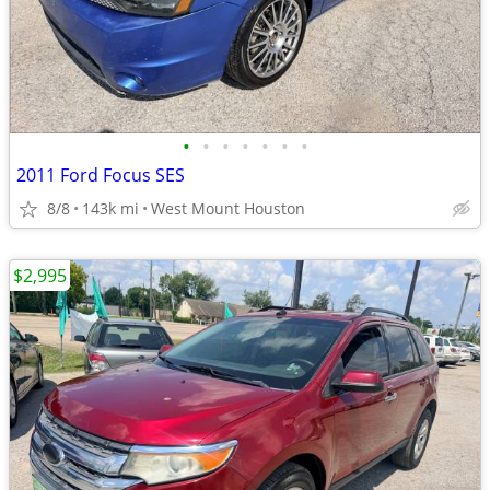
•
•
•
•
•
•
•
2011 Ford Focus SES
8/8
143k mi
West Mount Houston
$2,995