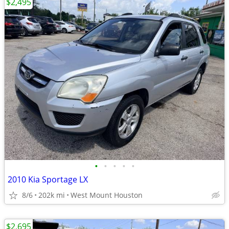
$2,495
•
•
•
•
•
2010 Kia Sportage LX
8/6
202k mi
West Mount Houston
$2,695