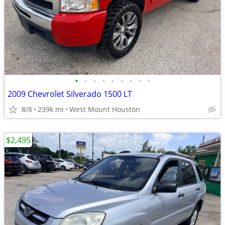
•
•
•
•
•
•
•
•
•
2009 Chevrolet Silverado 1500 LT
8/8
239k mi
West Mount Houston
$2,495