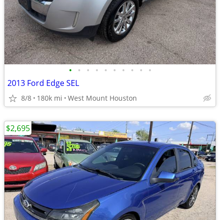
•
•
•
•
•
•
•
•
•
•
2013 Ford Edge SEL
8/8
180k mi
West Mount Houston
$2,695