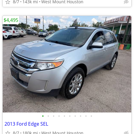
8/7
143k mi
West Mount Houston
$4,495
•
•
•
•
•
•
•
•
•
•
2013 Ford Edge SEL
8/7
180k mi
West Mount Houston