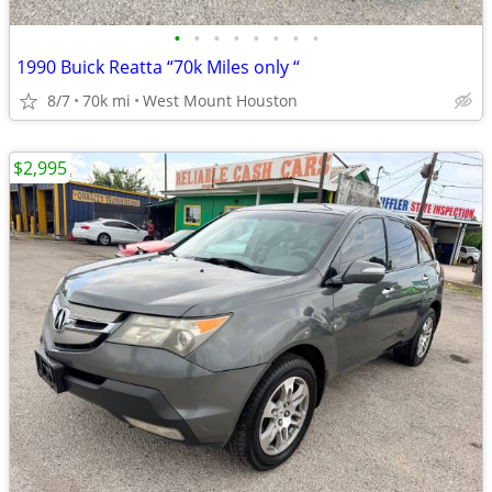
•
•
•
•
•
•
•
•
1990 Buick Reatta “70k Miles only “
8/7
70k mi
West Mount Houston
$2,995