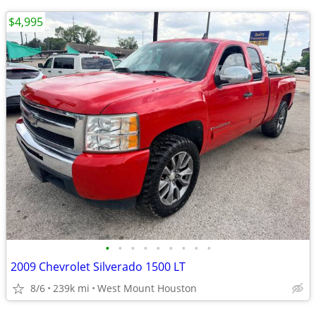
$4,995
•
•
•
•
•
•
•
•
•
2009 Chevrolet Silverado 1500 LT
8/6
239k mi
West Mount Houston