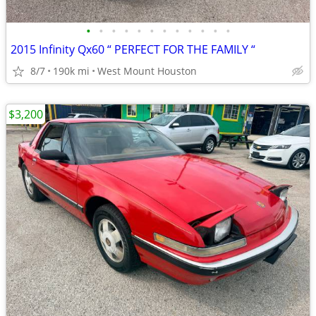
•
•
•
•
•
•
•
•
•
•
•
•
2015 Infinity Qx60 “ PERFECT FOR THE FAMILY “
8/7
190k mi
West Mount Houston
$3,200