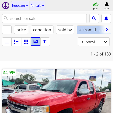
houston
for sale
post
acct
+
price
condition
sold by
✓ from this seller
newest
1 - 2
of 189
$4,995