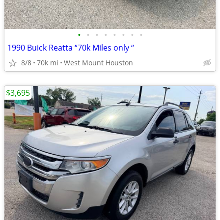
•
•
•
•
•
•
•
•
1990 Buick Reatta “70k Miles only “
8/8
70k mi
West Mount Houston
$3,695