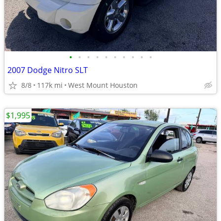
•
•
•
•
•
•
•
•
•
•
2007 Dodge Nitro SLT
8/8
117k mi
West Mount Houston
$1,995