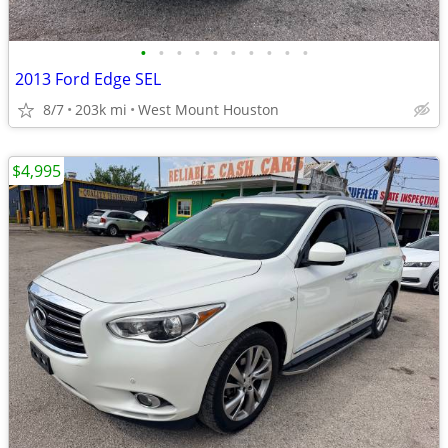
•
•
•
•
•
•
•
•
•
•
2013 Ford Edge SEL
8/7
203k mi
West Mount Houston
$4,995