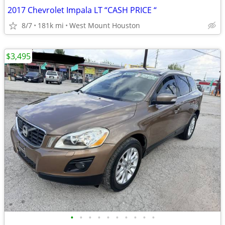
2017 Chevrolet Impala LT “CASH PRICE “
8/7
181k mi
West Mount Houston
$3,495
•
•
•
•
•
•
•
•
•
•