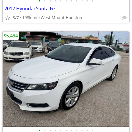
•
•
•
•
•
•
•
•
•
•
•
2012 Hyundai Santa Fe
8/7
198k mi
West Mount Houston
$5,494
•
•
•
•
•
•
•
•
•
•
•