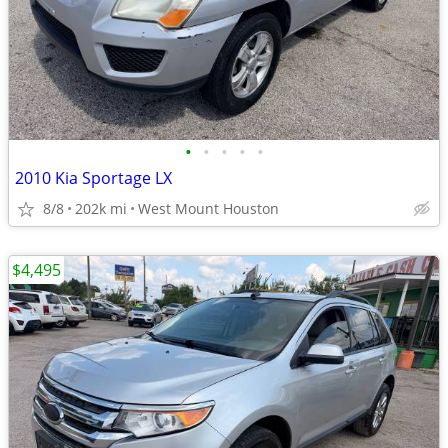
•
•
•
•
•
2010 Kia Sportage LX
8/8
202k mi
West Mount Houston
$4,495