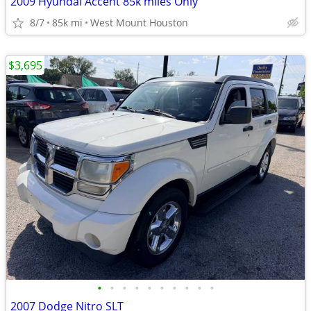
2009 Hyundai Accent 85k miles Only
8/7
85k mi
West Mount Houston
$3,695
•
•
•
•
•
•
•
•
•
•
2007 Dodge Nitro SLT