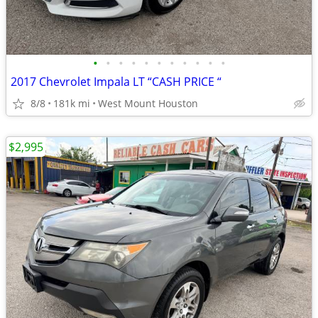
•
•
•
•
•
•
•
•
•
•
•
2017 Chevrolet Impala LT “CASH PRICE “
8/8
181k mi
West Mount Houston
$2,995