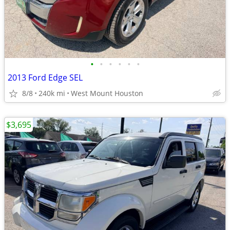
•
•
•
•
•
•
2013 Ford Edge SEL
8/8
240k mi
West Mount Houston
$3,695