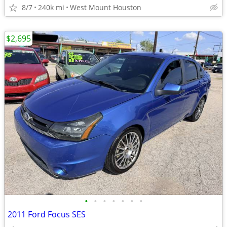
8/7
240k mi
West Mount Houston
$2,695
•
•
•
•
•
•
•
2011 Ford Focus SES