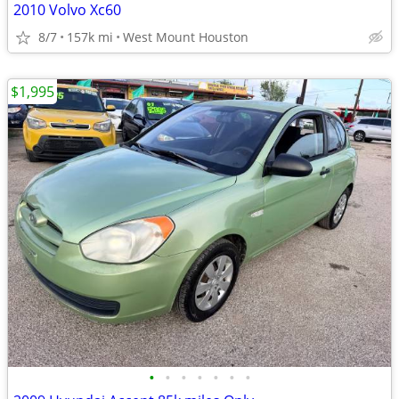
2010 Volvo Xc60
8/7
157k mi
West Mount Houston
$1,995
•
•
•
•
•
•
•