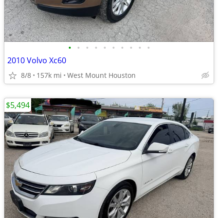
•
•
•
•
•
•
•
•
•
•
2010 Volvo Xc60
8/8
157k mi
West Mount Houston
$5,494