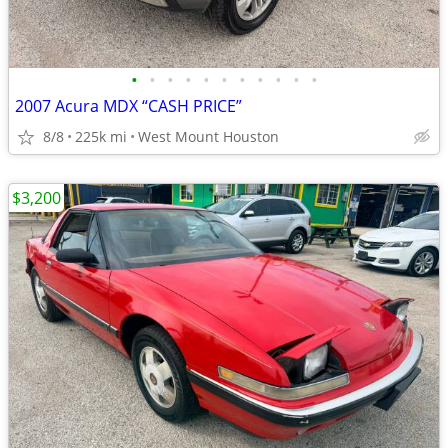
•
•
•
•
•
•
•
•
•
•
•
2007 Acura MDX “CASH PRICE”
8/8
225k mi
West Mount Houston
$3,200