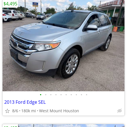
$4,495
•
•
•
•
•
•
•
•
•
•
2013 Ford Edge SEL
8/6
180k mi
West Mount Houston