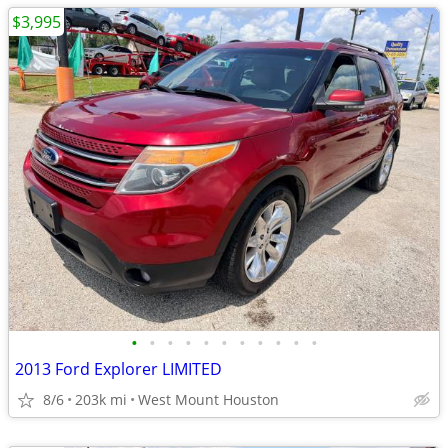
$3,995
•
•
•
•
•
•
•
•
•
•
•
2013 Ford Explorer LIMITED
8/6
203k mi
West Mount Houston