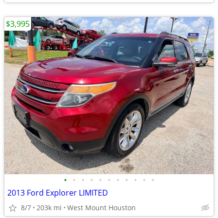
$3,995
•
•
•
•
•
•
•
•
•
•
•
2013 Ford Explorer LIMITED
8/7
203k mi
West Mount Houston