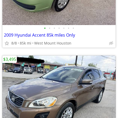
•
•
•
•
•
•
•
2009 Hyundai Accent 85k miles Only
8/8
85k mi
West Mount Houston
$3,495