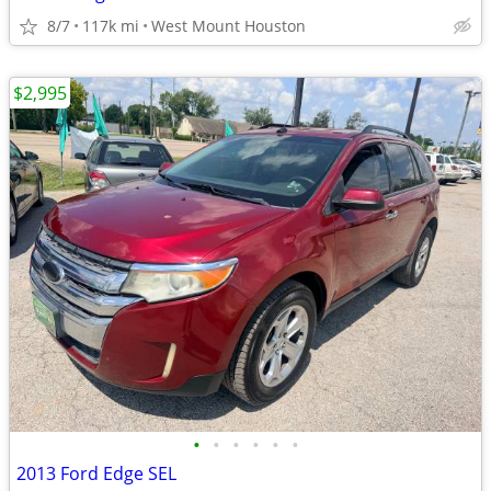
8/7
117k mi
West Mount Houston
$2,995
•
•
•
•
•
•
2013 Ford Edge SEL