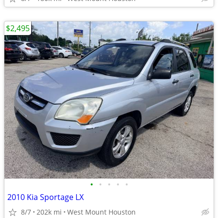
$2,495
•
•
•
•
•
2010 Kia Sportage LX
8/7
202k mi
West Mount Houston