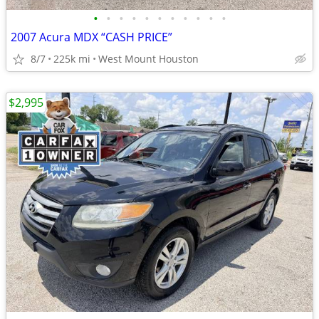
•
•
•
•
•
•
•
•
•
•
•
2007 Acura MDX “CASH PRICE”
8/7
225k mi
West Mount Houston
$2,995