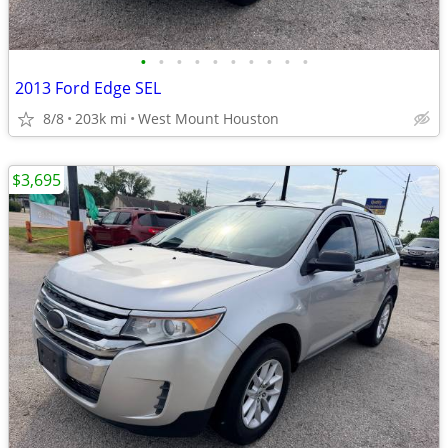
•
•
•
•
•
•
•
•
•
•
2013 Ford Edge SEL
8/8
203k mi
West Mount Houston
$3,695