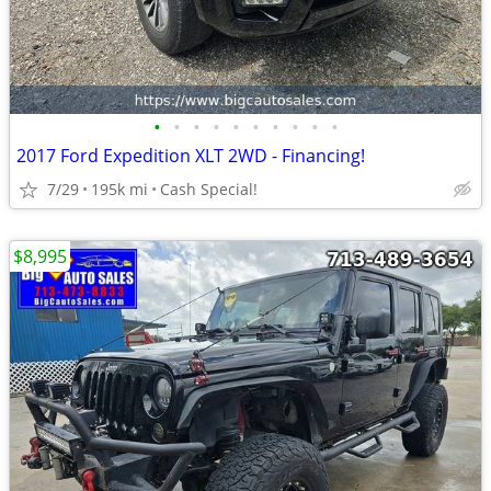
•
•
•
•
•
•
•
•
•
•
2017 Ford Expedition XLT 2WD - Financing!
7/29
195k mi
Cash Special!
$8,995