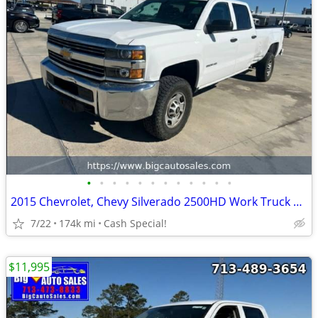
•
•
•
•
•
•
•
•
•
•
•
•
2015 Chevrolet, Chevy Silverado 2500HD Work Truck Crew Cab Long Box 4WD - Financ
7/22
174k mi
Cash Special!
$11,995