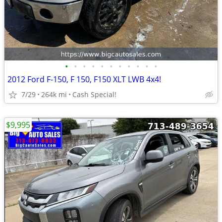
•
•
•
•
•
•
•
•
•
•
•
2012 Ford F-150, F 150, F150 XLT LWB 4x4!
7/29
264k mi
Cash Special!
$9,995