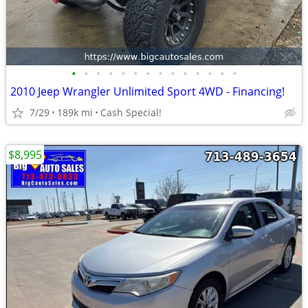
•
•
•
•
•
•
•
•
•
•
•
•
•
•
2010 Jeep Wrangler Unlimited Sport 4WD - Financing!
7/29
189k mi
Cash Special!
$8,995