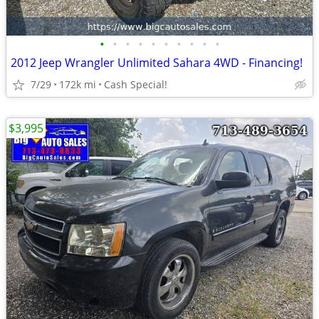
•
•
•
•
•
•
•
•
•
•
2012 Jeep Wrangler Unlimited Sahara 4WD - Financing!
7/29
172k mi
Cash Special!
$3,995