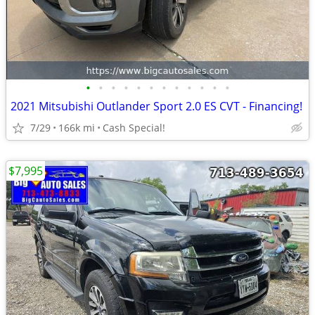
•
•
•
•
•
•
•
•
•
•
•
•
2021 Mitsubishi Outlander Sport 2.0 ES CVT - Financing!
7/29
166k mi
Cash Special!
$7,995