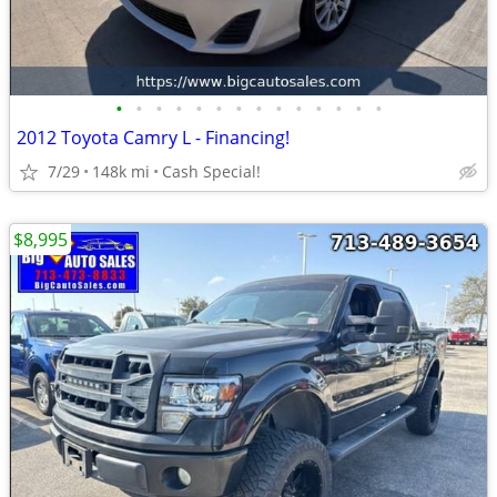
•
•
•
•
•
•
•
•
•
•
•
•
•
•
2012 Toyota Camry L - Financing!
7/29
148k mi
Cash Special!
$8,995