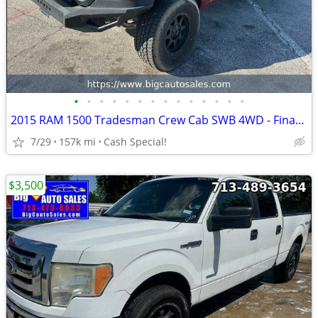
•
•
•
•
•
•
•
•
•
•
•
•
•
•
2015 RAM 1500 Tradesman Crew Cab SWB 4WD - Financing!
7/29
157k mi
Cash Special!
$3,500