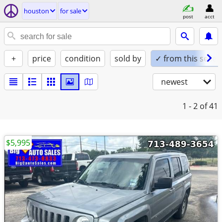
houston
for sale
post
acct
+
price
condition
sold by
✓ from this seller
newest
1 - 2
of 41
$5,995