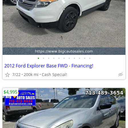
•
•
•
•
•
•
•
•
•
•
•
2012 Ford Explorer Base FWD - Financing!
7/22
200k mi
Cash Special!
$4,995