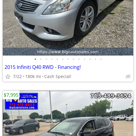
•
•
•
•
•
•
•
•
•
•
•
•
•
2015 Infiniti Q40 RWD - Financing!
7/22
180k mi
Cash Special!
$7,995