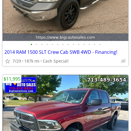
•
•
•
•
•
•
•
•
•
•
•
•
•
•
2014 RAM 1500 SLT Crew Cab SWB 4WD - Financing!
7/29
187k mi
Cash Special!
$11,995