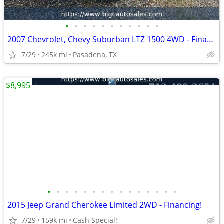
•
•
•
•
•
•
•
•
•
•
•
2007 Chevrolet, Chevy Suburban LTZ 1500 4WD - Financing!
7/29
245k mi
Pasadena, TX
$8,995
•
•
•
•
•
•
•
•
•
•
•
•
•
•
•
2015 Jeep Grand Cherokee Limited 2WD - Financing!
7/29
159k mi
Cash Special!