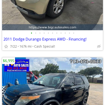
•
•
•
•
•
•
•
•
•
•
•
2011 Dodge Durango Express AWD - Financing!
7/22
167k mi
Cash Special!
$6,995