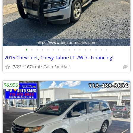
•
•
•
•
•
•
•
•
•
•
•
•
•
•
•
•
2015 Chevrolet, Chevy Tahoe LT 2WD - Financing!
7/22
167k mi
Cash Special!
$8,995