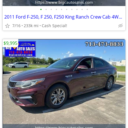
•
•
•
•
•
•
•
•
•
•
2011 Ford F-250, F 250, F250 King Ranch Crew Cab 4WD - Financing!
7/16
233k mi
Cash Special!
$9,995