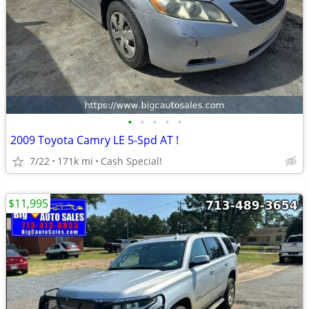
•
•
•
•
•
2009 Toyota Camry LE 5-Spd AT !
7/22
171k mi
Cash Special!
$11,995