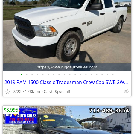
•
•
•
•
•
•
•
•
•
•
•
•
•
•
•
•
•
•
2019 RAM 1500 Classic Tradesman Crew Cab SWB 2WD - Financing!
7/22
178k mi
Cash Special!
$3,995