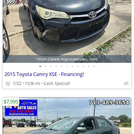
•
•
•
•
•
•
•
•
•
•
•
2015 Toyota Camry XSE - Financing!
7/22
153k mi
Cash Special!
$7,995