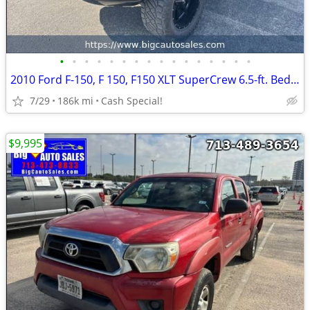
•
•
•
•
•
•
•
•
•
•
•
•
•
•
•
•
2010 Ford F-150, F 150, F150 XLT SuperCrew 6.5-ft. Bed 2WD - Financing!
7/29
186k mi
Cash Special!
$9,995