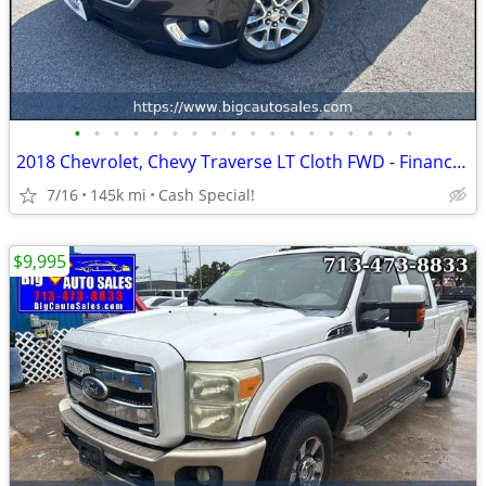
•
•
•
•
•
•
•
•
•
•
•
•
•
•
•
•
•
•
2018 Chevrolet, Chevy Traverse LT Cloth FWD - Financing!
7/16
145k mi
Cash Special!
$9,995