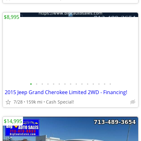
$8,995
•
•
•
•
•
•
•
•
•
•
•
•
•
•
•
2015 Jeep Grand Cherokee Limited 2WD - Financing!
7/28
159k mi
Cash Special!
$14,995