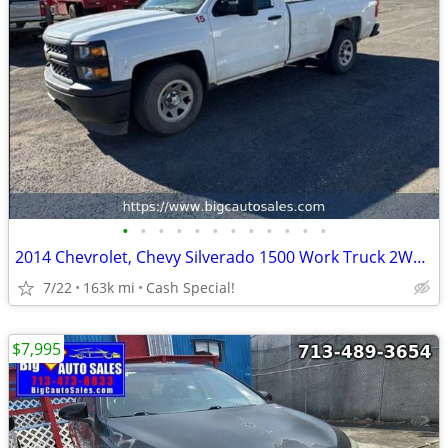
•
•
•
•
•
•
•
•
•
•
•
•
2014 Chevrolet, Chevy Silverado 1500 Work Truck 2WT Regular Cab Long Box 2WD - F
7/22
163k mi
Cash Special!
$7,995