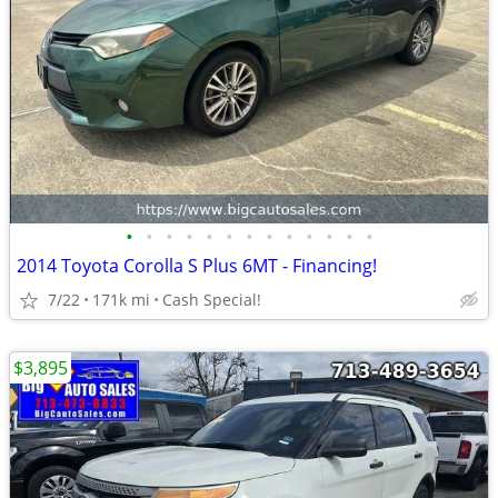
•
•
•
•
•
•
•
•
•
•
•
•
•
2014 Toyota Corolla S Plus 6MT - Financing!
7/22
171k mi
Cash Special!
$3,895