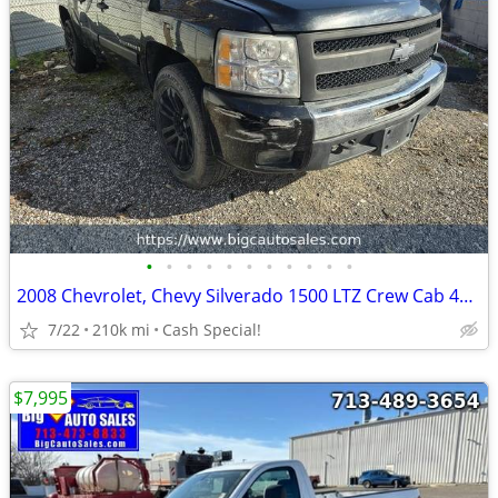
•
•
•
•
•
•
•
•
•
•
•
2008 Chevrolet, Chevy Silverado 1500 LTZ Crew Cab 4WD !
7/22
210k mi
Cash Special!
$7,995