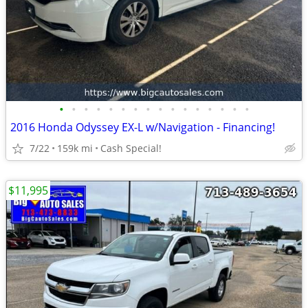
•
•
•
•
•
•
•
•
•
•
•
•
•
•
•
•
2016 Honda Odyssey EX-L w/Navigation - Financing!
7/22
159k mi
Cash Special!
$11,995