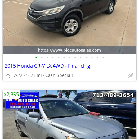
•
•
•
•
•
•
•
•
•
•
•
•
•
2015 Honda CR-V LX 4WD - Financing!
7/22
167k mi
Cash Special!
$2,895