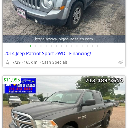
•
•
•
•
•
•
•
•
•
•
•
•
•
•
2014 Jeep Patriot Sport 2WD - Financing!
7/29
165k mi
Cash Special!
$11,995