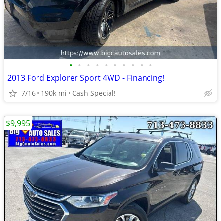
•
•
•
•
•
•
•
•
•
•
2013 Ford Explorer Sport 4WD - Financing!
7/16
190k mi
Cash Special!
$9,995