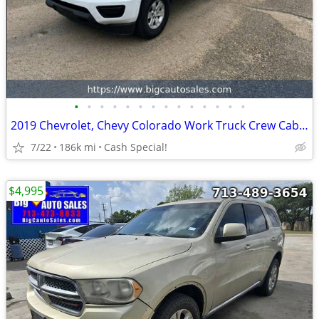
•
•
•
•
•
•
•
•
•
•
•
•
•
•
2019 Chevrolet, Chevy Colorado Work Truck Crew Cab 2WD Short Box - Financing!
7/22
186k mi
Cash Special!
$4,995