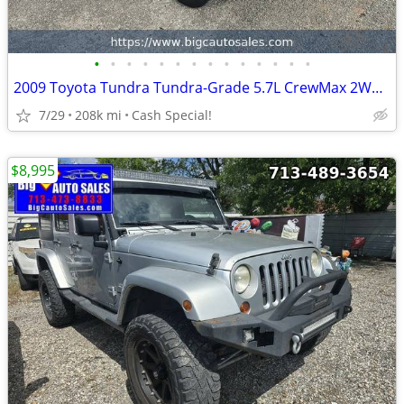
•
•
•
•
•
•
•
•
•
•
•
•
•
•
2009 Toyota Tundra Tundra-Grade 5.7L CrewMax 2WD - Financing!
7/29
208k mi
Cash Special!
$8,995