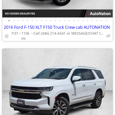
•
•
•
•
•
•
•
•
•
•
•
•
•
•
•
•
•
•
•
•
•
•
2016 Ford F-150 XLT F150 Truck Crew cab AUTONATION
7/31
110k
Call (346) 214-6541 or MESSAGE/CHAT to confirm availability
mi