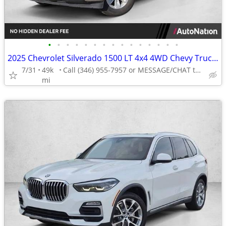
•
•
•
•
•
•
•
•
•
•
•
•
•
•
•
2025 Chevrolet Silverado 1500 LT 4x4 4WD Chevy Truck Crew cab AUTONATION
7/31
49k
Call (346) 955-7957 or MESSAGE/CHAT to confirm availability
mi