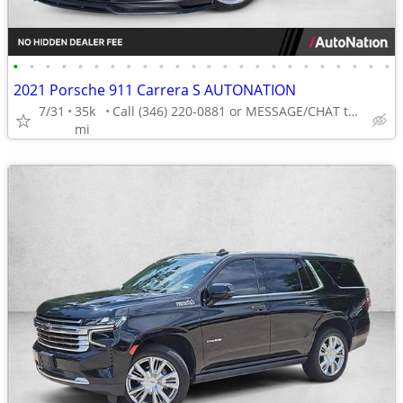
•
•
•
•
•
•
•
•
•
•
•
•
•
•
•
•
•
•
•
•
•
•
•
•
2021 Porsche 911 Carrera S AUTONATION
7/31
35k
Call (346) 220-0881 or MESSAGE/CHAT to confirm availability
mi