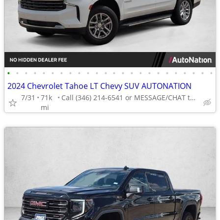
•
•
•
•
•
•
•
•
•
•
•
•
•
•
•
•
•
•
•
•
•
•
•
•
2024 Chevrolet Tahoe LT Chevy SUV AUTONATION
7/31
71k
Call (346) 214-6541 or MESSAGE/CHAT to confirm availability
mi