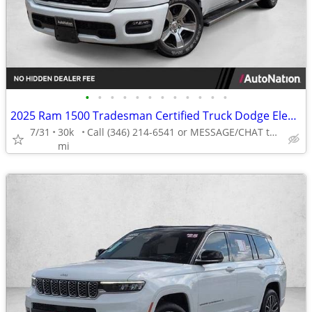
•
•
•
•
•
•
•
•
•
•
•
•
2025 Ram 1500 Tradesman Certified Truck Dodge Electric Crew cab AUTONATION
7/31
30k
Call (346) 214-6541 or MESSAGE/CHAT to confirm availability
mi