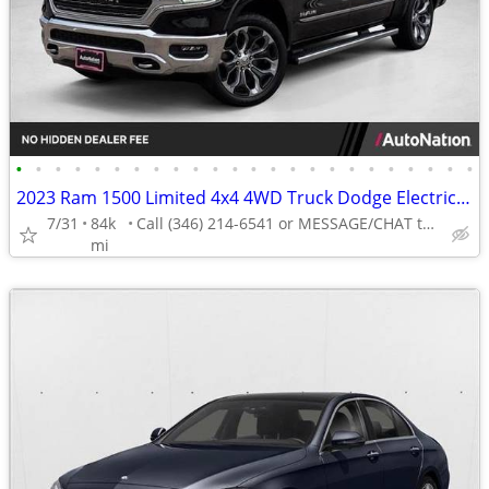
•
•
•
•
•
•
•
•
•
•
•
•
•
•
•
•
•
•
•
•
•
•
•
•
2023 Ram 1500 Limited 4x4 4WD Truck Dodge Electric Crew cab AUTONATION
7/31
84k
Call (346) 214-6541 or MESSAGE/CHAT to confirm availability
mi