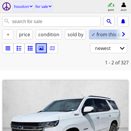
houston
for sale
post
acct
+
price
condition
sold by
✓ from this seller
newest
1 - 2
of 327