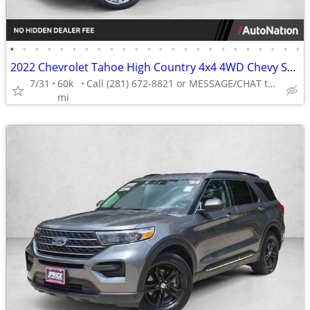
•
•
•
•
•
•
•
•
•
•
•
•
•
•
•
•
•
•
•
•
•
•
•
•
2022 Chevrolet Tahoe High Country 4x4 4WD Chevy SUV AUTONATION
7/31
60k
Call (281) 672-8821 or MESSAGE/CHAT to confirm availability
mi