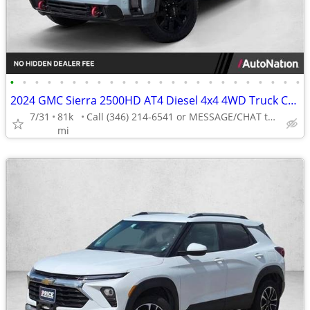
•
•
•
•
•
•
•
•
•
•
•
•
•
•
•
•
•
•
•
•
•
•
•
•
2024 GMC Sierra 2500HD AT4 Diesel 4x4 4WD Truck Crew cab AUTONATION
7/31
81k
Call (346) 214-6541 or MESSAGE/CHAT to confirm availability
mi