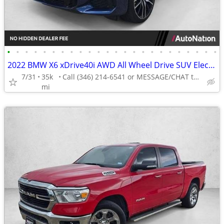
•
•
•
•
•
•
•
•
•
•
•
•
•
•
•
•
•
•
•
•
•
•
•
•
2022 BMW X6 xDrive40i AWD All Wheel Drive SUV Electric AUTONATION
7/31
35k
Call (346) 214-6541 or MESSAGE/CHAT to confirm availability
mi