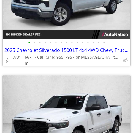
•
•
•
•
•
•
•
•
•
•
•
•
•
•
•
2025 Chevrolet Silverado 1500 LT 4x4 4WD Chevy Truck Crew cab AUTONATION
7/31
66k
Call (346) 955-7957 or MESSAGE/CHAT to confirm availability
mi