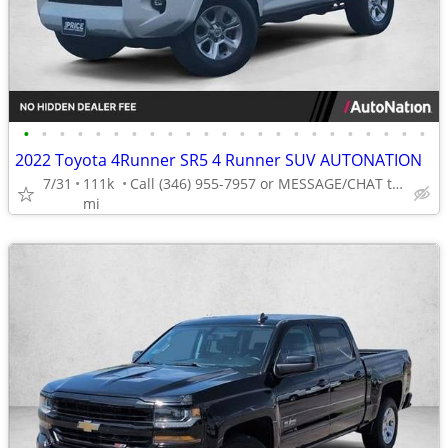
•
•
•
•
•
•
•
•
•
•
•
•
•
•
•
•
•
•
•
•
•
•
•
2022 Toyota 4Runner SR5 4 Runner SUV AUTONATION
7/31
111k
Call (346) 955-7957 or MESSAGE/CHAT to confirm availability
mi