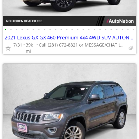
•
•
•
•
•
•
•
•
•
•
•
•
•
•
•
•
•
•
•
•
•
•
•
•
2021 Lexus GX GX 460 Premium 4x4 4WD SUV AUTONATION
7/31
39k
Call (281) 672-8821 or MESSAGE/CHAT to confirm availability
mi