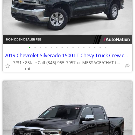
•
•
•
•
•
•
•
•
•
•
•
•
•
•
•
2019 Chevrolet Silverado 1500 LT Chevy Truck Crew cab AUTONATION
7/31
85k
Call (346) 955-7957 or MESSAGE/CHAT to confirm availability
mi