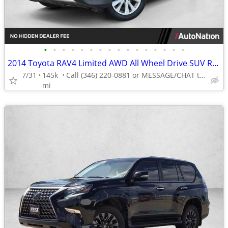
•
•
•
•
•
•
•
•
•
•
•
•
•
•
•
•
2014 Toyota RAV4 Limited AWD All Wheel Drive SUV RAV 4 AUTONATION
7/31
145k
Call (346) 220-0881 or MESSAGE/CHAT to confirm availability
mi