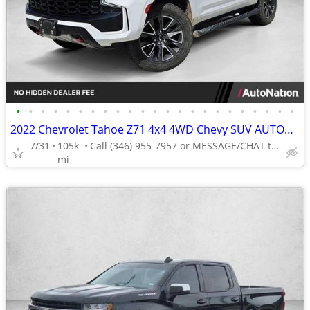
•
•
•
•
•
•
•
•
•
•
•
•
•
•
•
•
•
•
•
•
•
•
•
2022 Chevrolet Tahoe Z71 4x4 4WD Chevy SUV AUTONATION
7/31
105k
Call (346) 955-7957 or MESSAGE/CHAT to confirm availability
mi