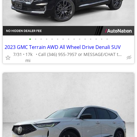
•
•
•
•
•
•
•
•
•
•
•
•
•
•
•
2023 GMC Terrain AWD All Wheel Drive Denali SUV
7/31
17k
Call (346) 955-7957 or MESSAGE/CHAT to confirm availability
mi