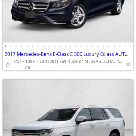
•
•
•
•
•
•
•
•
•
•
•
•
•
•
•
•
•
•
•
•
•
•
•
•
2017 Mercedes-Benz E-Class E 300 Luxury Eclass AUTONATION
7/31
109k
Call (281) 769-1529 or MESSAGE/CHAT to confirm availability
mi