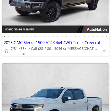
•
•
•
•
•
•
•
•
•
•
•
•
•
•
•
•
•
•
•
•
•
•
•
•
2023 GMC Sierra 1500 AT4X 4x4 4WD Truck Crew cab AUTONATION
7/31
38k
Call (281) 801-8046 or MESSAGE/CHAT to confirm availability
mi