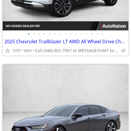
•
•
•
•
•
•
•
•
•
•
•
•
•
•
•
2025 Chevrolet Trailblazer LT AWD All Wheel Drive Chevy SUV AUTONATION
7/31
6mi
Call (346) 955-7957 or MESSAGE/CHAT to confirm availability