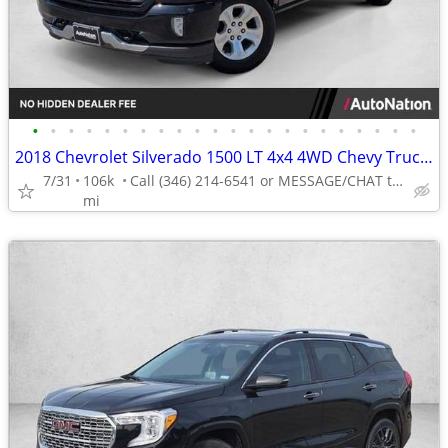
•
•
•
•
•
•
•
•
•
•
•
•
•
•
•
•
•
•
•
•
•
•
2018 Chevrolet Silverado 1500 LT 4x4 4WD Chevy Truck Crew cab AUTONATION
7/31
106k
Call (346) 214-6541 or MESSAGE/CHAT to confirm availability
mi