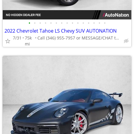
•
•
•
•
•
•
•
•
•
•
•
•
•
•
•
2022 Chevrolet Tahoe LS Chevy SUV AUTONATION
7/31
75k
Call (346) 955-7957 or MESSAGE/CHAT to confirm availability
mi