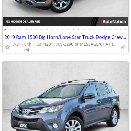
•
•
•
•
•
•
•
•
•
•
•
•
•
•
•
•
•
•
•
•
•
•
•
•
2019 Ram 1500 Big Horn/Lone Star Truck Dodge Crew cab AUTONATION
7/31
84k
Call (281) 769-3280 or MESSAGE/CHAT to confirm availability
mi