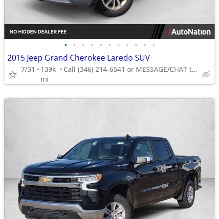
•
•
•
•
•
•
•
•
•
•
•
2015 Jeep Grand Cherokee Laredo SUV
7/31
139k
Call (346) 214-6541 or MESSAGE/CHAT to confirm availability
mi