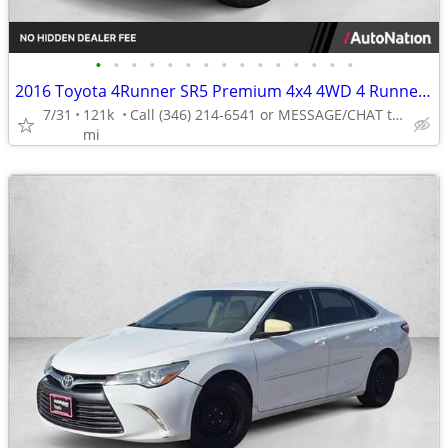
•
•
•
•
•
•
•
•
•
•
•
•
•
•
•
2016 Toyota 4Runner SR5 Premium 4x4 4WD 4 Runner SUV AUTONATION
7/31
121k
Call (346) 214-6541 or MESSAGE/CHAT to confirm availability
mi