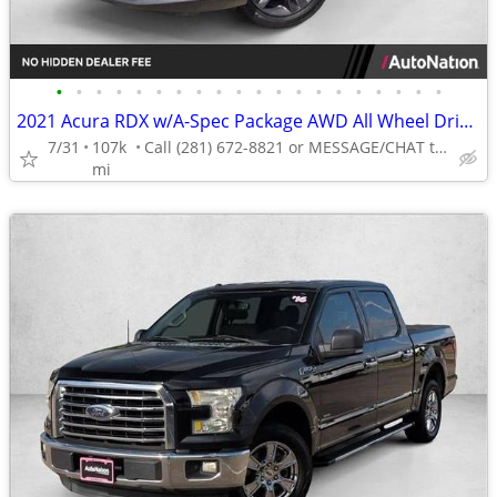
•
•
•
•
•
•
•
•
•
•
•
•
•
•
•
•
•
•
•
•
2021 Acura RDX w/A-Spec Package AWD All Wheel Drive SUV AUTONATION
7/31
107k
Call (281) 672-8821 or MESSAGE/CHAT to confirm availability
mi