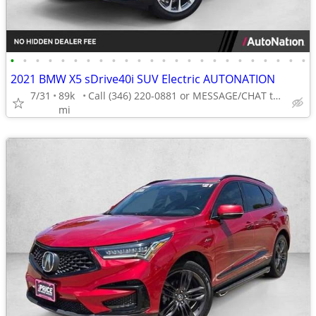
•
•
•
•
•
•
•
•
•
•
•
•
•
•
•
•
•
•
•
•
•
•
•
•
2021 BMW X5 sDrive40i SUV Electric AUTONATION
7/31
89k
Call (346) 220-0881 or MESSAGE/CHAT to confirm availability
mi