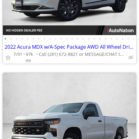
•
•
•
•
•
•
•
•
•
•
•
•
•
•
•
•
•
•
•
•
•
•
•
•
2022 Acura MDX w/A-Spec Package AWD All Wheel Drive SUV AUTONATION
7/31
97k
Call (281) 672-8821 or MESSAGE/CHAT to confirm availability
mi