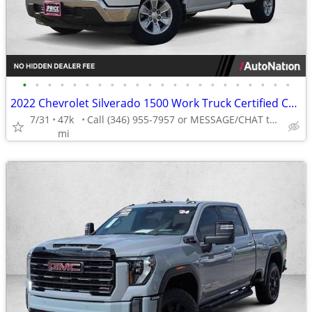
•
•
•
•
•
•
•
•
•
•
•
•
•
•
•
•
•
•
•
•
•
•
2022 Chevrolet Silverado 1500 Work Truck Certified Chevy AUTONATION
7/31
47k
Call (346) 955-7957 or MESSAGE/CHAT to confirm availability
mi