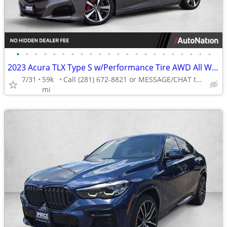
•
•
•
•
•
•
•
•
•
•
•
•
•
•
•
•
•
•
•
•
•
•
2023 Acura TLX Type S w/Performance Tire AWD All Wheel Drive AUTONATIO
7/31
59k
Call (281) 672-8821 or MESSAGE/CHAT to confirm availability
mi