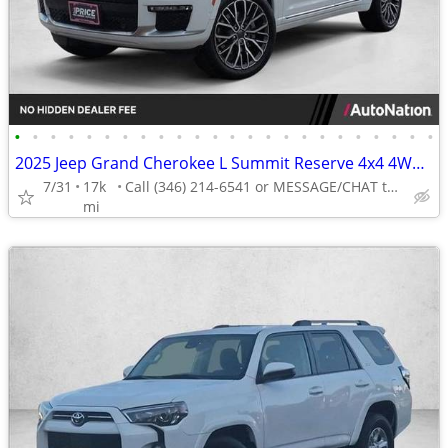
•
•
•
•
•
•
•
•
•
•
•
•
•
•
•
•
•
•
•
•
•
•
•
•
2025 Jeep Grand Cherokee L Summit Reserve 4x4 4WD Certified SUV AUTONA
7/31
17k
Call (346) 214-6541 or MESSAGE/CHAT to confirm availability
mi