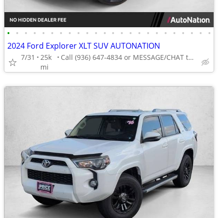
•
•
•
•
•
•
•
•
•
•
•
•
•
•
•
•
•
•
•
•
•
•
•
•
2024 Ford Explorer XLT SUV AUTONATION
7/31
25k
Call (936) 647-4834 or MESSAGE/CHAT to confirm availability
mi