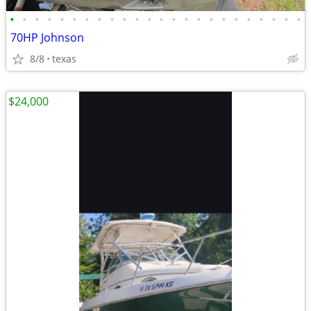
•
•
•
•
•
•
•
•
•
•
•
•
•
•
•
•
•
•
•
•
•
•
•
•
70HP Johnson
8/8
texas
$24,000