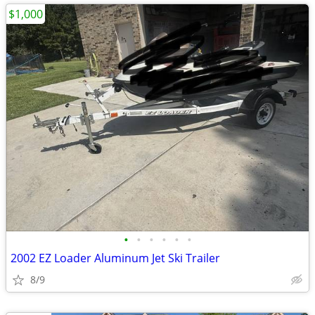
$1,000
•
•
•
•
•
•
2002 EZ Loader Aluminum Jet Ski Trailer
8/9