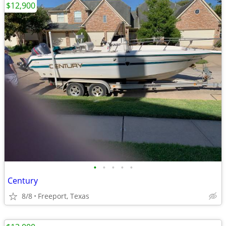
$12,900
•
•
•
•
•
Century
8/8
Freeport, Texas