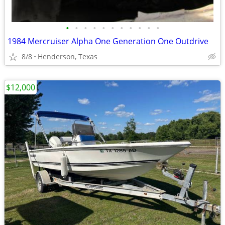
•
•
•
•
•
•
•
•
•
•
•
1984 Mercruiser Alpha One Generation One Outdrive
8/8
Henderson, Texas
$12,000