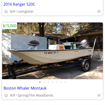
2016 Ranger 520C
8/9
Livingston
$15,000
•
•
•
•
•
•
•
Boston Whaler Montauk
8/9
Spring/The Woodlands