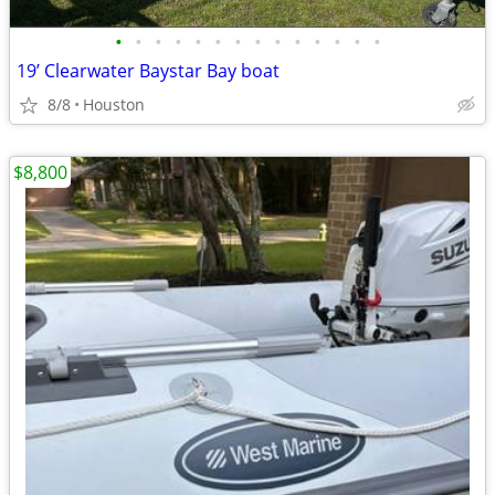
•
•
•
•
•
•
•
•
•
•
•
•
•
•
19’ Clearwater Baystar Bay boat
8/8
Houston
$8,800