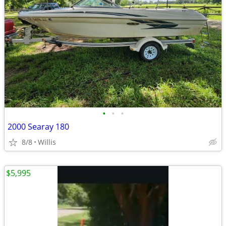
•
•
•
2000 Searay 180
8/8
Willis
$5,995