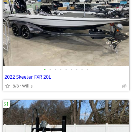
•
•
•
•
•
•
•
•
•
2022 Skeeter FXR 20L
8/8
Willis
$1