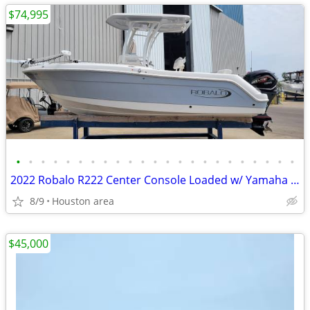
$74,995
•
•
•
•
•
•
•
•
•
•
•
•
•
•
•
•
•
•
•
•
•
•
•
2022 Robalo R222 Center Console Loaded w/ Yamaha F250hp SHO & Trailer
8/9
Houston area
$45,000