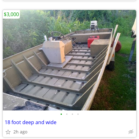
$3,000
•
•
•
•
18 foot deep and wide
2h ago