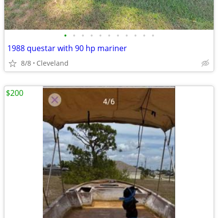
•
•
•
•
•
•
•
•
•
•
•
1988 questar with 90 hp mariner
8/8
Cleveland
$200