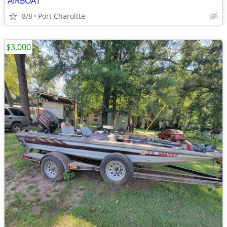
AIRBOAT
8/8
Port Charoltte
$3,000