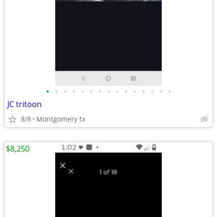
•
•
•
•
•
•
•
•
•
•
•
•
•
•
•
JC tritoon
8/8
Montgomery tx
$8,250