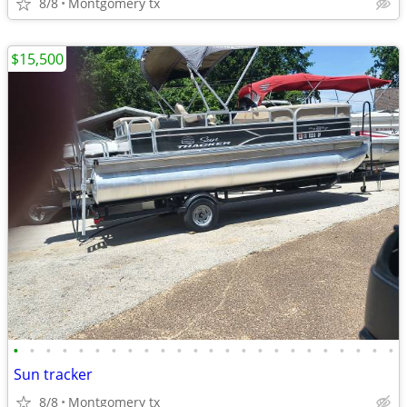
8/8
Montgomery tx
$15,500
•
•
•
•
•
•
•
•
•
•
•
•
•
•
•
•
•
•
•
•
•
•
•
•
Sun tracker
8/8
Montgomery tx