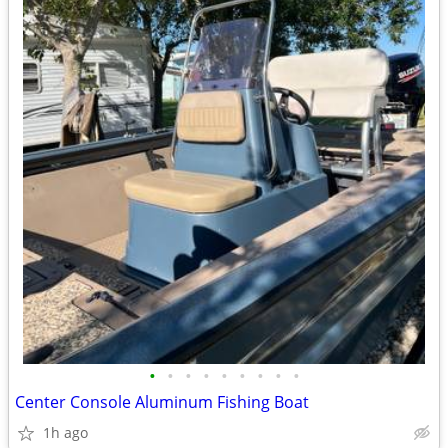
•
•
•
•
•
•
•
•
•
Center Console Aluminum Fishing Boat
1h ago