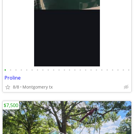
•
•
•
•
•
•
•
•
•
•
•
•
•
•
•
•
•
•
•
•
•
•
•
•
Proline
8/8
Montgomery tx
$7,500