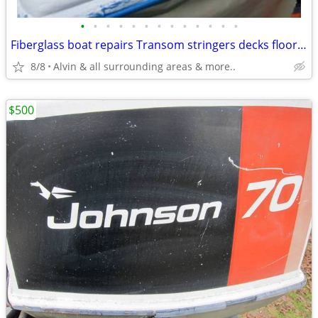
•
•
•
•
•
•
•
•
•
•
•
•
•
Fiberglass boat repairs Transom stringers decks floors etc..
8/8
Alvin & all surrounding areas & more..
$500