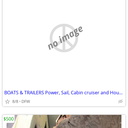
no image
BOATS & TRAILERS Power, Sail, Cabin cruiser and Houseboat.
8/8
DFW
$500