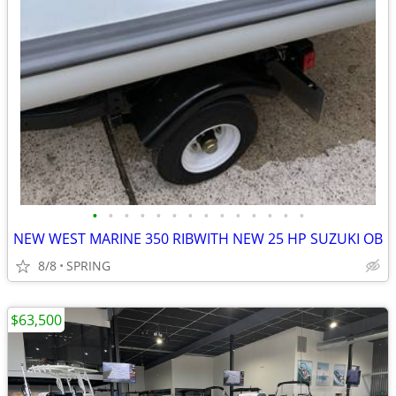
•
•
•
•
•
•
•
•
•
•
•
•
•
•
NEW WEST MARINE 350 RIBWITH NEW 25 HP SUZUKI OB
8/8
SPRING
$63,500