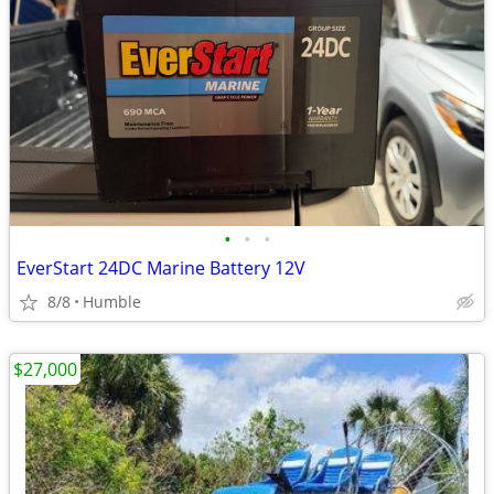
•
•
•
EverStart 24DC Marine Battery 12V
8/8
Humble
$27,000