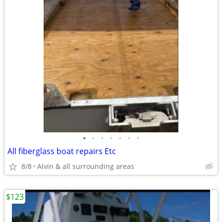
•
•
•
•
•
•
•
All fiberglass boat repairs Etc
8/8
Alvin & all surrounding areas
$123