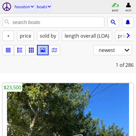
houston
boats
post
acct
+
price
sold by
length overall (LOA)
propuls
newest
1
of 286
$23,500