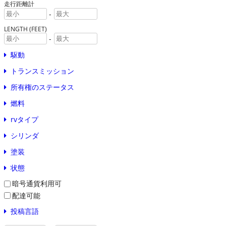
走行距離計
-
LENGTH (FEET)
-
駆動
トランスミッション
所有権のステータス
燃料
rvタイプ
シリンダ
塗装
状態
暗号通貨利用可
配達可能
投稿言語