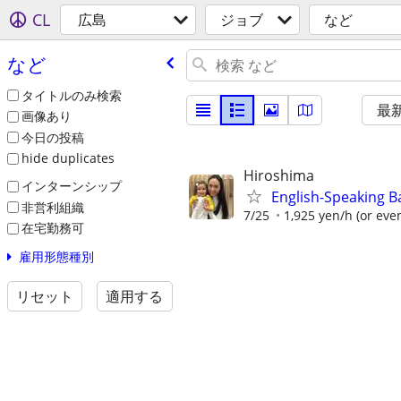
CL
広島
ジョブ
など
など
タイトルのみ検索
最
画像あり
今日の投稿
hide duplicates
Hiroshima
インターンシップ
English-Speaking B
非営利組織
7/25
1,925 yen/h (or even
在宅勤務可
雇用形態種別
リセット
適用する