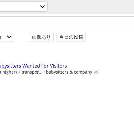
新
画像あり
今日の投稿
abysitters Wanted For Visitors
 higher) + transpor...
babysitters & company