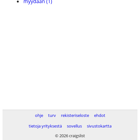
myydään (1)
ohje
turv
rekisteriseloste
ehdot
tietoja yrityksestä
sovellus
sivustokartta
© 2026 craigslist