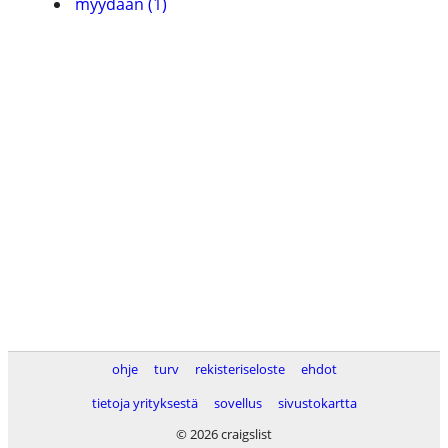
myydään (1)
ohje
turv
rekisteriseloste
ehdot
tietoja yrityksestä
sovellus
sivustokartta
© 2026 craigslist