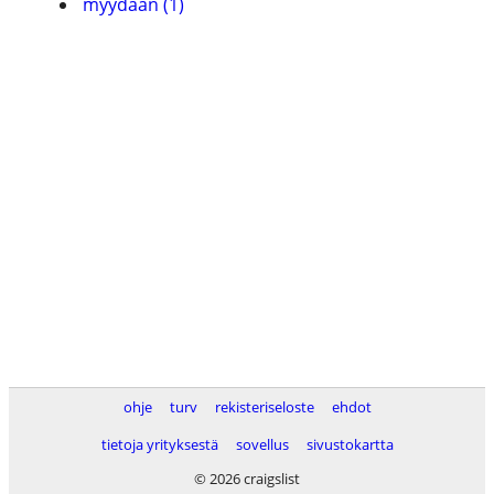
myydään (1)
ohje
turv
rekisteriseloste
ehdot
tietoja yrityksestä
sovellus
sivustokartta
© 2026 craigslist