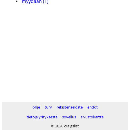
myydään (1)
ohje
turv
rekisteriseloste
ehdot
tietoja yrityksestä
sovellus
sivustokartta
© 2026 craigslist