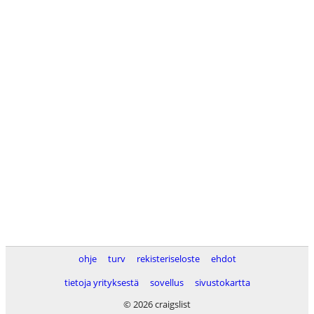
ohje
turv
rekisteriseloste
ehdot
tietoja yrityksestä
sovellus
sivustokartta
© 2026 craigslist