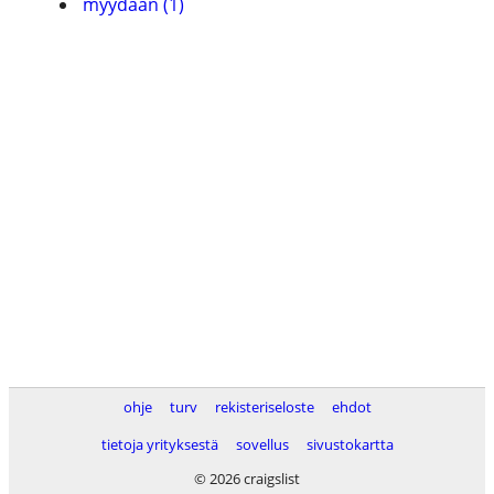
myydään (1)
ohje
turv
rekisteriseloste
ehdot
tietoja yrityksestä
sovellus
sivustokartta
© 2026 craigslist