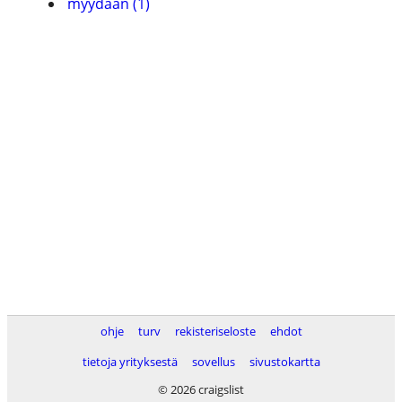
myydään (1)
ohje
turv
rekisteriseloste
ehdot
tietoja yrityksestä
sovellus
sivustokartta
© 2026 craigslist