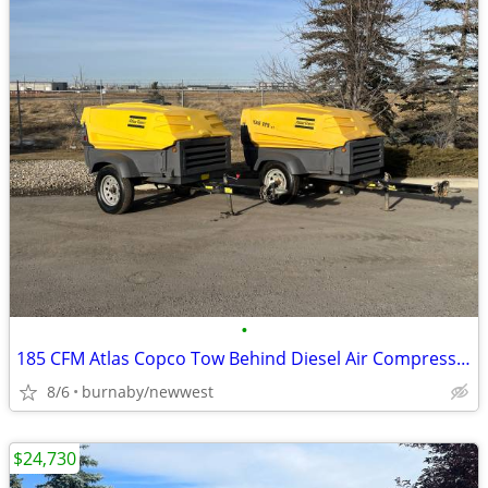
•
185 CFM Atlas Copco Tow Behind Diesel Air Compressor *Blow Out*
8/6
burnaby/newwest
$24,730