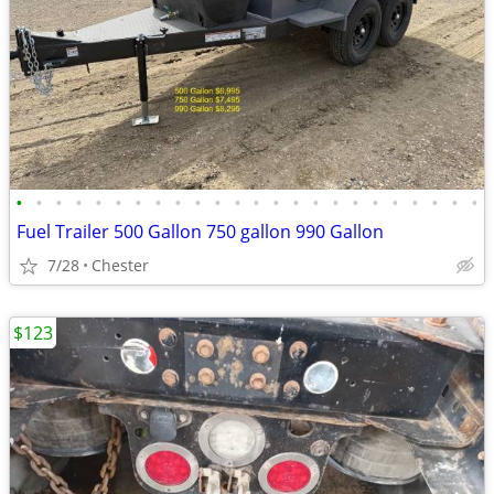
•
•
•
•
•
•
•
•
•
•
•
•
•
•
•
•
•
•
•
•
•
•
•
•
Fuel Trailer 500 Gallon 750 gallon 990 Gallon
7/28
Chester
$123