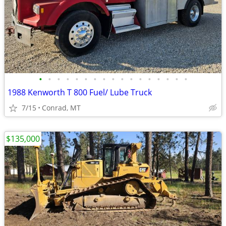
•
•
•
•
•
•
•
•
•
•
•
•
•
•
•
•
•
1988 Kenworth T 800 Fuel/ Lube Truck
7/15
Conrad, MT
$135,000