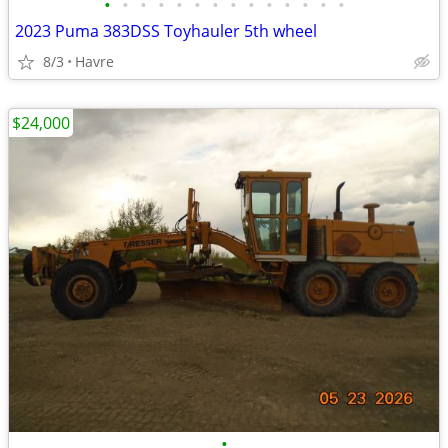
•
•
•
•
•
•
•
•
•
•
•
•
•
•
2023 Puma 383DSS Toyhauler 5th wheel
8/3
Havre
$24,000
•