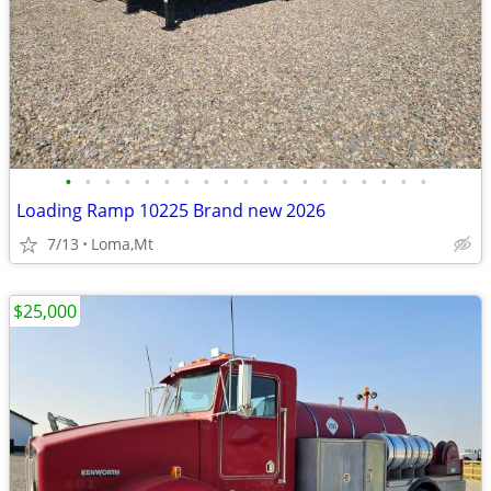
•
•
•
•
•
•
•
•
•
•
•
•
•
•
•
•
•
•
•
Loading Ramp 10225 Brand new 2026
7/13
Loma,Mt
$25,000