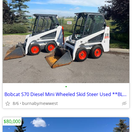
•
Bobcat S70 Diesel Mini Wheeled Skid Steer Used **BLOWOUT**
8/6
burnaby/newwest
$80,000