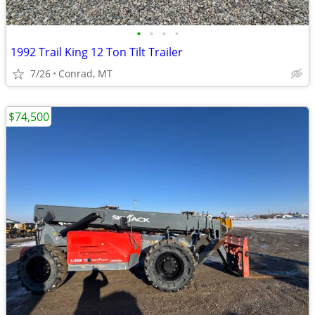
•
•
•
•
1992 Trail King 12 Ton Tilt Trailer
7/26
Conrad, MT
$74,500