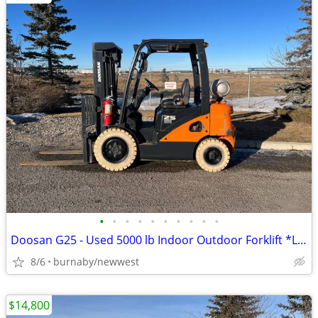
•
•
•
•
•
•
•
•
•
•
Doosan G25 - Used 5000 lb Indoor Outdoor Forklift *LOW HOUR*
8/6
burnaby/newwest
$14,800