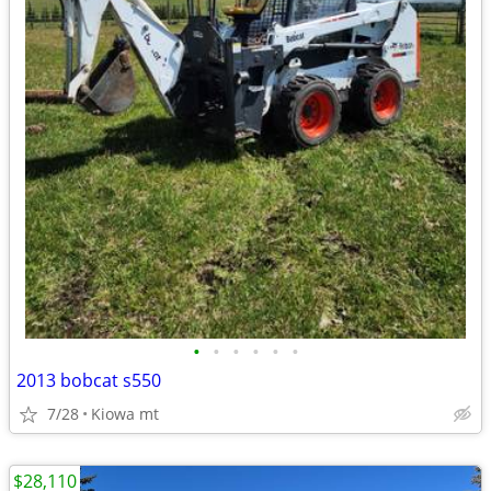
•
•
•
•
•
•
2013 bobcat s550
7/28
Kiowa mt
$28,110