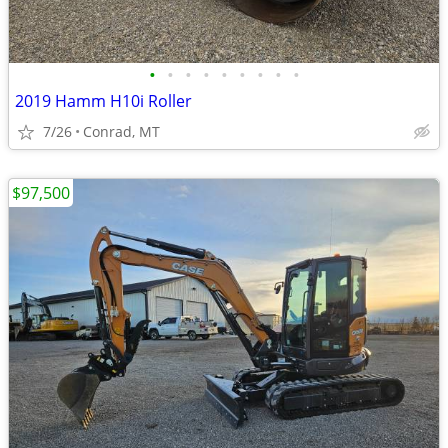
•
•
•
•
•
•
•
•
•
2019 Hamm H10i Roller
7/26
Conrad, MT
$97,500