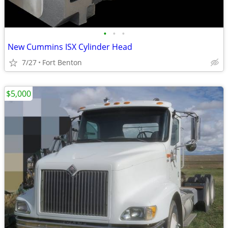
•
•
•
New Cummins ISX Cylinder Head
7/27
Fort Benton
$5,000