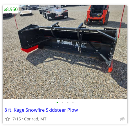
$8,950
•
•
•
•
8 ft. Kage Snowfire Skidsteer Plow
7/15
Conrad, MT