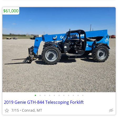
$61,000
•
•
•
•
•
•
•
•
•
•
•
2019 Genie GTH-844 Telescoping Forklift
7/15
Conrad, MT