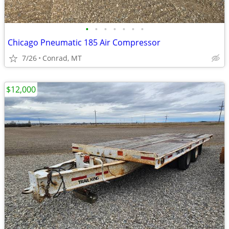
•
•
•
•
•
•
•
Chicago Pneumatic 185 Air Compressor
7/26
Conrad, MT
$12,000