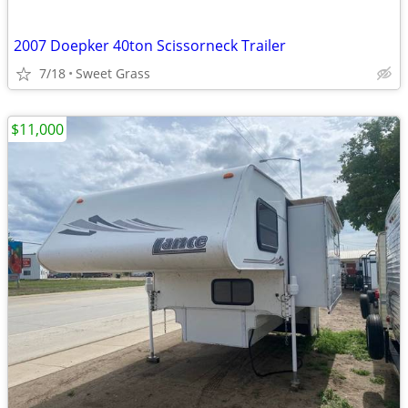
2007 Doepker 40ton Scissorneck Trailer
7/18
Sweet Grass
$11,000