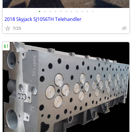
•
•
•
•
•
•
•
•
•
•
•
2018 Skyjack SJ1056TH Telehandler
7/25
$1