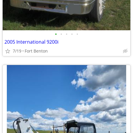
•
•
•
•
•
2005 International 9200i
7/19
Fort Benton