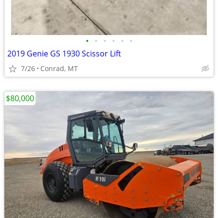
•
•
•
•
•
•
2019 Genie GS 1930 Scissor Lift
7/26
Conrad, MT
$80,000