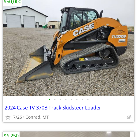
$50,000
•
•
•
•
•
•
•
•
2024 Case TV 370B Track Skidsteer Loader
7/26
Conrad, MT
$6,250