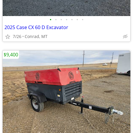
•
•
•
•
•
•
•
2025 Case CX 60 D Excavator
7/26
Conrad, MT
$9,400