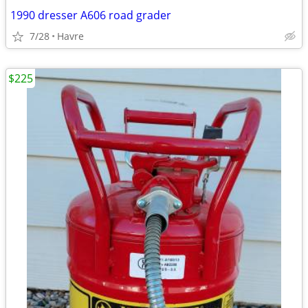
1990 dresser A606 road grader
7/28
Havre
$225