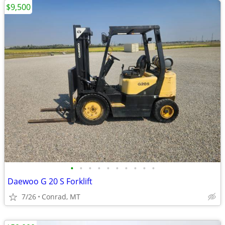
$9,500
•
•
•
•
•
•
•
•
•
•
Daewoo G 20 S Forklift
7/26
Conrad, MT