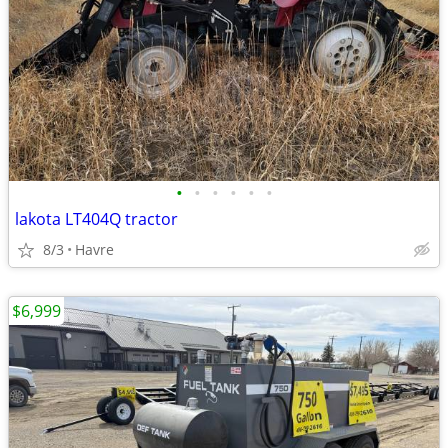
•
•
•
•
•
•
lakota LT404Q tractor
8/3
Havre
$6,999