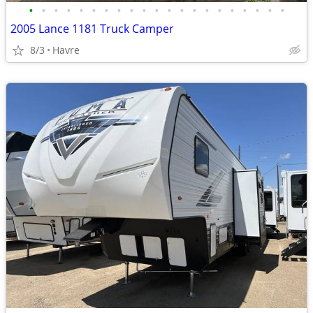
•
•
•
•
•
•
•
•
•
•
•
•
•
•
•
•
•
•
•
•
•
2005 Lance 1181 Truck Camper
8/3
Havre