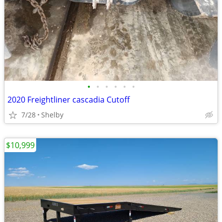
•
•
•
•
•
•
2020 Freightliner cascadia Cutoff
7/28
Shelby
$10,999