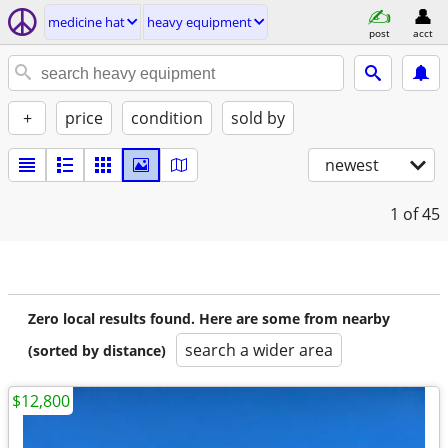
medicine hat
heavy equipment
post
acct
+
price
condition
sold by
newest
1
of 45
Zero local results found. Here are some from nearby
search a wider area
(sorted by distance)
$12,800