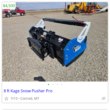
$4,500
•
•
•
•
8 ft Kage Snow Pusher Pro
7/15
Conrad, MT