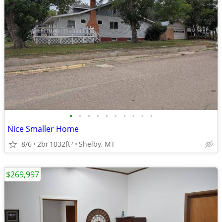
•
•
•
•
•
•
•
•
•
•
Nice Smaller Home
8/6
2br
1032ft
Shelby, MT
2
$269,997