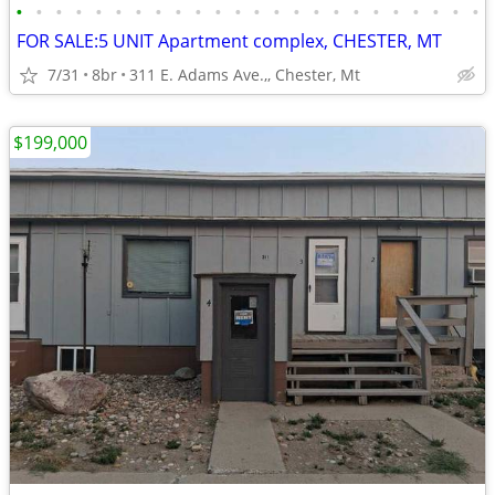
•
•
•
•
•
•
•
•
•
•
•
•
•
•
•
•
•
•
•
•
•
•
•
•
FOR SALE:5 UNIT Apartment complex, CHESTER, MT
7/31
8br
311 E. Adams Ave.,, Chester, Mt
$199,000