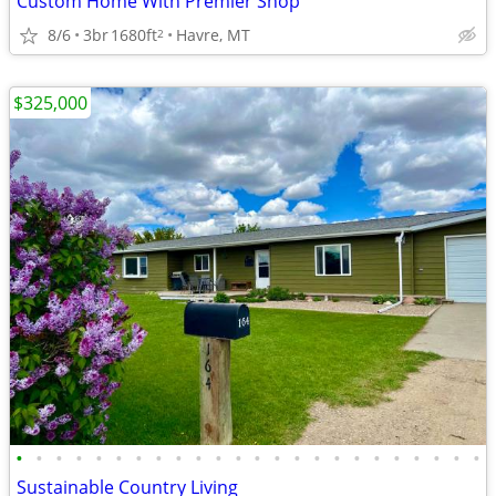
Custom Home With Premier Shop
8/6
3br
1680ft
Havre, MT
2
$325,000
•
•
•
•
•
•
•
•
•
•
•
•
•
•
•
•
•
•
•
•
•
•
•
•
Sustainable Country Living