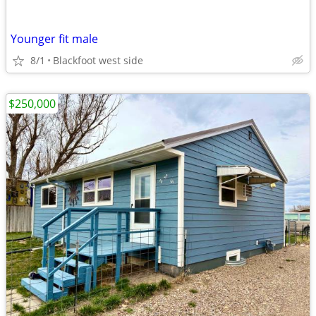
Younger fit male
8/1
Blackfoot west side
$250,000