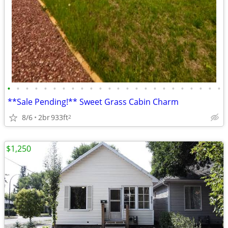
•
•
•
•
•
•
•
•
•
•
•
•
•
•
•
•
•
•
•
•
•
•
•
•
**Sale Pending!** Sweet Grass Cabin Charm
8/6
2br
933ft
2
$1,250