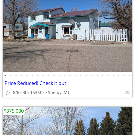
•
•
•
•
•
•
•
•
•
•
•
•
•
•
•
•
•
•
•
•
•
•
•
•
Price Reduced! Check it out!
8/6
3br
1536ft
Shelby, MT
2
$375,000