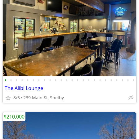
•
•
•
•
•
•
•
•
•
•
•
•
•
•
•
•
•
•
•
•
•
•
•
•
The Alibi Lounge
8/6
239 Main St, Shelby
$210,000