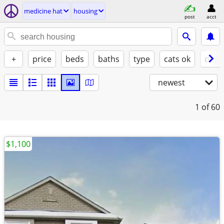
medicine hat
housing
post
acct
+
price
beds
baths
type
cats ok
dogs
newest
1
of 60
$1,100