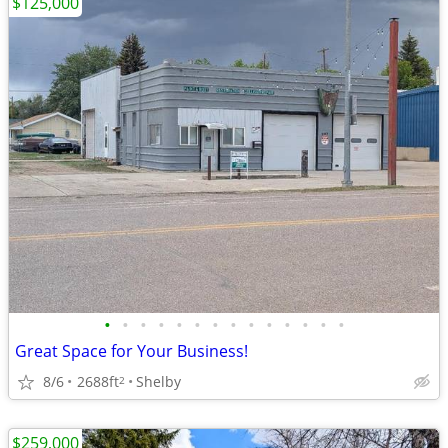
$125,000
•
•
•
•
•
•
•
•
•
•
•
•
•
•
Great Space for Your Business!
8/6
2688ft
Shelby
2
$259,000