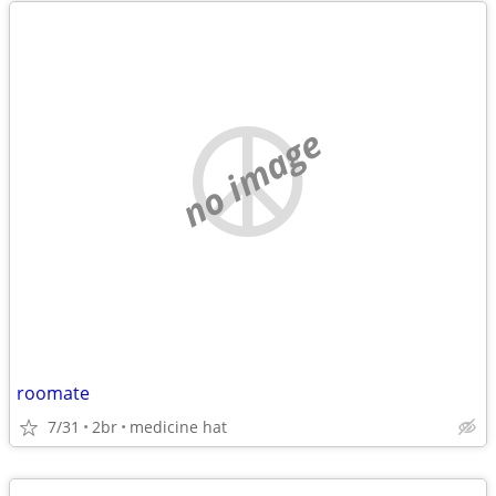
no image
roomate
7/31
2br
medicine hat