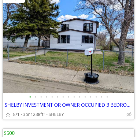
•
•
•
•
•
•
•
•
•
•
•
•
•
•
•
SHELBY INVESTMENT OR OWNER OCCUPIED 3 BEDROOM
8/1
3br
1288ft
SHELBY
2
$500