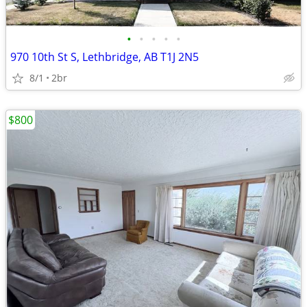
•
•
•
•
•
970 10th St S, Lethbridge, AB T1J 2N5
8/1
2br
$800