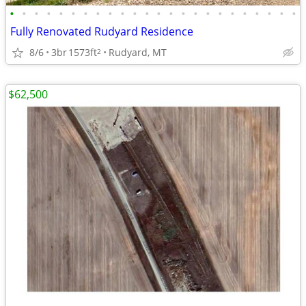
•
•
•
•
•
•
•
•
•
•
•
•
•
•
•
•
•
•
•
•
•
•
•
•
Fully Renovated Rudyard Residence
8/6
3br
1573ft
Rudyard, MT
2
$62,500