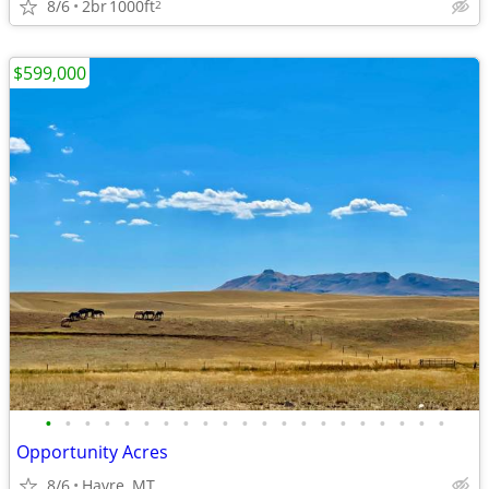
8/6
2br
1000ft
2
$599,000
•
•
•
•
•
•
•
•
•
•
•
•
•
•
•
•
•
•
•
•
•
Opportunity Acres
8/6
Havre, MT