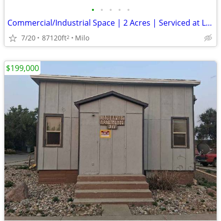
•
•
•
•
•
Commercial/Industrial Space | 2 Acres | Serviced at Lot Line – Milo, A
7/20
87120ft
Milo
2
$199,000