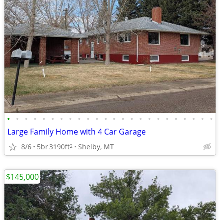
•
•
•
•
•
•
•
•
•
•
•
•
•
•
•
•
•
•
•
•
•
•
•
•
Large Family Home with 4 Car Garage
8/6
5br
3190ft
Shelby, MT
2
$145,000