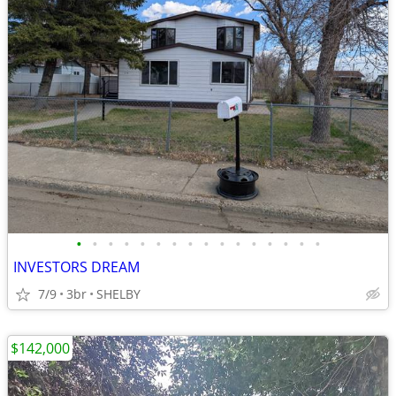
•
•
•
•
•
•
•
•
•
•
•
•
•
•
•
•
INVESTORS DREAM
7/9
3br
SHELBY
$142,000