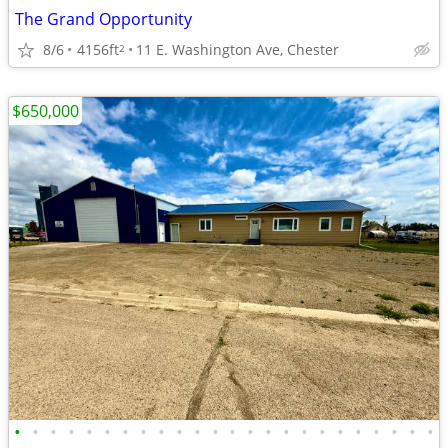
The Grand Opportunity
8/6
4156ft
11 E. Washington Ave, Chester
2
$650,000
•
•
•
•
•
•
•
•
•
•
•
•
•
•
•
•
•
•
•
•
•
•
•
•