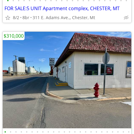
•
•
•
•
•
•
•
•
•
•
•
•
•
•
•
•
•
•
•
•
•
•
•
FOR SALE:5 UNIT Apartment complex, CHESTER, MT
8/2
8br
311 E. Adams Ave.,, Chester, Mt
$310,000
•
•
•
•
•
•
•
•
•
•
•
•
•
•
•
•
•
•
•
•
•
•
•
•