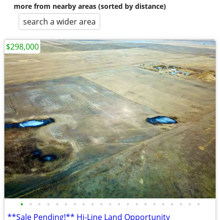
more from nearby areas (sorted by distance)
search a wider area
$298,000
•
•
•
•
•
•
•
•
•
•
•
•
•
•
•
•
•
•
•
•
•
**Sale Pending!** Hi-Line Land Opportunity