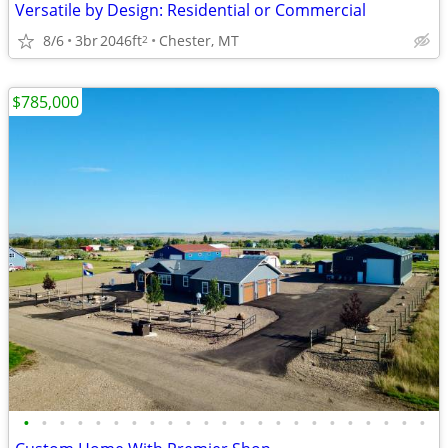
Versatile by Design: Residential or Commercial
8/6
3br
2046ft
Chester, MT
2
$785,000
•
•
•
•
•
•
•
•
•
•
•
•
•
•
•
•
•
•
•
•
•
•
•