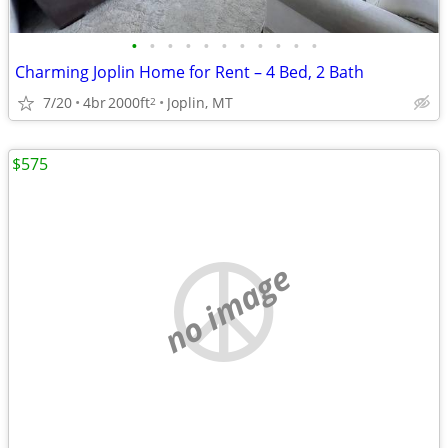
•
•
•
•
•
•
•
•
•
•
•
Charming Joplin Home for Rent – 4 Bed, 2 Bath
7/20
4br
2000ft
Joplin, MT
2
$575
no image