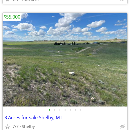
$55,000
•
•
•
•
•
•
•
3 Acres for sale Shelby, MT
7/7
Shelby