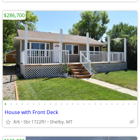
$286,700
•
•
•
•
•
•
•
•
•
•
•
•
•
•
•
•
•
•
•
•
•
•
•
•
House with Front Deck
8/6
5br
1722ft
Shelby, MT
2