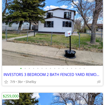
•
•
•
•
•
•
•
•
•
•
•
•
•
•
•
•
INVESTORS 3 BEDROOM 2 BATH FENCED YARD REMODELED
7/9
3br
Shelby
$259,000