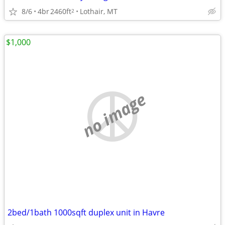
8/6
4br
2460ft
Lothair, MT
2
$1,000
no image
2bed/1bath 1000sqft duplex unit in Havre