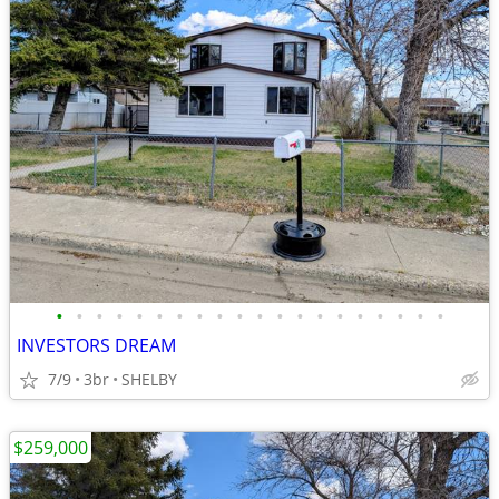
•
•
•
•
•
•
•
•
•
•
•
•
•
•
•
•
•
•
•
•
INVESTORS DREAM
7/9
3br
SHELBY
$259,000