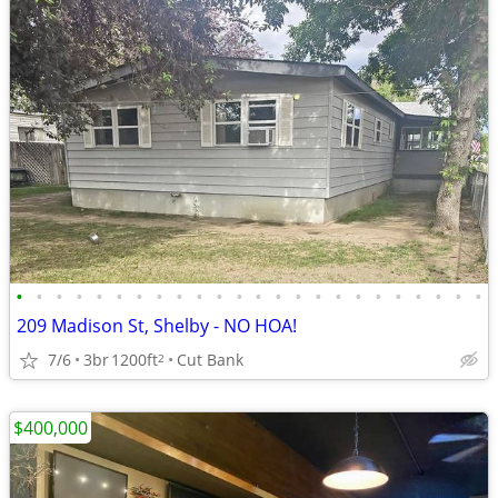
•
•
•
•
•
•
•
•
•
•
•
•
•
•
•
•
•
•
•
•
•
•
•
•
209 Madison St, Shelby - NO HOA!
7/6
3br
1200ft
Cut Bank
2
$400,000