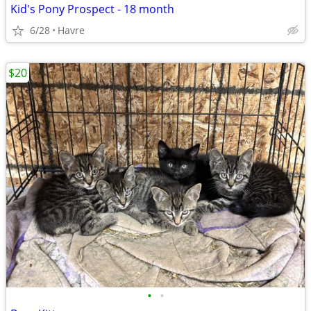
Kid's Pony Prospect - 18 month
6/28
Havre
$20
•
•