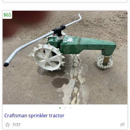
$65
•
•
•
Craftsman sprinkler tractor
7/31