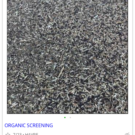
•
•
ORGANIC SCREENING
7/23
HAVRE