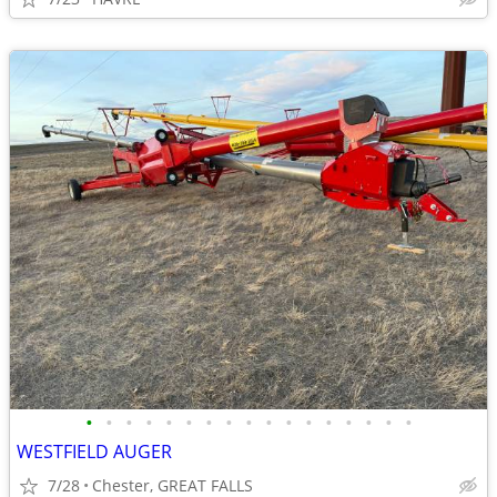
•
•
•
•
•
•
•
•
•
•
•
•
•
•
•
•
•
WESTFIELD AUGER
7/28
Chester, GREAT FALLS