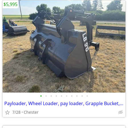
$5,995
•
•
•
•
•
•
•
•
•
•
Payloader, Wheel Loader, pay loader, Grapple Bucket, JRB 416
7/28
Chester