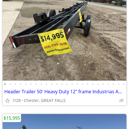
•
•
•
•
•
•
•
•
•
•
•
•
•
•
•
•
•
•
•
•
•
•
•
•
Header Trailer 50' Heavy Duty 12" frame Industrias America 125
7/28
Chester, GREAT FALLS
$15,995