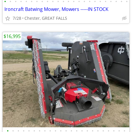
•
•
•
•
•
•
•
•
•
•
•
•
•
•
•
•
•
•
•
•
•
•
•
•
Ironcraft Batwing Mower, Mowers -----IN STOCK
7/28
Chester, GREAT FALLS
$16,995
•
•
•
•
•
•
•
•
•
•
•
•
•
•
•
•
•
•
•
•
•
•
•