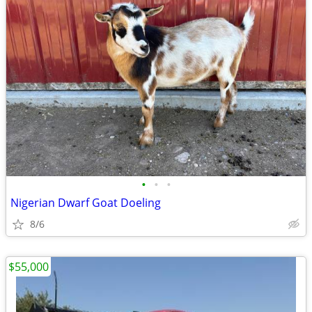
•
•
•
Nigerian Dwarf Goat Doeling
8/6
$55,000