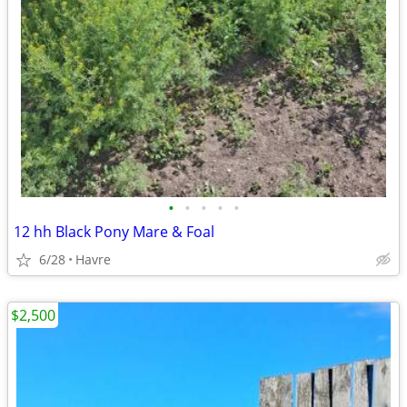
•
•
•
•
•
12 hh Black Pony Mare & Foal
6/28
Havre
$2,500