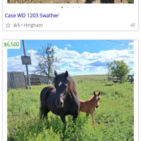
•
•
•
•
Case WD 1203 Swather
8/5
Hingham
$6,500