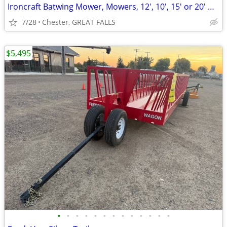
Ironcraft Batwing Mower, Mowers, 12', 10', 15' or 20' Made in USA
7/28
Chester, GREAT FALLS
$5,495
•
•
•
•
•
•
•
•
•
•
•
•
•