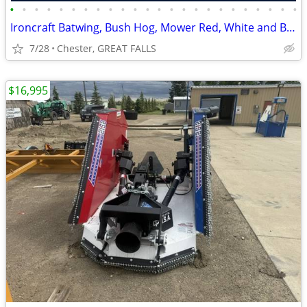
•
•
•
•
•
•
•
•
•
•
•
•
•
•
•
•
•
•
•
•
•
•
•
•
Ironcraft Batwing, Bush Hog, Mower Red, White and Blue
7/28
Chester, GREAT FALLS
$16,995