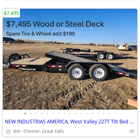
$7,495
•
•
•
•
•
•
•
•
•
•
•
•
•
•
•
•
•
NEW INDUSTRIAS AMERICA, West Valley 227T Tilt Bed Trailer 21' 6"
8/6
Chester, Great Falls