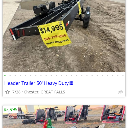
•
•
•
•
•
•
•
•
•
•
•
•
•
•
•
•
•
•
•
•
•
•
•
•
Header Trailer 50' Heavy Duty!!!!
7/28
Chester, GREAT FALLS
$3,995