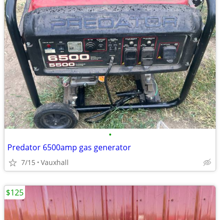
•
Predator 6500amp gas generator
7/15
Vauxhall
$125