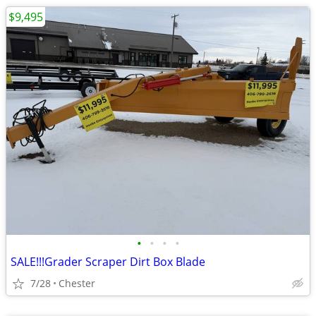
$9,495
•
•
•
•
SALE!!!Grader Scraper Dirt Box Blade
7/28
Chester