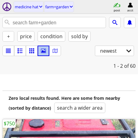
medicine hat
farm+garden
post
acct
+
price
condition
sold by
newest
1 - 2
of 60
Zero local results found. Here are some from nearby
search a wider area
(sorted by distance)
$750