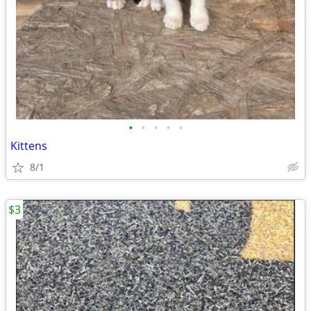
•
•
•
•
•
Kittens
8/1
$3