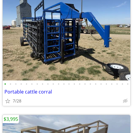
•
•
•
•
•
•
•
•
•
•
•
•
•
•
•
•
•
•
•
•
•
•
•
•
Portable cattle corral
7/28
$3,995