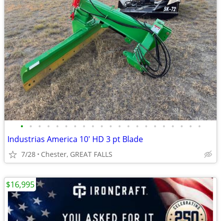
•
•
•
•
•
•
•
•
•
•
•
•
•
•
•
•
•
•
•
•
•
Industrias America 10' HD 3 pt Blade
7/28
Chester, GREAT FALLS
$16,995