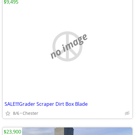
$9,495
no image
SALE!!!Grader Scraper Dirt Box Blade
8/6
Chester
$23,900