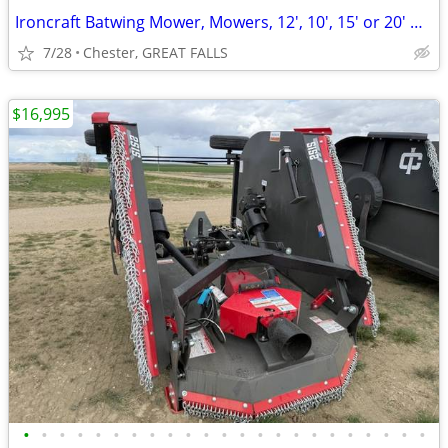
Ironcraft Batwing Mower, Mowers, 12', 10', 15' or 20' Made in USA
7/28
Chester, GREAT FALLS
$16,995
•
•
•
•
•
•
•
•
•
•
•
•
•
•
•
•
•
•
•
•
•
•
•