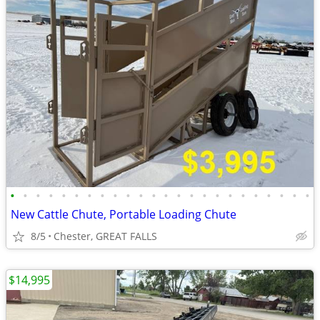
•
•
•
•
•
•
•
•
•
•
•
•
•
•
•
•
•
•
•
•
•
•
•
•
New Cattle Chute, Portable Loading Chute
8/5
Chester, GREAT FALLS
$14,995