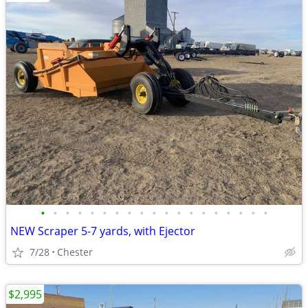
•
•
•
•
•
•
•
•
•
•
•
•
•
•
•
•
•
•
•
NEW Scraper 5-7 yards, with Ejector
7/28
Chester
$2,995