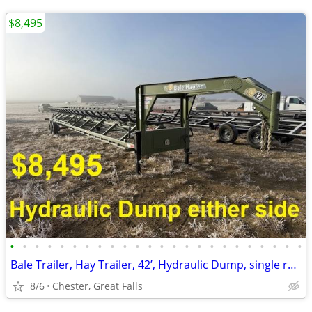
$8,495
•
•
•
•
•
•
•
•
•
•
•
•
•
•
•
•
•
•
•
•
•
•
•
•
Bale Trailer, Hay Trailer, 42’, Hydraulic Dump, single row
8/6
Chester, Great Falls