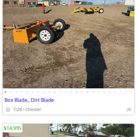
•
•
•
•
•
•
•
•
•
•
•
•
•
•
•
•
•
•
•
•
•
•
•
•
Box Blade,, Dirt Blade
7/28
Chester
$14,995