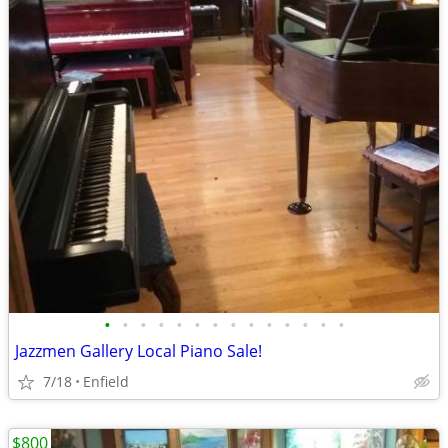
•
•
•
•
•
•
•
•
•
•
•
•
•
•
Jazzmen Gallery Local Piano Sale!
7/18
Enfield
$800