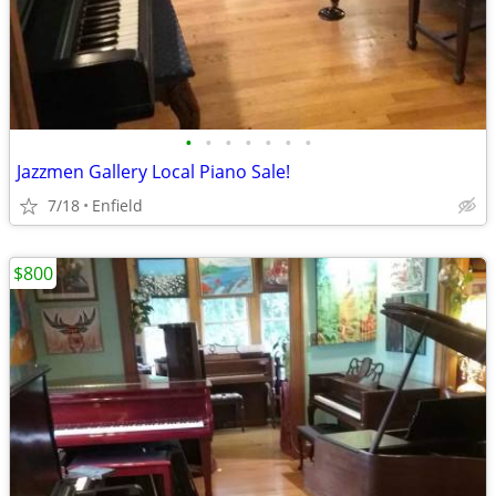
•
•
•
•
•
•
•
Jazzmen Gallery Local Piano Sale!
7/18
Enfield
$800