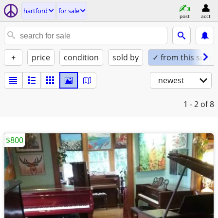
hartford
for sale
post
acct
+
price
condition
sold by
✓ from this seller
newest
1 - 2
of 8
$800