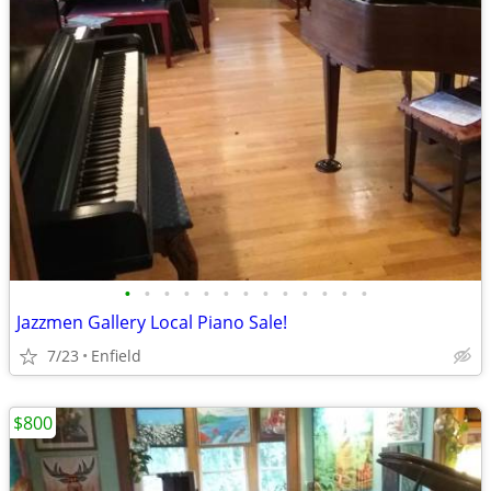
•
•
•
•
•
•
•
•
•
•
•
•
•
Jazzmen Gallery Local Piano Sale!
7/23
Enfield
$800