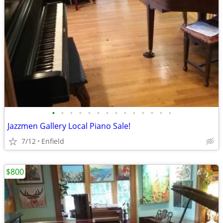
•
•
•
•
•
•
•
•
•
•
•
•
•
•
Jazzmen Gallery Local Piano Sale!
7/12
Enfield
$800