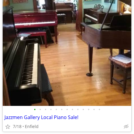
•
•
•
•
•
•
•
•
•
•
•
•
•
Jazzmen Gallery Local Piano Sale!
7/18
Enfield