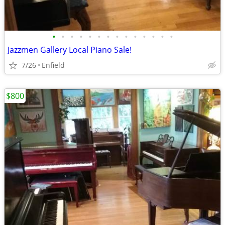
•
•
•
•
•
•
•
•
•
•
•
•
•
•
Jazzmen Gallery Local Piano Sale!
7/26
Enfield
$800