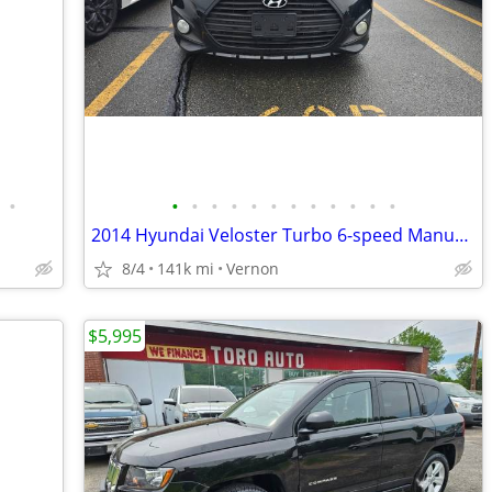
•
•
•
•
•
•
•
•
•
•
•
•
•
2014 Hyundai Veloster Turbo 6-speed Manual MECHANIC'S SPECIAL
8/4
141k mi
Vernon
$5,995