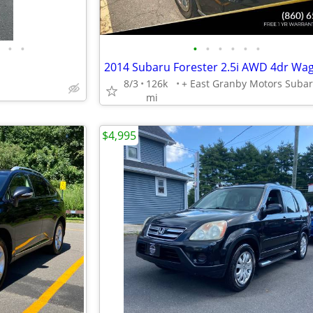
•
•
•
•
•
•
•
•
8/3
126k
mi
$4,995