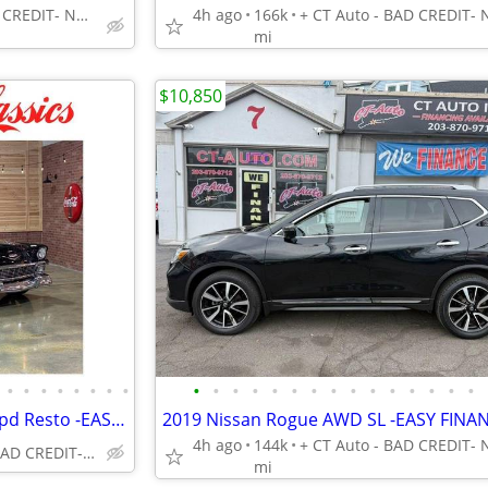
+ CT Auto - BAD CREDIT- NO CREDIT- NO PROBLEM!
4h ago
166k
mi
$10,850
•
•
•
•
•
•
•
•
•
•
•
•
•
•
•
•
•
•
•
•
•
•
•
1956 Chevrolet Chevy Bel Air 6 pd Resto -EASY FINANCING AVAILABLE
4h ago
144k
+ CT Auto - BAD CREDIT- NO CREDIT- NO PROBLEM!
mi