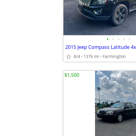
•
•
•
•
•
2015 Jeep Compass Latitude 4x
8/4
137k mi
Farmington
$1,500