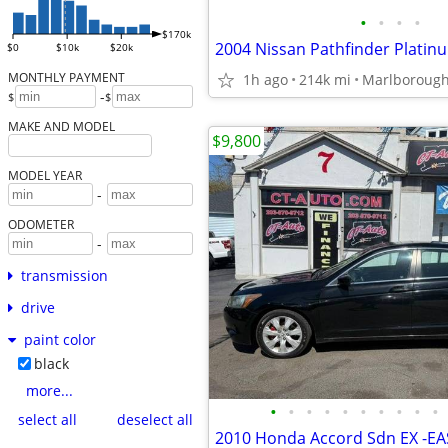
•
•
•
•
$170k
2004 Nissan Pathfinder Platin
$0
$10k
$20k
MONTHLY PAYMENT
1h ago
214k mi
Marlboroug
-
$
$
MAKE AND MODEL
$9,800
MODEL YEAR
-
ODOMETER
-
transmission
drive
paint color
black
more...
•
•
•
•
•
•
•
•
•
•
select all
deselect all