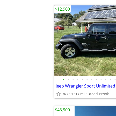
$12,900
•
•
•
•
•
•
•
•
•
•
•
•
Jeep Wrangler Sport Unlimited
8/7
131k mi
Broad Brook
$43,900