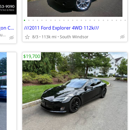
•
•
•
•
•
•
•
•
•
•
•
•
•
•
•
•
•
•
•
•
•
•
•
•
2014 Subaru Forester 2.5i AWD 4dr Wagon CVT - 1 YEAR WARRANTY!!!
///2011 Ford Explorer 4WD 112k///
+ East Granby Motors Subaru Specialists
8/3
113k mi
South Windsor
$19,700