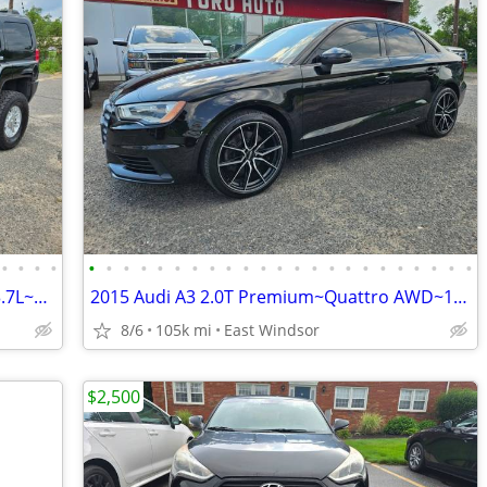
•
•
•
•
•
•
•
•
•
•
•
•
•
•
•
•
•
•
•
•
•
•
•
•
•
•
•
2008 HUMMER H3 4WD~Luxury~120K~3.7L~CLEAN~Finance HERE~~DEAL~~!!
2015 Audi A3 2.0T Premium~Quattro AWD~105K~Gas SAVER!~Finance HERE~DEA
8/6
105k mi
East Windsor
$2,500