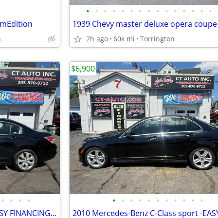
•
•
•
•
•
•
•
•
•
•
•
•
•
•
•
umEdition
1939 Chevy master deluxe opera coupe
h
2h ago
60k mi
Torrington
$6,900
•
•
•
•
•
•
•
•
•
•
•
•
•
•
•
2010 Honda Accord Sdn EX -EASY FINANCING AVAILABLE