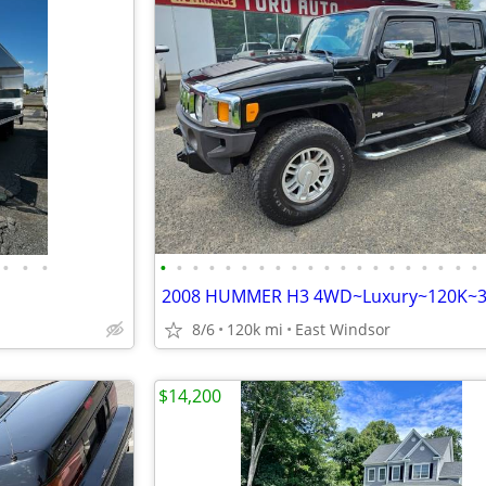
•
•
•
•
•
•
•
•
•
•
•
•
•
•
•
•
•
•
•
•
•
•
•
8/6
120k mi
East Windsor
$14,200