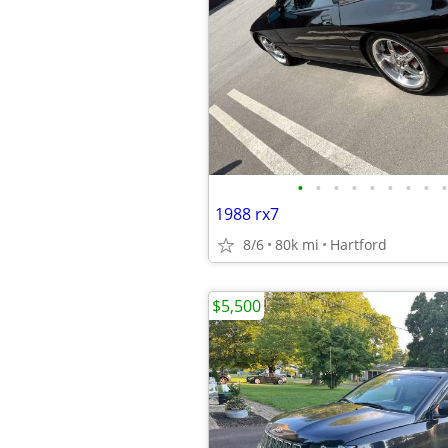
•
•
•
•
•
•
•
•
•
1988 rx7
8/6
80k mi
Hartford
$5,500