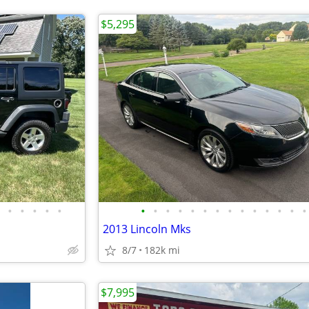
$5,295
•
•
•
•
•
•
•
•
•
•
•
•
•
•
•
•
•
•
•
2013 Lincoln Mks
8/7
182k mi
$7,995