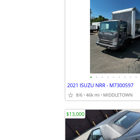
•
•
•
•
•
•
•
•
•
2021 ISUZU NRR - M7300597
8/6
46k mi
MIDDLETOWN
$13,000