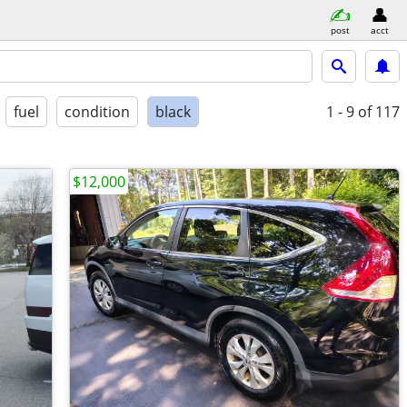
post
acct
fuel
condition
black
1 - 9
of 117
$12,000