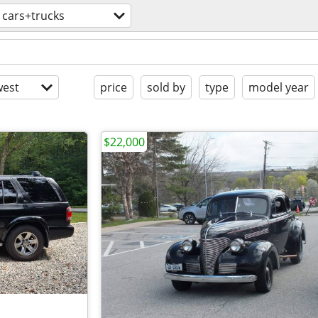
cars+trucks
est
price
sold by
type
model year
$22,000