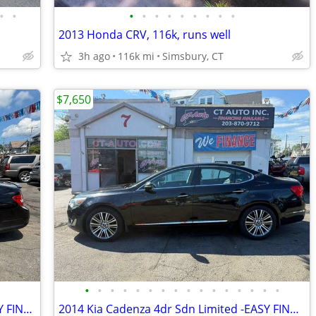
•
•
•
•
•
•
•
•
•
•
•
2013 Honda CRV, 116k, runs well
3h ago
116k mi
Simsbury, CT
$7,650
•
•
•
•
•
•
•
•
•
•
•
•
•
•
•
•
2010 Mercedes-Benz C-Class sport -EASY FINANCING AVAILABLE
2014 Kia Cadenza 4dr Sdn Limited -EASY FINANCING AVAILABLE