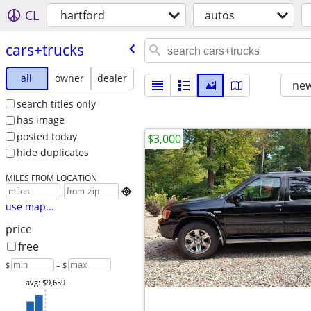
CL
hartford
autos
cars+trucks
all
owner
dealer
new
search titles only
has image
posted today
$3,000
hide duplicates
MILES FROM LOCATION

use map...
price
free
$
– $
avg: $9,659