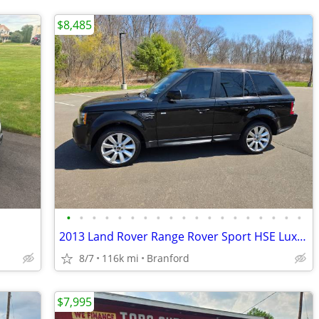
$8,485
•
•
•
•
•
•
•
•
•
•
•
•
•
•
•
•
•
•
•
2013 Land Rover Range Rover Sport HSE Luxury... With 116k Miles!!
8/7
116k mi
Branford
$7,995