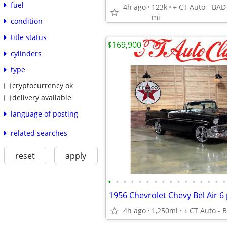
fuel
4h ago
123k
mi
condition
title status
$169,900
cylinders
type
cryptocurrency ok
delivery available
language of posting
related searches
reset
apply
•
•
•
•
•
•
•
•
•
•
•
•
•
•
•
•
4h ago
1,250mi