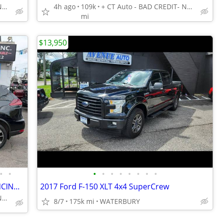
+ CT Auto - BAD CREDIT- NO CREDIT- NO PROBLEM!
4h ago
109k
+ CT Auto - BAD CREDIT- NO CREDIT- NO PROBLEM!
mi
$13,950
•
•
•
•
•
•
•
•
•
•
2019 Nissan Rogue AWD SL -EASY FINANCING AVAILABLE
2017 Ford F-150 XLT 4x4 SuperCrew
+ CT Auto - BAD CREDIT- NO CREDIT- NO PROBLEM!
8/7
175k mi
WATERBURY