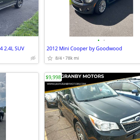
•
•
4 2.4L SUV
2012 Mini Cooper by Goodwood
8/4
78k mi
$9,998