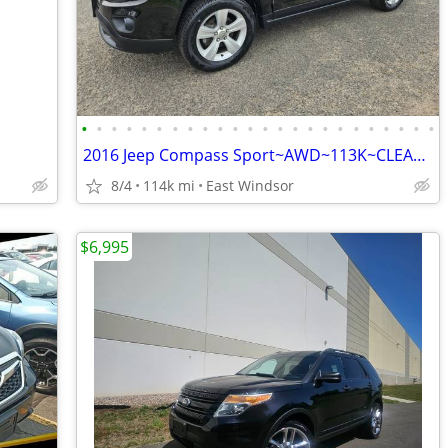
•
•
•
•
•
•
•
•
•
•
•
•
•
•
•
•
•
•
•
•
•
•
•
•
2016 Jeep Compass Sport~AWD~113K~CLEAN~Cheap+Reliable~Finance HERE~DEA
8/4
114k mi
East Windsor
$6,995