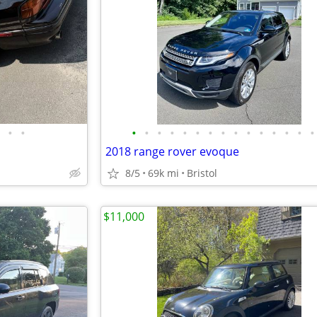
•
•
•
•
•
•
•
•
•
•
•
•
•
•
•
•
•
2018 range rover evoque
8/5
69k mi
Bristol
$11,000