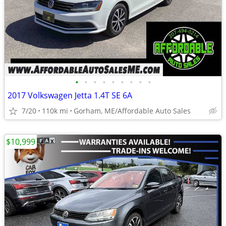
•
•
•
•
•
•
•
•
•
2017 Volkswagen Jetta 1.4T SE 6A
7/20
110k mi
Gorham, ME/Affordable Auto Sales
$10,999