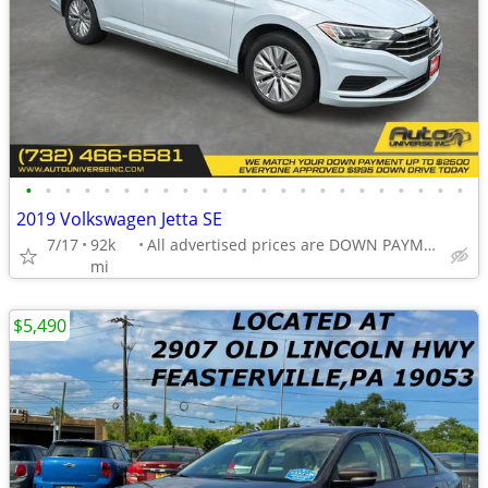
•
•
•
•
•
•
•
•
•
•
•
•
•
•
•
•
•
•
•
•
•
•
•
2019 Volkswagen Jetta SE
7/17
92k
All advertised prices are DOWN PAYMENTS
mi
$5,490