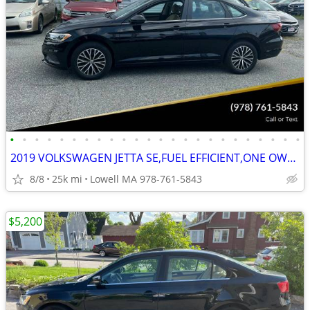
•
•
•
•
•
•
•
•
•
•
•
•
•
•
•
•
•
•
•
•
•
•
•
•
2019 VOLKSWAGEN JETTA SE,FUEL EFFICIENT,ONE OWNER,FULLY LOADED,BACKUP
8/8
25k mi
Lowell MA 978-761-5843
$5,200