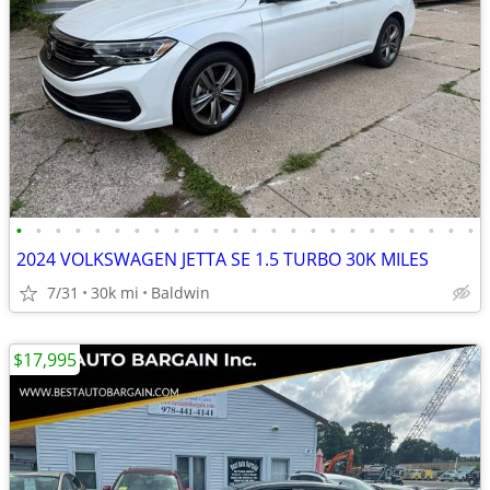
•
•
•
•
•
•
•
•
•
•
•
•
•
•
•
•
•
•
•
•
•
•
•
•
2024 VOLKSWAGEN JETTA SE 1.5 TURBO 30K MILES
7/31
30k mi
Baldwin
$17,995