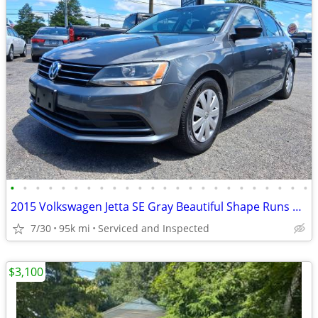
•
•
•
•
•
•
•
•
•
•
•
•
•
•
•
•
•
•
•
•
•
•
•
•
2015 Volkswagen Jetta SE Gray Beautiful Shape Runs Excellent
7/30
95k mi
Serviced and Inspected
$3,100