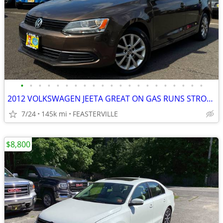
•
•
•
•
•
•
•
•
•
•
•
•
•
•
•
•
•
•
•
•
•
2012 VOLKSWAGEN JEETA GREAT ON GAS RUNS STRONG CASH ONLY
7/24
145k mi
FEASTERVILLE
$8,800