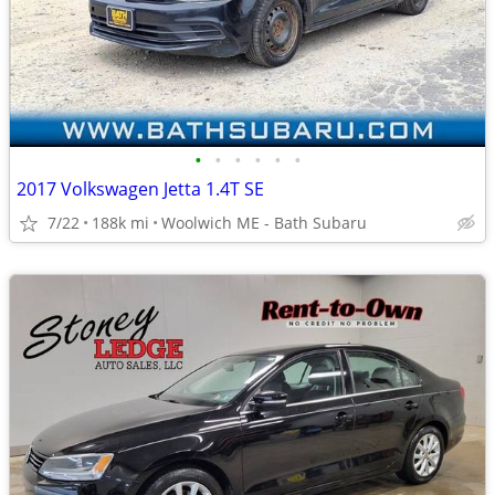
•
•
•
•
•
•
2017 Volkswagen Jetta 1.4T SE
7/22
188k mi
Woolwich ME - Bath Subaru