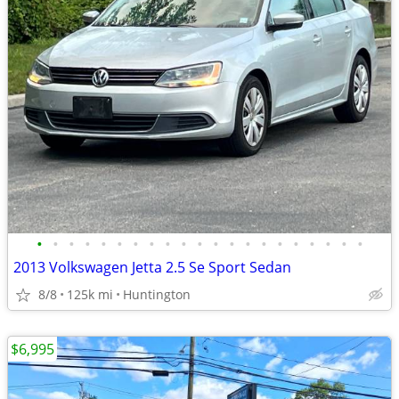
•
•
•
•
•
•
•
•
•
•
•
•
•
•
•
•
•
•
•
•
•
2013 Volkswagen Jetta 2.5 Se Sport Sedan
8/8
125k mi
Huntington
$6,995