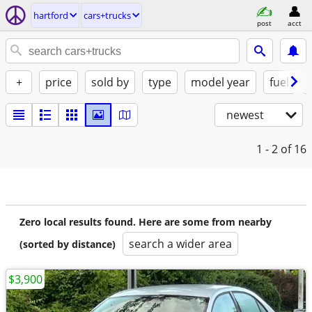
hartford
cars+trucks
post
acct
+
price
sold by
type
model year
fuel
newest
1 - 2
of 16
Zero local results found. Here are some from nearby
search a wider area
(sorted by distance)
$3,900