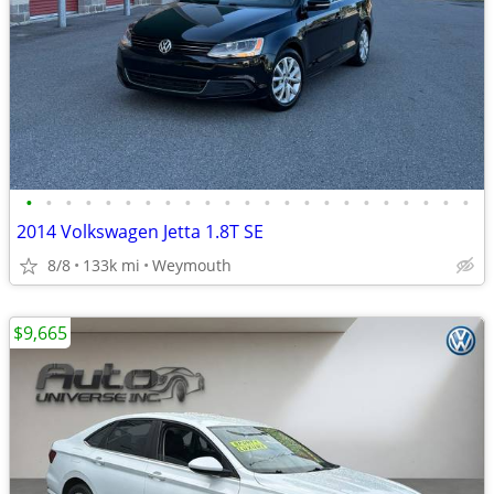
•
•
•
•
•
•
•
•
•
•
•
•
•
•
•
•
•
•
•
•
•
•
•
2014 Volkswagen Jetta 1.8T SE
8/8
133k mi
Weymouth
$9,665