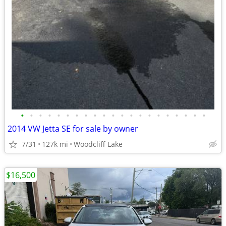
•
•
•
•
•
•
•
•
•
•
•
•
•
•
•
•
•
•
•
•
•
2014 VW Jetta SE for sale by owner
7/31
127k mi
Woodcliff Lake
$16,500