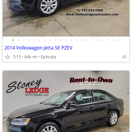
•
•
•
•
•
•
•
•
•
•
•
•
•
•
•
•
•
•
•
•
•
2014 Volkswagen Jetta SE PZEV
7/15
84k mi
Ephrata