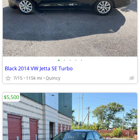
•
•
•
•
•
Black 2014 VW Jetta SE Turbo
7/15
115k mi
Quincy
$5,500