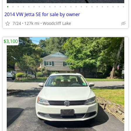
•
•
•
•
•
•
•
•
•
•
•
•
•
•
•
•
•
•
•
•
•
•
•
2014 VW Jetta SE for sale by owner
7/24
127k mi
Woodcliff Lake
$3,100