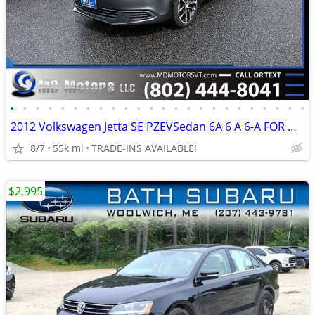
•
•
•
•
•
•
•
•
•
•
•
•
•
•
•
•
•
•
•
•
•
•
•
•
2012 Volkswagen Jetta SE PZEVSedan 6A 6 A 6-A FOR ONLY $10,999!
8/7
55k mi
TRADE-INS AVAILABLE!
$2,995