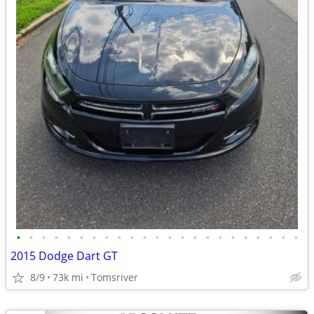
•
•
•
•
•
•
•
•
•
•
•
•
•
•
•
•
•
•
•
•
•
•
•
2015 Dodge Dart GT
8/9
73k mi
Tomsriver