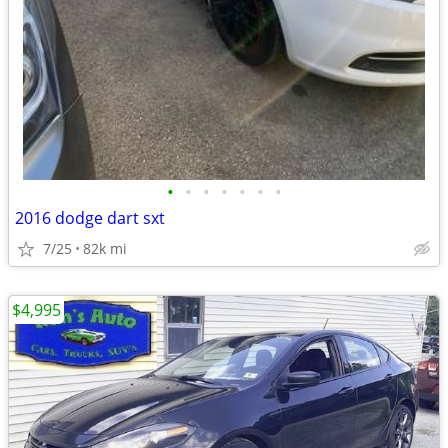
•
•
•
•
•
•
•
2016 dodge dart sxt
7/25
82k mi
$4,995