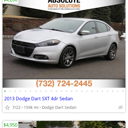
•
•
•
•
•
•
•
•
•
•
•
•
•
•
•
•
•
•
•
•
•
•
•
•
2013 Dodge Dart SXT 4dr Sedan
7/22
159k mi
Dodge Dart Sedan
$4,950