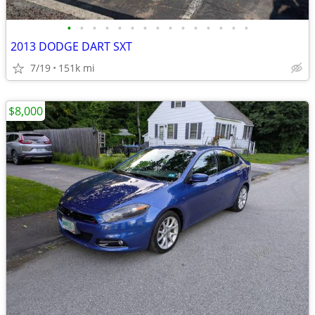
•
•
•
•
•
•
•
•
•
•
•
•
•
•
•
2013 DODGE DART SXT
7/19
151k mi
$8,000