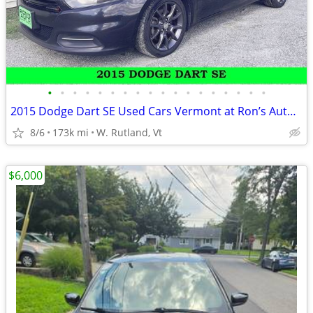
•
•
•
•
•
•
•
•
•
•
•
•
•
•
•
•
•
•
2015 Dodge Dart SE Used Cars Vermont at Ron’s Auto Vt
8/6
173k mi
W. Rutland, Vt
$6,000