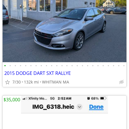
•
•
•
•
•
•
•
•
•
•
•
•
•
•
•
•
•
•
•
•
•
•
•
•
2015 DODGE DART SXT RALLYE
7/30
132k mi
WHITMAN MA
$35,000