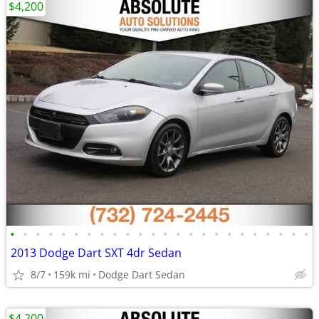
$4,200
•
•
•
•
•
•
•
•
•
•
•
•
•
•
•
•
•
•
•
•
•
•
•
•
2013 Dodge Dart SXT 4dr Sedan
8/7
159k mi
Dodge Dart Sedan
$4,200