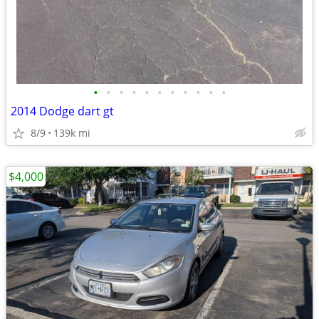
•
•
•
•
•
•
•
•
•
•
•
2014 Dodge dart gt
8/9
139k mi
$4,000