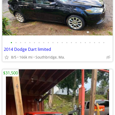
•
•
•
•
•
•
•
•
•
•
•
•
•
•
•
•
•
•
•
•
•
2014 Dodge Dart limited
8/5
166k mi
Southbridge, Ma.
$31,500