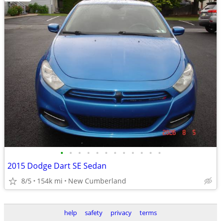
•
•
•
•
•
•
•
•
•
•
•
•
2015 Dodge Dart SE Sedan
8/5
154k mi
New Cumberland
help
safety
privacy
terms