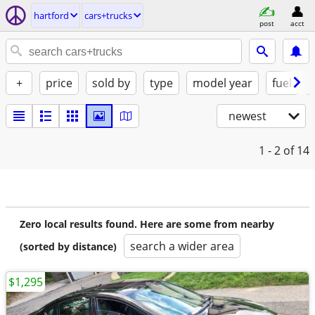
hartford
cars+trucks
post
acct
+
price
sold by
type
model year
fuel
newest
1 - 2
of 14
Zero local results found. Here are some from nearby
search a wider area
(sorted by distance)
$1,295