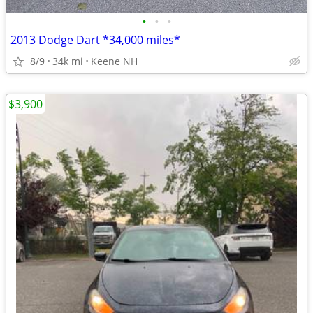
•
•
•
2013 Dodge Dart *34,000 miles*
8/9
34k mi
Keene NH
$3,900