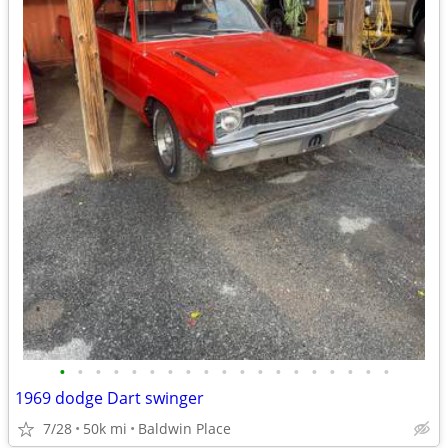
•
•
•
•
•
•
•
•
•
•
•
•
•
•
•
•
•
•
•
1969 dodge Dart swinger
7/28
50k mi
Baldwin Place