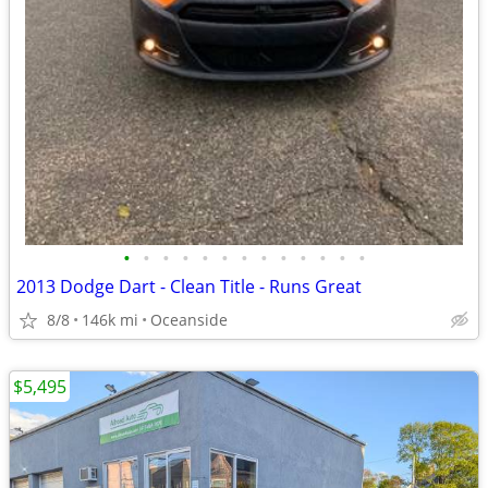
•
•
•
•
•
•
•
•
•
•
•
•
•
2013 Dodge Dart - Clean Title - Runs Great
8/8
146k mi
Oceanside
$5,495