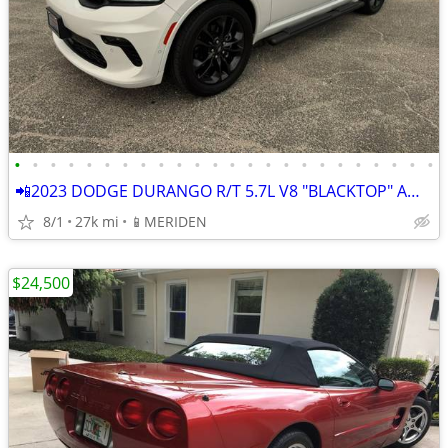
•
•
•
•
•
•
•
•
•
•
•
•
•
•
•
•
•
•
•
•
•
•
•
•
📲2023 DODGE DURANGO R/T 5.7L V8 "BLACKTOP" AWD SUV * ONLY 26k Mi *
8/1
27k mi
📱MERIDEN
$24,500