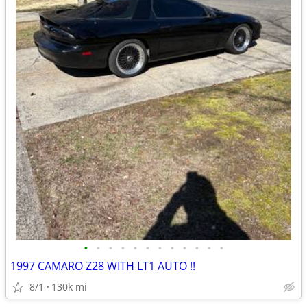
•
•
•
•
•
•
•
•
•
•
•
•
1997 CAMARO Z28 WITH LT1 AUTO !!
8/1
130k mi