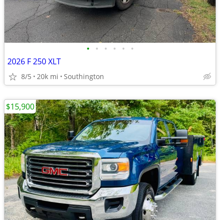
•
•
•
•
•
•
2026 F 250 XLT
8/5
20k mi
Southington
$15,900