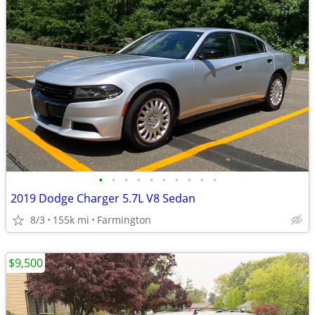
•
•
•
•
•
•
•
•
•
•
2019 Dodge Charger 5.7L V8 Sedan
8/3
155k mi
Farmington
$9,500