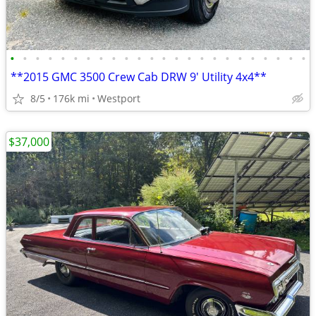
•
•
•
•
•
•
•
•
•
•
•
•
•
•
•
•
•
•
•
•
•
•
•
•
**2015 GMC 3500 Crew Cab DRW 9' Utility 4x4**
8/5
176k mi
Westport
$37,000