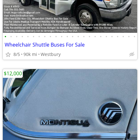
•
•
•
•
•
•
•
•
•
•
•
•
•
•
•
•
•
•
•
•
•
•
•
•
Wheelchair Shuttle Buses For Sale
8/5
90k mi
Westbury
$12,000