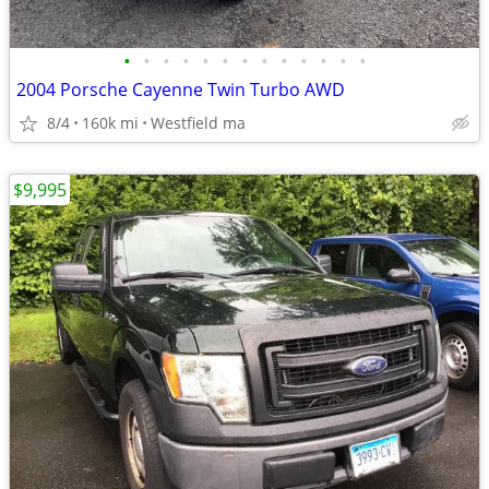
•
•
•
•
•
•
•
•
•
•
•
•
•
2004 Porsche Cayenne Twin Turbo AWD
8/4
160k mi
Westfield ma
$9,995