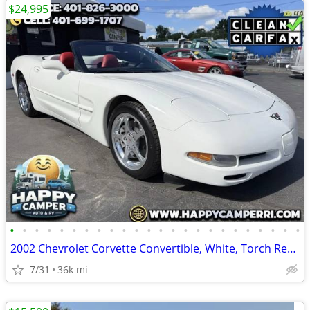
$24,995
•
•
•
•
•
•
•
•
•
•
•
•
•
•
•
•
•
•
•
•
•
•
•
•
2002 Chevrolet Corvette Convertible, White, Torch Red Leather Only 36K
7/31
36k mi