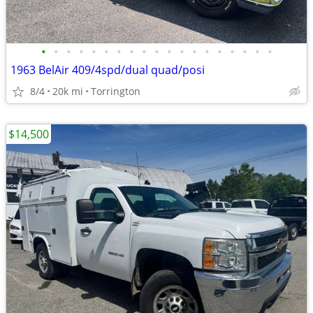
•
•
•
•
•
•
•
•
•
•
•
•
•
•
•
•
•
•
•
1963 BelAir 409/4spd/dual quad/posi
8/4
20k mi
Torrington
$14,500