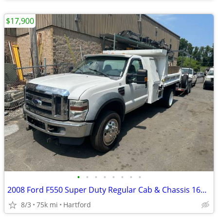
$17,900
•
•
•
•
•
•
•
•
2008 Ford F550 Super Duty Regular Cab & Chassis 165” W.B. 2D
8/3
75k mi
Hartford