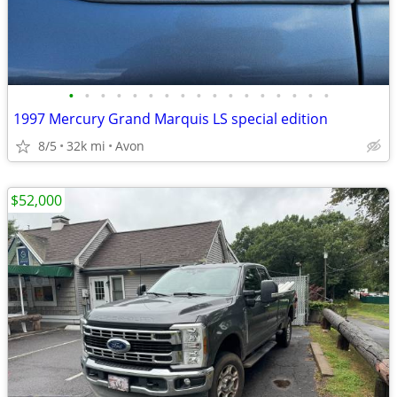
•
•
•
•
•
•
•
•
•
•
•
•
•
•
•
•
•
1997 Mercury Grand Marquis LS special edition
8/5
32k mi
Avon
$52,000