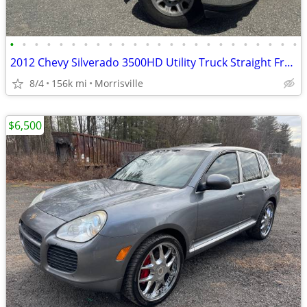
•
•
•
•
•
•
•
•
•
•
•
•
•
•
•
•
•
•
•
•
•
•
•
•
2012 Chevy Silverado 3500HD Utility Truck Straight From Florida
8/4
156k mi
Morrisville
$6,500