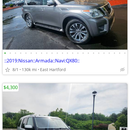
•
•
•
•
•
•
•
•
•
•
•
•
•
•
•
•
•
•
•
•
•
•
•
•
::2019:Nissan::Armada::Navi:QX80::
8/1
130k mi
East Hartford
$4,300