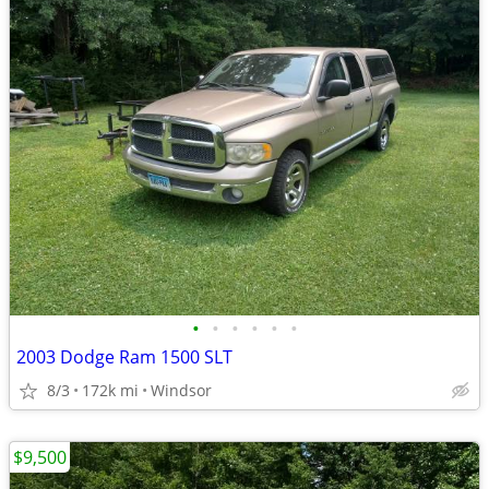
•
•
•
•
•
•
2003 Dodge Ram 1500 SLT
8/3
172k mi
Windsor
$9,500