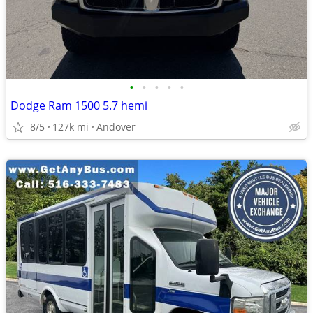
•
•
•
•
•
Dodge Ram 1500 5.7 hemi
8/5
127k mi
Andover