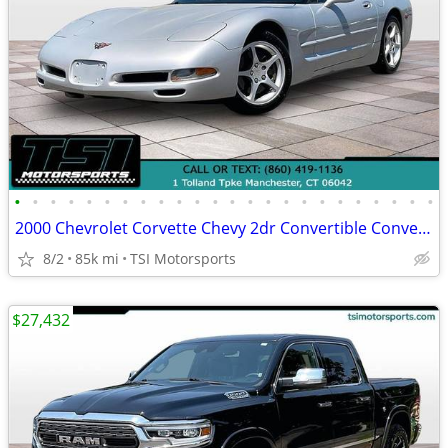
•
•
•
•
•
•
•
•
•
•
•
•
•
•
•
•
•
•
•
•
•
•
•
•
2000 Chevrolet Corvette Chevy 2dr Convertible Convertible
8/2
85k mi
TSI Motorsports
$27,432