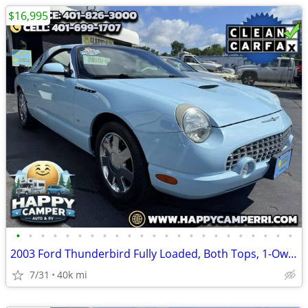
$16,995
•
•
•
•
•
•
•
•
•
•
•
•
•
•
•
•
•
•
•
•
•
•
•
2003 Ford Thunderbird Fully Loaded, Both Tops, 1-Owner, Only 40K!
7/31
40k mi