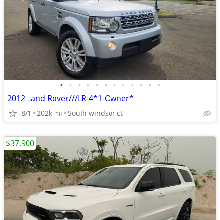
•
•
•
•
•
•
•
•
•
•
•
•
2012 Land Rover///LR-4*1-Owner*
8/1
202k mi
South windsor,ct
$37,900