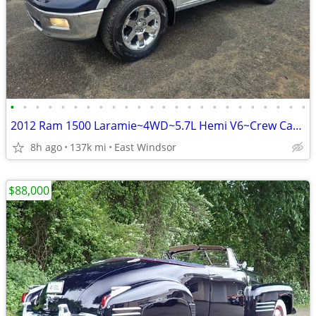
•
•
•
•
•
•
•
•
•
•
•
•
•
•
•
•
•
•
•
•
•
•
•
•
2012 Ram 1500 Laramie~4WD~5.7L Hemi V6~Crew Cab~Leather+Sunroof~Financ
8h ago
137k mi
East Windsor
$88,000