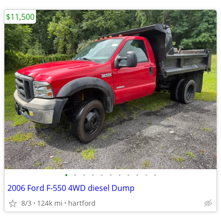
$11,500
•
•
•
•
•
•
•
•
•
•
•
2006 Ford F-550 4WD diesel Dump
8/3
124k mi
hartford