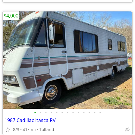
$4,000
•
•
•
•
•
•
•
•
•
•
•
•
•
1987 Cadillac Itasca RV
8/3
41k mi
Tolland