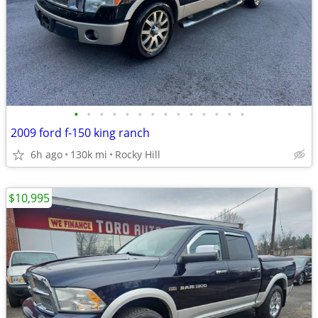
•
•
•
•
•
•
•
•
•
•
•
•
•
•
2009 ford f-150 king ranch
6h ago
130k mi
Rocky Hill
$10,995