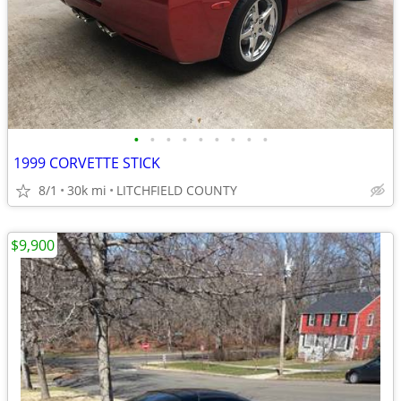
•
•
•
•
•
•
•
•
•
1999 CORVETTE STICK
8/1
30k mi
LITCHFIELD COUNTY
$9,900