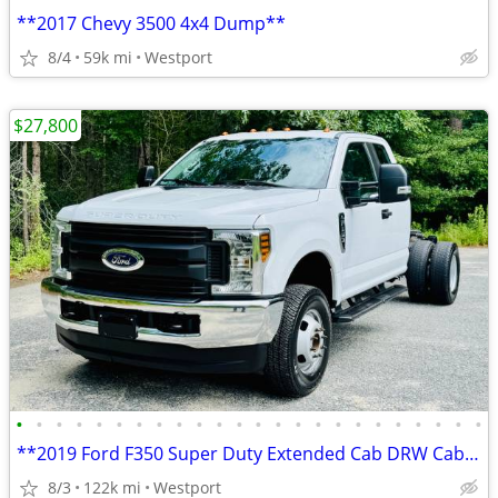
**2017 Chevy 3500 4x4 Dump**
8/4
59k mi
Westport
$27,800
•
•
•
•
•
•
•
•
•
•
•
•
•
•
•
•
•
•
•
•
•
•
•
•
**2019 Ford F350 Super Duty Extended Cab DRW Cab & Chassis**
8/3
122k mi
Westport