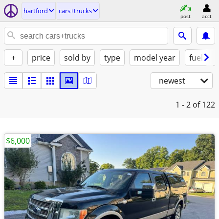
hartford
cars+trucks
post
acct
+
price
sold by
type
model year
fuel
newest
1 - 2
of 122
$6,000