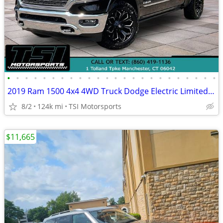
•
•
•
•
•
•
•
•
•
•
•
•
•
•
•
•
•
•
•
•
•
•
•
•
2019 Ram 1500 4x4 4WD Truck Dodge Electric Limited Crew Cab 57 Box Crew Cab
8/2
124k mi
TSI Motorsports
$11,665