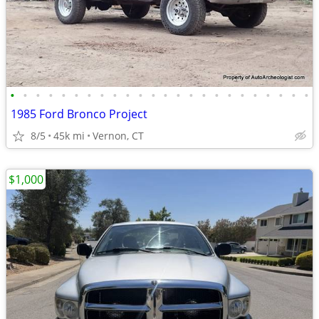
•
•
•
•
•
•
•
•
•
•
•
•
•
•
•
•
•
•
•
•
•
•
•
•
1985 Ford Bronco Project
8/5
45k mi
Vernon, CT
$1,000