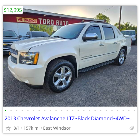
$12,995
•
•
•
•
•
•
•
•
•
•
•
•
•
•
•
•
•
•
•
•
•
•
•
•
2013 Chevrolet Avalanche LTZ~Black Diamond~4WD~Loaded~Finance HERE~~DE
8/1
157k mi
East Windsor