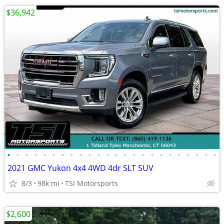
$36,942
•
•
•
•
•
•
•
•
•
•
•
•
•
•
•
•
•
•
•
•
•
•
•
•
2021 GMC Yukon 4x4 4WD 4dr SLT SUV
8/3
98k mi
TSI Motorsports
$2,600