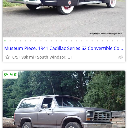
•
•
•
•
•
•
•
•
•
•
•
•
•
•
•
•
•
•
•
•
•
•
•
•
Museum Piece, 1941 Cadillac Series 62 Convertible Coupe
8/5
98k mi
South Windsor, CT
$5,500