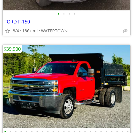
•
•
•
•
FORD F-150
8/4
186k mi
WATERTOWN
$39,900
•
•
•
•
•
•
•
•
•
•
•
•
•
•
•
•
•
•
•
•
•
•
•
•