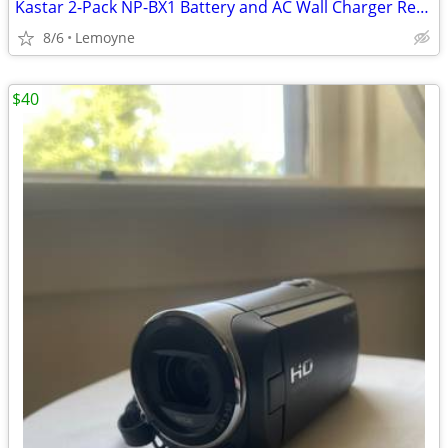
Kastar 2-Pack NP-BX1 Battery and AC Wall Charger Replacement for Sony ZV-1 Vlogg
8/6
Lemoyne
$40