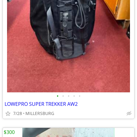
•
•
•
•
•
LOWEPRO SUPER TREKKER AW2
7/28
MILLERSBURG
$300