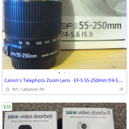
•
•
•
Canon's Telephoto Zoom Lens - EF-S 55-250mm f/4-5.6 IS II – New
8/5
Lebanon PA
$35