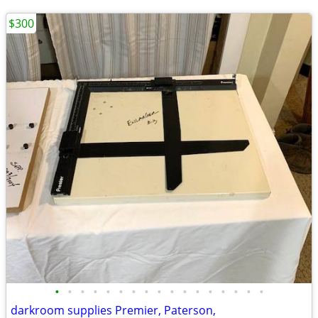
$300
•
•
•
•
•
•
•
•
•
•
•
•
•
•
•
•
•
darkroom supplies Premier, Paterson,