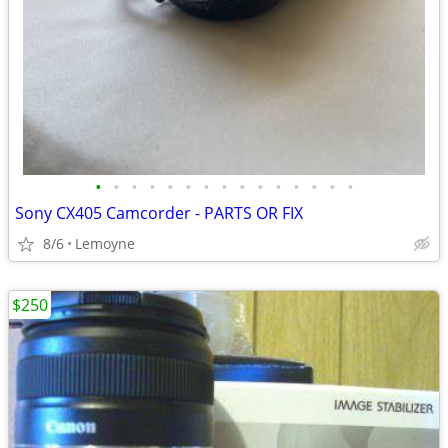
•
•
•
•
•
•
•
•
•
•
•
•
•
•
•
Sony CX405 Camcorder - PARTS OR FIX
8/6
Lemoyne
$250