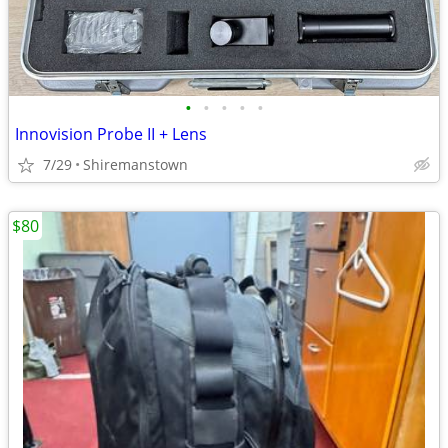
•
•
•
•
•
Innovision Probe II + Lens
7/29
Shiremanstown
$80