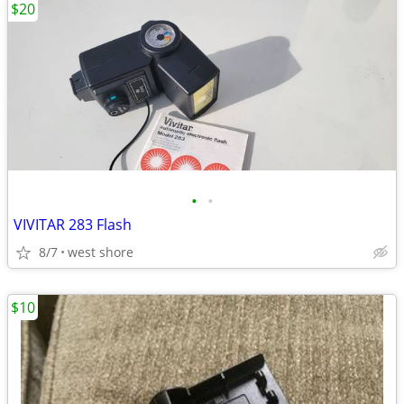
$20
•
•
VIVITAR 283 Flash
8/7
west shore
$10