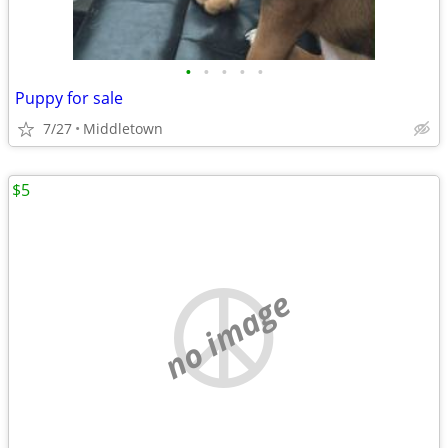
•
•
•
•
•
Puppy for sale
7/27
Middletown
$5
no image