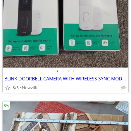
•
•
•
•
BLINK DOORBELL CAMERA WITH WIRELESS SYNC MODULE NEW IN BOX
8/5
Newville
$5