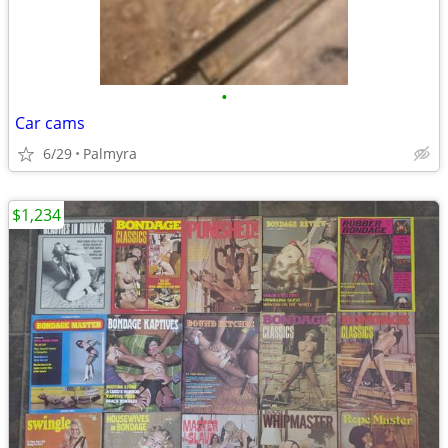
•
Car cams
6/29
Palmyra
$1,234