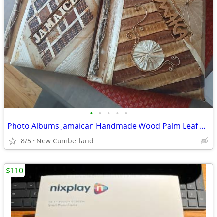
•
•
•
•
•
Photo Albums Jamaican Handmade Wood Palm Leaf Paper - Never Used - Qty
8/5
New Cumberland
$110