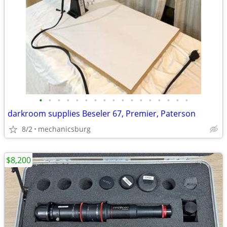
•
•
•
•
•
•
•
•
•
•
•
•
•
•
•
•
•
darkroom supplies Beseler 67, Premier, Paterson
8/2
mechanicsburg
$8,200