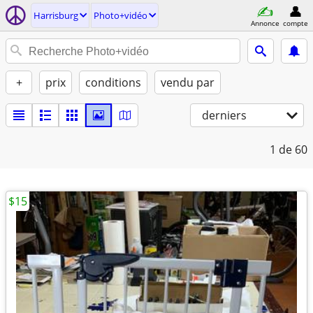
Harrisburg
Photo+vidéo
Annonce
compte
+
prix
conditions
vendu par
derniers
1
de 60
$15