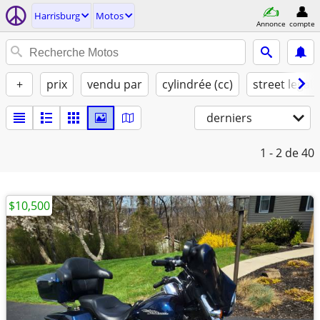
Harrisburg
Motos
Annonce
compte
+
prix
vendu par
cylindrée (cc)
street legal
derniers
1 - 2
de 40
$10,500