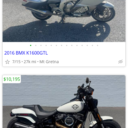
•
•
•
•
•
•
•
•
•
•
•
•
•
•
2016 BMX K1600GTL
7/15
27k mi
Mt Gretna
$10,195