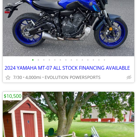
•
•
•
•
•
•
•
•
•
•
•
•
•
•
2024 YAMAHA MT-07 ALL STOCK FINANCING AVAILABLE
7/30
4,000mi
EVOLUTION POWERSPORTS
$10,500