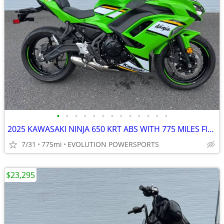
•
•
•
•
•
•
•
•
•
•
•
•
•
2025 KAWASAKI NINJA 650 KRT ABS WITH 775 MILES FINANCING AVAILABLE
7/31
775mi
EVOLUTION POWERSPORTS
$23,295