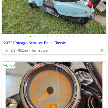
•
•
•
•
•
•
•
•
•
•
•
•
2022 Chicago Scooter Bella Classic
8/2
852mi
Harrisburg
$4,750