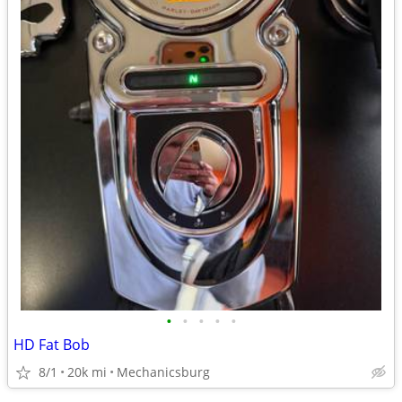
•
•
•
•
•
HD Fat Bob
8/1
20k mi
Mechanicsburg