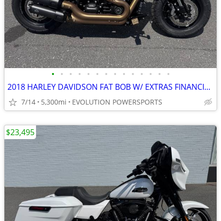
•
•
•
•
•
•
•
•
•
•
•
•
•
•
2018 HARLEY DAVIDSON FAT BOB W/ EXTRAS FINANCING AVAILABLE
7/14
5,300mi
EVOLUTION POWERSPORTS
$23,495