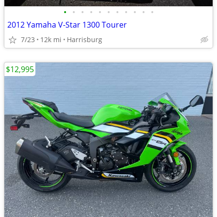
•
•
•
•
•
•
•
•
•
•
•
2012 Yamaha V-Star 1300 Tourer
7/23
12k mi
Harrisburg
$12,995