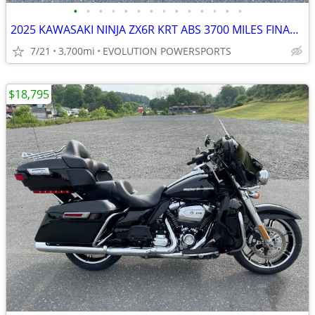
•
•
•
•
•
•
•
•
•
•
•
•
•
•
2025 KAWASAKI NINJA ZX6R KRT ABS 3700 MILES FINANCING AVAILABLE
7/21
3,700mi
EVOLUTION POWERSPORTS
$18,795