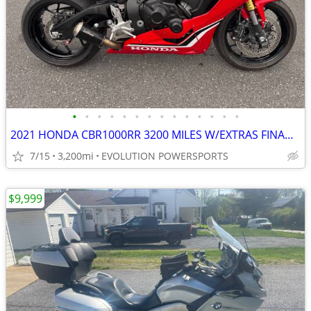
•
•
•
•
•
•
•
•
•
•
•
•
•
•
2021 HONDA CBR1000RR 3200 MILES W/EXTRAS FINANCING AVAILABLE
7/15
3,200mi
EVOLUTION POWERSPORTS
$9,999