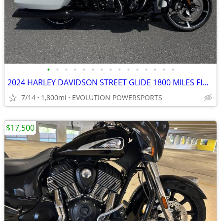
•
•
•
•
•
•
•
•
•
•
•
•
•
•
•
2024 HARLEY DAVIDSON STREET GLIDE 1800 MILES FINANCING AVAILABLE
7/14
1,800mi
EVOLUTION POWERSPORTS
$17,500