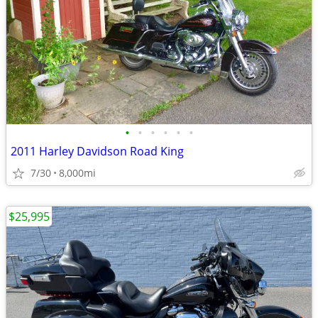
•
•
•
•
•
•
2011 Harley Davidson Road King
7/30
8,000mi
$25,995