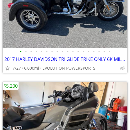
•
•
•
•
•
•
•
•
•
•
•
•
•
•
•
•
•
•
2017 HARLEY DAVIDSON TRI GLIDE TRIKE ONLY 6K MILES FINANCING AVAILABLE
7/27
6,000mi
EVOLUTION POWERSPORTS
$5,200