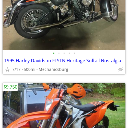
•
•
•
•
•
1995 Harley Davidson FLSTN Heritage Softail Nostalgia.
7/17
500mi
Mechanicsburg
$9,750