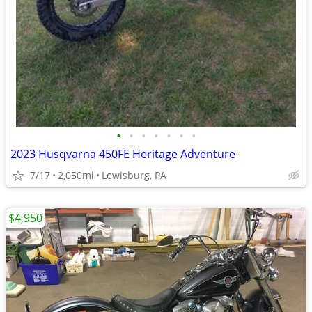
•
•
•
•
•
•
•
2023 Husqvarna 450FE Heritage Adventure
7/17
2,050mi
Lewisburg, PA
$4,950