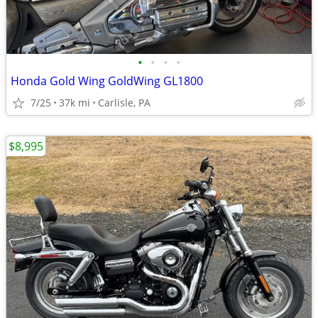
•
•
•
•
Honda Gold Wing GoldWing GL1800
7/25
37k mi
Carlisle, PA
$8,995