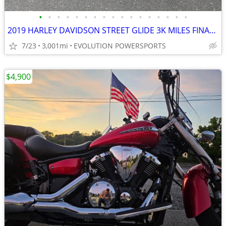
•
•
•
•
•
•
•
•
•
•
•
•
•
•
•
•
•
2019 HARLEY DAVIDSON STREET GLIDE 3K MILES FINANCING AVALABLE
7/23
3,001mi
EVOLUTION POWERSPORTS
$4,900