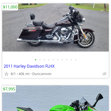
$11,000
•
•
•
•
•
•
•
•
•
•
2011 Harley Davidson FLHX
8/1
40k mi
Duncannon
$7,995