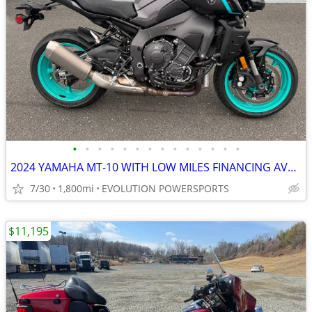
•
•
•
•
•
•
•
•
•
•
•
•
•
•
2024 YAMAHA MT-10 WITH LOW MILES FINANCING AVAILABLE
7/30
1,800mi
EVOLUTION POWERSPORTS
$11,195