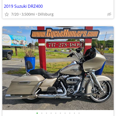
2019 Suzuki DRZ400
7/20
3,500mi
Dillsburg
•
•
•
•
•
•
•
•
•
•