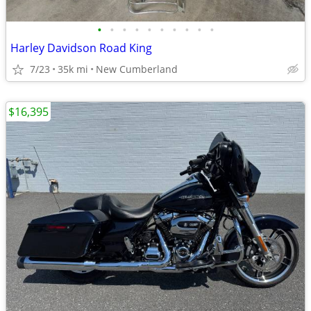
•
•
•
•
•
•
•
•
•
•
Harley Davidson Road King
7/23
35k mi
New Cumberland
$16,395