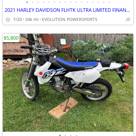
•
•
•
•
•
•
•
•
•
•
•
•
•
•
•
•
2021 HARLEY DAVIDSON FLHTK ULTRA LIMITED FINANCING AVAILABLE
7/20
34k mi
EVOLUTION POWERSPORTS
$5,800
•
•
•
•