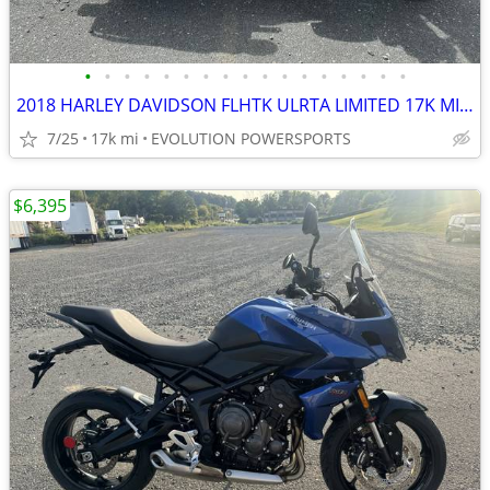
•
•
•
•
•
•
•
•
•
•
•
•
•
•
•
•
•
2018 HARLEY DAVIDSON FLHTK ULRTA LIMITED 17K MILES FINANCING AVAILABLE
7/25
17k mi
EVOLUTION POWERSPORTS
$6,395