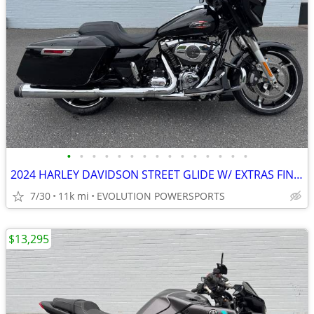
•
•
•
•
•
•
•
•
•
•
•
•
•
•
•
2024 HARLEY DAVIDSON STREET GLIDE W/ EXTRAS FINANCING AVAILABLE
7/30
11k mi
EVOLUTION POWERSPORTS
$13,295