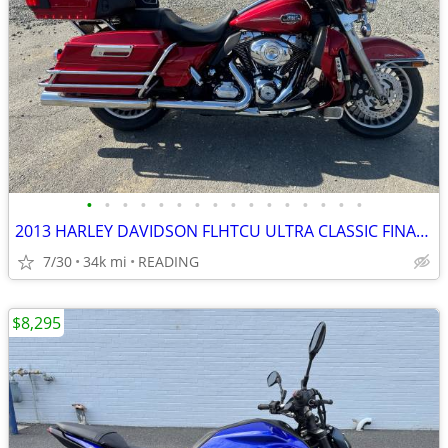
•
•
•
•
•
•
•
•
•
•
•
•
•
•
•
•
2013 HARLEY DAVIDSON FLHTCU ULTRA CLASSIC FINANCING AVAILABLE
7/30
34k mi
READING
$8,295