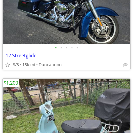
•
•
•
•
•
'12 Streetglide
8/3
15k mi
Duncannon
$1,200