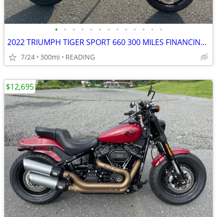
•
•
•
•
•
•
•
•
•
•
•
•
•
2022 TRIUMPH TIGER SPORT 660 300 MILES FINANCING AVAILABLE
7/24
300mi
READING
$12,695