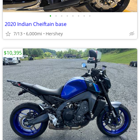
•
•
•
•
•
•
•
•
2020 Indian Cheiftain base
7/13
6,000mi
Hershey
$10,395