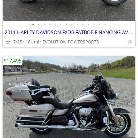
•
•
•
•
•
•
•
•
•
•
•
•
•
•
2011 HARLEY DAVIDSON FXDB FATBOB FINANCING AVAILABLE
7/25
18k mi
EVOLUTION POWERSPORTS
$17,495