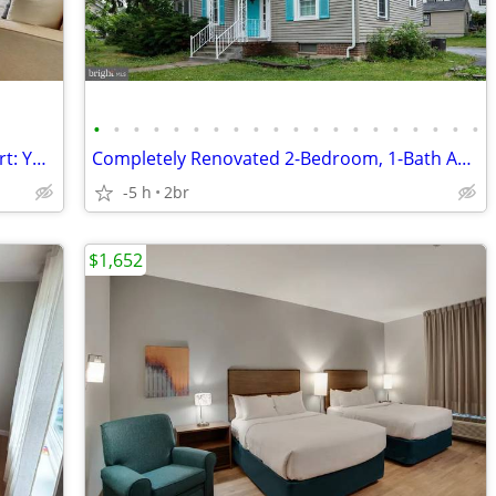
•
•
•
•
•
•
•
•
•
•
•
•
•
•
•
•
•
•
•
•
Unmatched design, unparalleled comfort: Your dream 2 BR is here.
Completely Renovated 2-Bedroom, 1-Bath Apartment with in- unit laun
-5 h
2br
$1,652