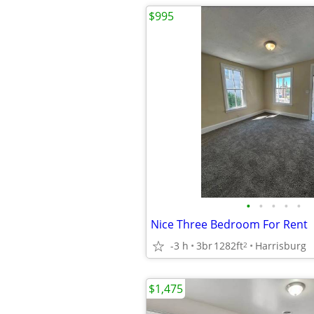
$995
•
•
•
•
•
Nice Three Bedroom For Rent
-3 h
3br
1282ft
Harrisburg
2
$1,475