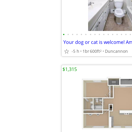
•
•
•
•
•
•
•
•
•
•
•
•
•
•
•
•
-5 h
1br
600ft
Duncannon
2
$1,315