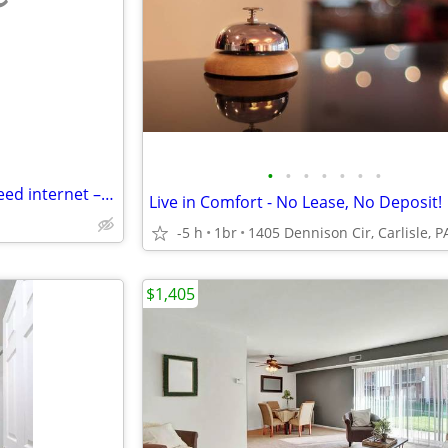
e
•
•
•
•
•
•
•
Bright bedroom – with high-speed internet – laundry on-site
Live in Comfort - No Lease, No Deposit!
-5 h
1br
1405 Dennison Cir, Carlisle, P
$1,405