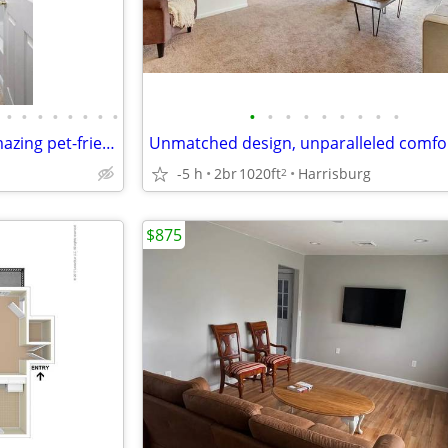
•
•
•
•
•
•
•
•
•
•
•
•
•
•
•
•
•
Your dog or cat is welcome! Amazing pet-friendly 1 BR / 1 BA!
-5 h
2br
1020ft
Harrisburg
2
$875