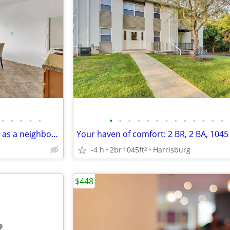
•
•
•
•
•
•
•
•
•
•
•
•
•
•
•
•
•
•
Come in as a stranger and stay as a neighbor! 2 Bed/1.5 Bath/1050 SqFt
-4 h
2br
1045ft
Harrisburg
2
$448