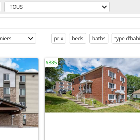
TOUS
niers
prix
beds
baths
type d’habi
$885