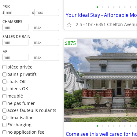
•
•
•
•
•
•
•
•
PRIX
-
$
$
CHAMBRES
-2 h
1br
-
SALLES DE BAIN
-
$875
M²
-
pièce privée
bains privatifs
chats OK
chiens OK
meublé
ne pas fumer
accès fauteuils roulants
climatisation
EV charging
•
•
•
•
•
•
•
•
no application fee