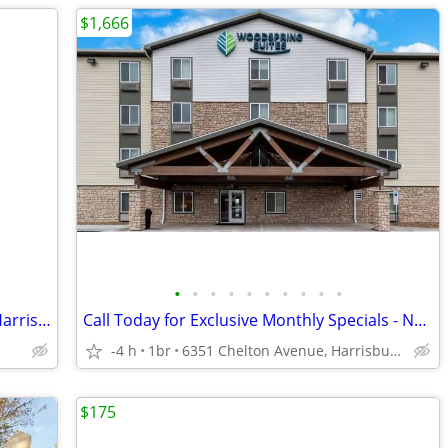
$1,666
•
•
•
•
•
•
•
•
•
•
Experience the best! 2 bed, 1.5 bath in Harrisburg's hot spot.
Call Today for Exclusive Monthly Specials - No Lease, No Deposit!
-4 h
1br
6351 Chelton Avenue, Harrisburg, PA
$175