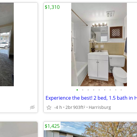
$1,310
•
•
•
•
•
•
•
•
•
-4 h
2br
903ft
Harrisburg
2
$1,425