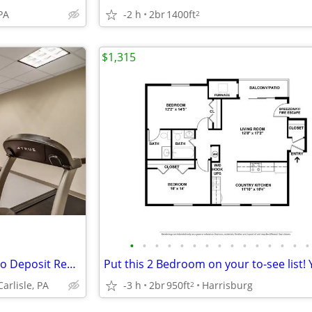
PA
-2 h
2br
1400ft
2
$1,315
•
•
•
•
•
•
•
•
•
•
•
•
•
•
•
Manager's Special: No Lease, No Deposit Required
-3 h
2br
950ft
Harrisburg
arlisle, PA
2