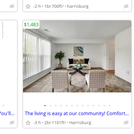
-2 h
1br
700ft
harrisburg
2
$1,483
•
•
•
•
•
•
•
•
•
•
•
•
•
•
Put this 2 Bedroom on your to-see list! You'll be glad you did!
The living is easy at our community! Comfortable 2 bed/2 bath!
-3 h
2br
1101ft
Harrisburg
2