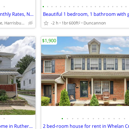
•
•
•
•
•
•
•
•
•
•
•
•
•
•
•
•
•
•
•
•
•
Your Ideal Stay - Affordable Monthly Rates, No Deposit Needed!
-2 h
1br
600ft
Duncannon
6351 Chelton Avenue, Harrisburg, PA
2
$1,900
•
•
•
•
•
•
•
•
•
•
•
•
•
•
Come see this well cared for home in Rutherford for Rent