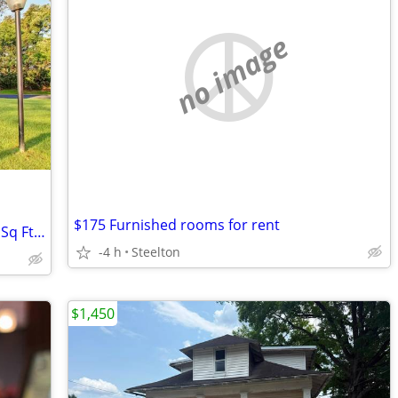
no image
$175 Furnished rooms for rent
Your haven of comfort: 2 BR, 2 BA, 1045 Sq Ft homes.
-4 h
Steelton
$1,450