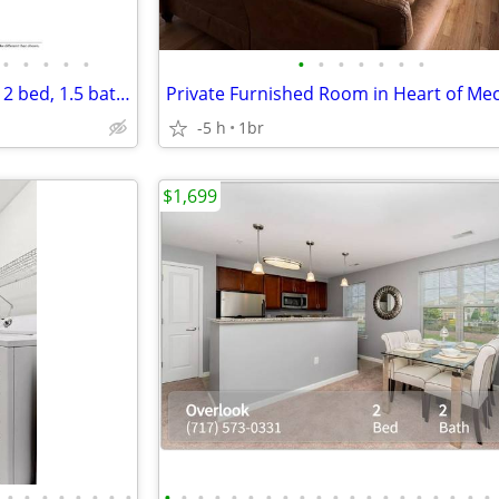
•
•
•
•
•
•
•
•
•
•
•
•
Fantastic neighborhood! Great 2 bed, 1.5 bath, 950 Sq Ft!
-5 h
1br
$1,699
•
•
•
•
•
•
•
•
•
•
•
•
•
•
•
•
•
•
•
•
•
•
•
•
•
•
•
•