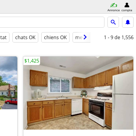
Annonce
compte
tat
chats OK
chiens OK
meublé
1 - 9
de 1,556
$1,425