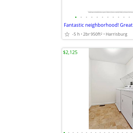
•
•
•
•
•
•
•
•
•
•
•
-5 h
2br
950ft
Harrisburg
2
$2,125
•
•
•
•
•
•
•
•
•
•
•
•
•
•
•
•