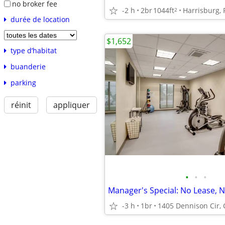
no broker fee
-2 h
2br
1044ft
Harrisburg, 
2
durée de location
$1,652
type d’habitat
buanderie
parking
réinit
appliquer
•
•
•
-3 h
1br
1405 Dennison Cir, C