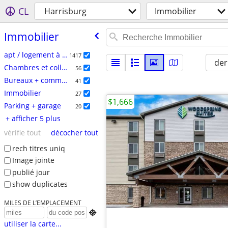
CL
Harrisburg
Immobilier
Immobilier
apt / logement à louer
1417
der
Chambres et colloc
56
Bureaux + commerces
41
Immobilier
27
$1,666
Parking + garage
20
+ afficher 5 plus
vérifie tout
décocher tout
rech titres uniq
Image jointe
publié jour
show duplicates
MILES DE L’EMPLACEMENT

utiliser la carte...