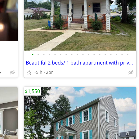
•
•
•
•
•
•
•
•
•
•
•
•
•
•
•
•
•
•
Beautiful 2 beds/ 1 bath apartment with private entrance
A
-5 h
2br
$1,550