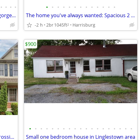
•
•
•
•
•
•
•
•
•
•
•
•
•
•
•
•
•
Beautiful 1 bedroom, 1 bathroom with gorgeous views! 600 Sq Ft!
The home you've always wanted: Spacious 2 BR awaits.
-2 h
2br
1045ft
Harrisburg
2
$900
•
•
•
•
•
•
•
•
•
•
•
•
•
•
•
•
•
•
•
2 bed-room house for rent in Whelan Crossing
Small one bedroom house in Linglestown area