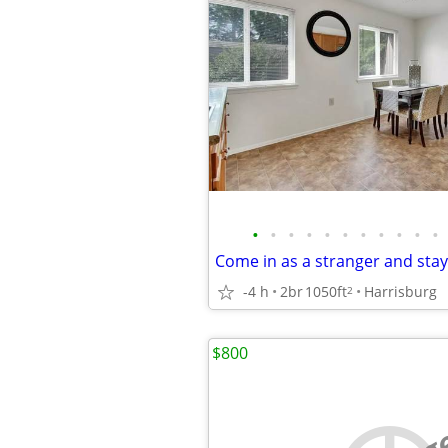
•
•
•
•
•
•
•
•
•
•
•
-4 h
2br
1050ft
Harrisburg
2
$800