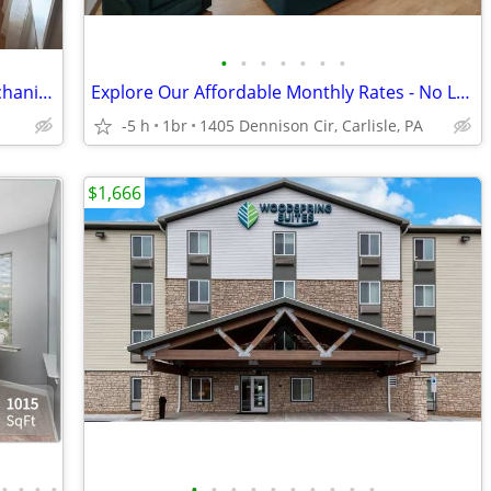
•
•
•
•
•
•
•
Private Furnished Room in Heart of Mechanicsburg
Explore Our Affordable Monthly Rates - No Lease, No Deposit Required!
-5 h
1br
1405 Dennison Cir, Carlisle, PA
$1,666
•
•
•
•
•
•
•
•
•
•
•
•
•
•