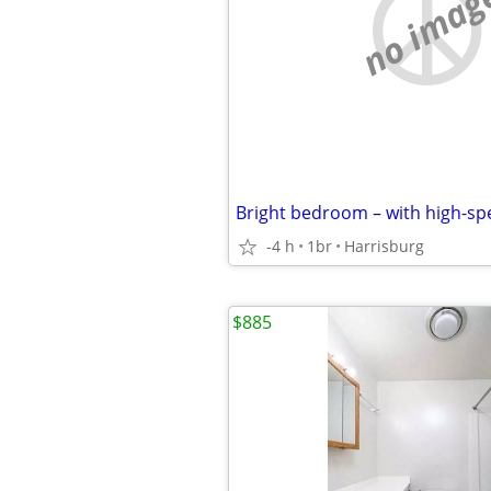
no imag
-4 h
1br
Harrisburg
$885