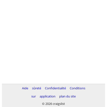
Aide
sûreté
Confidentialité
Conditions
sur
application
plan du site
© 2026 craigslist