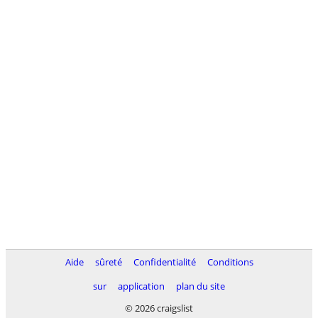
Aide
sûreté
Confidentialité
Conditions
sur
application
plan du site
© 2026 craigslist