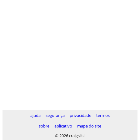
ajuda
segurança
privacidade
termos
sobre
aplicativo
mapa do site
© 2026 craigslist